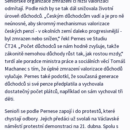
Seniorské organizace zmrazení či nižší valorizaci
odmítají. Podle nich by se tak dál snižovala životní
úroveň důchodců. „Českým důchodcům vadí a je pro ně
neúnosné, aby skromný mechanismus valorizace
českých penzí - v okolních zemí daleko progresivnější -
byl zmrazen nebo snížen,“ řekl Pernes ve Studiu
ČT24. „Počet důchodců se nám hodně zvyšuje, takže
zákonitě nemohou důchody růst tak, jak rostou mzdy,“
tvrdí ale poradce ministra práce a sociálních věcí Tomáš
Machanec s tím, že úplné zmrazení valorizace důchodů
vylučuje. Pernes také podotkl, že současná generace
důchodců si své penze předplatila a vychovala
dostatečný počet plátců, například on sám vychoval tři
děti.
Senioři se podle Pernese zapojí i do protestů, které
chystají odbory. Jejich předáci už svolali na Václavské
náměstí protestní demonstraci na 21. dubna. Spolu s