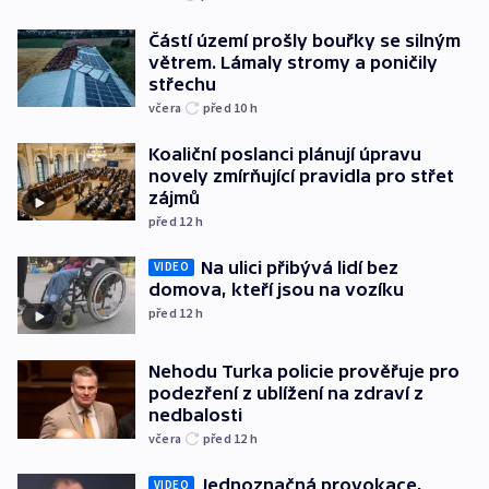
Částí území prošly bouřky se silným
větrem. Lámaly stromy a poničily
střechu
včera
před 10
h
Koaliční poslanci plánují úpravu
novely zmírňující pravidla pro střet
zájmů
před 12
h
Na ulici přibývá lidí bez
VIDEO
domova, kteří jsou na vozíku
před 12
h
Nehodu Turka policie prověřuje pro
podezření z ublížení na zdraví z
nedbalosti
včera
před 12
h
Jednoznačná provokace,
VIDEO