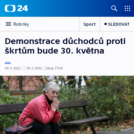
Sport
SLEDOVAT
Rubriky
Demonstrace důchodců proti
škrtům bude 30. května
adu
29. 3. 2012
29. 3. 2012
|
Zdroj:
ČT24