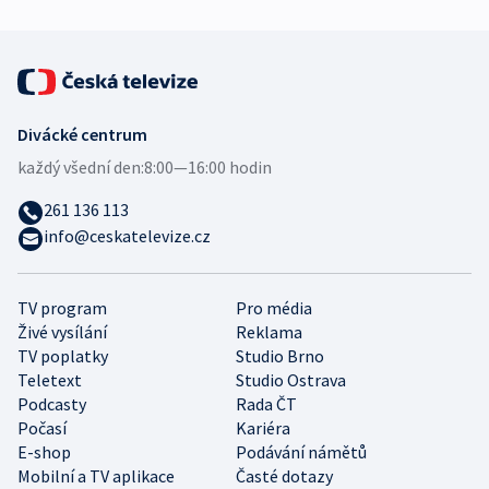
Divácké centrum
každý všední den:
8:00—16:00 hodin
261 136 113
info@ceskatelevize.cz
TV program
Pro média
Živé vysílání
Reklama
TV poplatky
Studio Brno
Teletext
Studio Ostrava
Podcasty
Rada ČT
Počasí
Kariéra
E-shop
Podávání námětů
Mobilní a TV aplikace
Časté dotazy