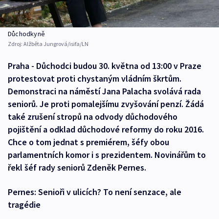
Důchodkyně
Zdroj:
Alžběta Jungrová/isifa/LN
Praha - Důchodci budou 30. května od 13:00 v Praze
protestovat proti chystaným vládním škrtům.
Demonstraci na náměstí Jana Palacha svolává rada
seniorů. Je proti pomalejšímu zvyšování penzí. Žádá
také zrušení stropů na odvody důchodového
pojištění a odklad důchodové reformy do roku 2016.
Chce o tom jednat s premiérem, šéfy obou
parlamentních komor i s prezidentem. Novinářům to
řekl šéf rady seniorů Zdeněk Pernes.
Pernes: Senioři v ulicích? To není senzace, ale
tragédie