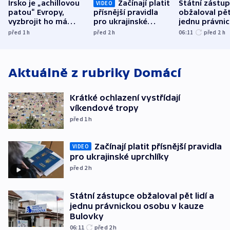
Irsko je „achillovou
Začínají platit
Státní zástu
VIDEO
patou“ Evropy,
přísnější pravidla
obžaloval pět 
vyzbrojit ho má
pro ukrajinské
jednu právni
Francie
uprchlíky
osobu v kauz
před 1
h
před 2
h
06:11
před 2
h
Bulovky
Aktuálně z rubriky
Domácí
Krátké ochlazení vystřídají
víkendové tropy
před 1
h
Začínají platit přísnější pravidla
VIDEO
pro ukrajinské uprchlíky
před 2
h
Státní zástupce obžaloval pět lidí a
jednu právnickou osobu v kauze
Bulovky
06:11
před 2
h