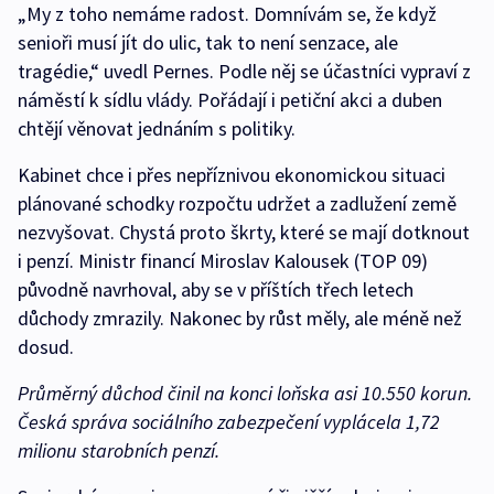
„My z toho nemáme radost. Domnívám se, že když
senioři musí jít do ulic, tak to není senzace, ale
tragédie,“ uvedl Pernes. Podle něj se účastníci vypraví z
náměstí k sídlu vlády. Pořádají i petiční akci a duben
chtějí věnovat jednáním s politiky.
Kabinet chce i přes nepříznivou ekonomickou situaci
plánované schodky rozpočtu udržet a zadlužení země
nezvyšovat. Chystá proto škrty, které se mají dotknout
i penzí. Ministr financí Miroslav Kalousek (TOP 09)
původně navrhoval, aby se v příštích třech letech
důchody zmrazily. Nakonec by růst měly, ale méně než
dosud.
Průměrný důchod činil na konci loňska asi 10.550 korun.
Česká správa sociálního zabezpečení vyplácela 1,72
milionu starobních penzí.