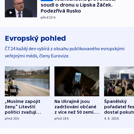
soudí o dronu u Lipska Žáček.
Podezřívá Rusko
před 13
h
Evropský pohled
ČT24 každý den vybírá z obsahu publikovaného evropskými
veřejnými médii, členy Eurovize.
„Musíme zapojit
Na Ukrajině jsou
Španělský
ženy.“ Litevští
zadržováni občané
pořadatel fes
politici zvažují
z více než 50 zemí.
dostal pokut
dohodu o
Bojovali na straně
nekalé prakti
před 16
h
před 18
h
4. 8. 2026
demografii
Ruska