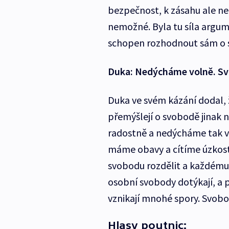
bezpečnost, k zásahu ale ne
nemožné. Byla tu síla argu
schopen rozhodnout sám o so
Duka: Nedýcháme volně. Sv
Duka ve svém kázání dodal, 
přemýšlejí o svobodě jinak n
radostně a nedýcháme tak vo
máme obavy a cítíme úzkost.
svobodu rozdělit a každému d
osobní svobody dotýkají, a 
vznikají mnohé spory. Svobod
Hlasy poutnic: