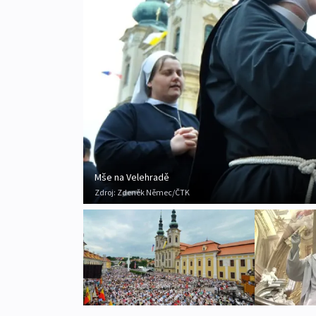
Mše na Velehradě
Zdroj:
Zdeněk Němec/ČTK