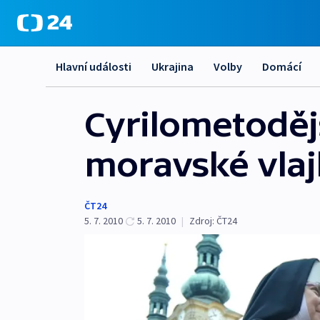
Hlavní události
Ukrajina
Volby
Domácí
Cyrilometoděj
moravské vla
ČT24
5. 7. 2010
5. 7. 2010
|
Zdroj:
ČT24