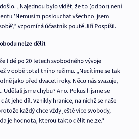
došlo. „Najednou bylo vidět, že to (odpor) není
mentu 'Nemusím poslouchat všechno, jsem
bě',“ vzpomíná účastník poutě Jiří Pospíšil.
obodu nelze dělit
že lidé po 20 letech svobodného vývoje
ež v době totalitního režimu. „Necítíme se tak
lně jako před dvaceti roky. Něco nás svazuje,
 Udělali jsme chybu? Ano. Pokusili jsme se
át jeho díl. Vznikly hranice, na nichž se naše
protože každý chce vždy ještě více svobody,
a je hodnota, kterou takto dělit nelze.“