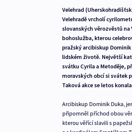
Velehrad (Uherskohradišťs
Velehradě vrcholí cyrilomet
slovanských věrozvěstů na 
bohoslužba, kterou celebrov
pražský arcibiskup Dominik
lidském životě. Největší kat
svátku Cyrila a Metoděje, p
moravských obcí si svátek 
Taková akce se letos konala
Arcibiskup Dominik Duka, je
připomněl příchod obou věro
kterou věřící slavili s pap