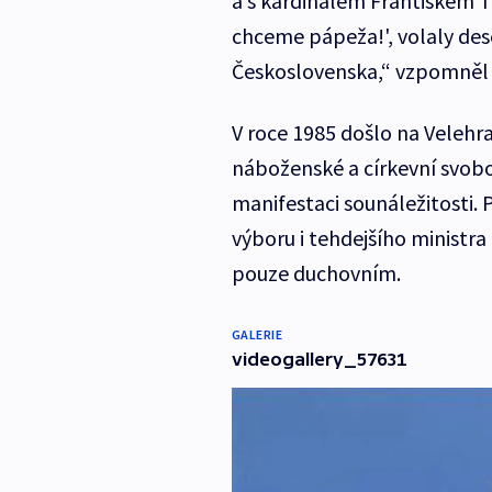
a s kardinálem Františkem 
chceme pápeža!', volaly dese
Československa,“ vzpomněl
V roce 1985 došlo na Veleh
náboženské a církevní svobo
manifestaci sounáležitosti.
výboru i tehdejšího ministra
pouze duchovním.
GALERIE
videogallery_57631