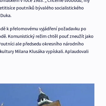
Tomáškem v roce 1985. „'Chceme svobodu, my
titisíce poutníků bývalého socialistického
 Duka.
radě k přelomovému vyjádření požadavku po
dě. Komunistický režim chtěl pouť zneužít jako
 Poutníci ale předsedu okresního národního
 kultury Milana Klusáka vypískali. Aplaudovali