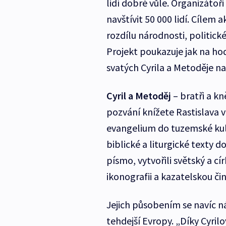
lidí dobré vůle. Organizátoř
navštívit 50 000 lidí. Cílem 
rozdílu národnosti, politic
Projekt poukazuje jak na ho
svatých Cyrila a Metoděje na
Cyril a Metoděj
– bratři a kn
pozvání knížete Rastislava v
evangelium do tuzemské kultur
biblické a liturgické texty d
písmo, vytvořili světský a c
ikonografii a kazatelskou čin
Jejich působením se navíc n
tehdejší Evropy. „Díky Cyrilo