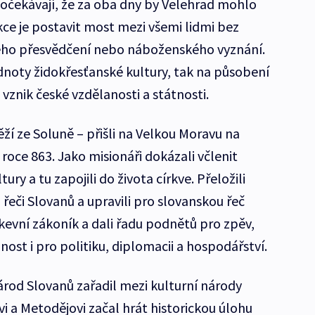
i očekávají, že za oba dny by Velehrad mohlo
akce je postavit most mezi všemi lidmi bez
kého přesvědčení nebo náboženského vyznání.
dnoty židokřesťanské kultury, tak na působení
 vznik české vzdělanosti a státnosti.
ěží ze Soluně – přišli na Velkou Moravu na
 roce 863. Jako misionáři dokázali včlenit
y a tu zapojili do života církve. Přeložili
o řeči Slovanů a upravili pro slovanskou řeč
írkevní zákoník a dali řadu podnětů pro zpěv,
nost i pro politiku, diplomacii a hospodářství.
árod Slovanů zařadil mezi kulturní národy
vi a Metodějovi začal hrát historickou úlohu