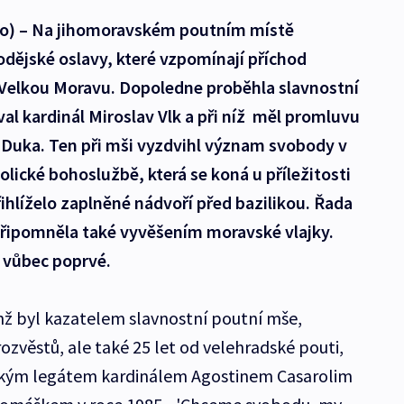
ko) – Na jihomoravském poutním místě
odějské oslavy, které vzpomínají příchod
Velkou Moravu. Dopoledne proběhla slavnostní
al kardinál Miroslav Vlk a při níž měl promluvu
 Duka. Ten při mši vyzdvihl význam svobody v
olické bohoslužbě, která se koná u příležitosti
řihlíželo zaplněné nádvoří před bazilikou. Řada
připomněla také vyvěšením moravské vlajky.
 vůbec poprvé.
nž byl kazatelem slavnostní poutní mše,
zvěstů, ale také 25 let od velehradské pouti,
ežským legátem kardinálem Agostinem Casarolim