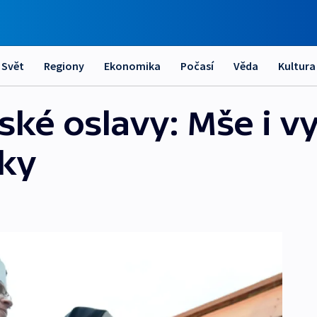
Svět
Regiony
Ekonomika
Počasí
Věda
Kultura
ské oslavy: Mše i v
jky