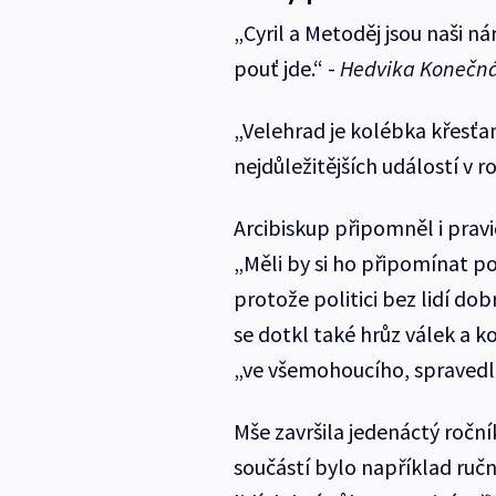
„Cyril a Metoděj jsou naši nár
pouť jde.“ -
Hedvika Konečn
„Velehrad je kolébka křesťans
nejdůležitějších událostí v ro
Arcibiskup připomněl i pravid
„Měli by si ho připomínat po
protože politici bez lidí do
se dotkl také hrůz válek a k
„ve všemohoucího, spravedl
Mše završila jedenáctý ročník
součástí bylo například ručn