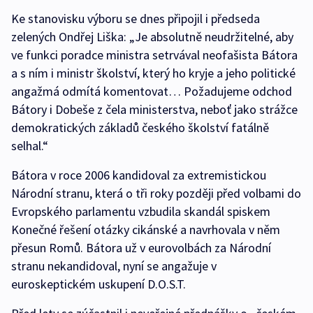
Ke stanovisku výboru se dnes připojil i předseda
zelených Ondřej Liška: „Je absolutně neudržitelné, aby
ve funkci poradce ministra setrvával neofašista Bátora
a s ním i ministr školství, který ho kryje a jeho politické
angažmá odmítá komentovat… Požadujeme odchod
Bátory i Dobeše z čela ministerstva, neboť jako strážce
demokratických základů českého školství fatálně
selhal.“
Bátora v roce 2006 kandidoval za extremistickou
Národní stranu, která o tři roky později před volbami do
Evropského parlamentu vzbudila skandál spiskem
Konečné řešení otázky cikánské a navrhovala v něm
přesun Romů. Bátora už v eurovolbách za Národní
stranu nekandidoval, nyní se angažuje v
euroskeptickém uskupení D.O.S.T.