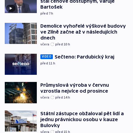
stal cenově dostupným, varuje
Bartošek
před 7
h
Demolice vyhořelé výškové budovy
ve Zlíně začne až v následujících
dnech
včera
před 10
h
Sečteno: Pardubický kraj
VIDEO
před 11
h
Průmyslová výroba v červnu
vzrostla nejvíce od prosince
včera
před 14
h
Státní zástupce obžaloval pět lidí a
jednu právnickou osobu v kauze
Bulovky
včera
před 15
h