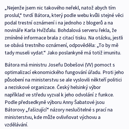
„Nejenže jsem nic takového neřekl, natož abych tím
proslul,“ tvrdí Bátora, který podle webu kvůli stejné věci
podal trestní oznámení i na jednoho z blogerů a na
novináře Karla Hvížďalu. Bohdalová serveru řekla, že
zmíněné informace brala z citací tisku. Na otázku, jestli
se obává trestního oznámení, odpověděla: „To by mě
tady museli vydat.“ Jako poslankyně má totiž imunitu.
Bátora má ministru Josefu Dobešovi (VV) pomoct s
optimalizací ekonomického fungování úřadu. Proti jeho
působení na ministerstvu se ale vyslovili někteří politici
a neziskové organizace. Český helsinký výbor
například ve středu vyzval k jeho odvolání z funkce.
Podle předsedkyně výboru Anny Šabatové jsou
Bátorovy „fašizující“ názory neslučitelné s prací na
ministerstvu, kde může ovlivňovat výchovu a
vzdělávání.