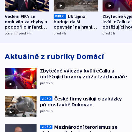
Vedení FIFA se
Ukrajina
Zbytečné výj
VIDEO
omluvilo za chyby a
buduje další
kvůli eCallu a
podpořilo Infantina.
opevnění na hranici
obtěžující ho
UEFA trvá na
s Běloruskem
zdržují záchr
včera
před 4
h
před 4
h
před 5
h
bojkotu
Aktuálně z rubriky
Domácí
Zbytečné výjezdy kvůli eCallu a
obtěžující hovory zdržují záchranáře
před 5
h
České firmy usilují o zakázky
VIDEO
při dostavbě Dukovan
před 6
h
Mezinárodní terorismus se
VIDEO