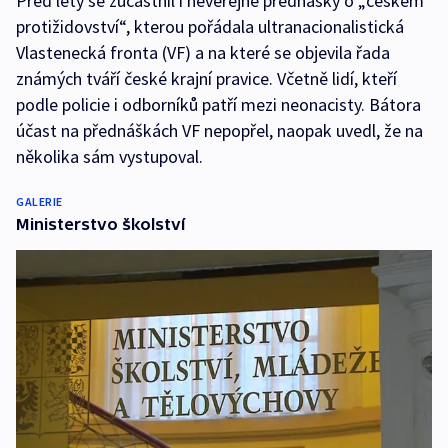
Před lety se zúčastnil i neveřejné přednášky o „českém
protižidovství“, kterou pořádala ultranacionalistická
Vlastenecká fronta (VF) a na které se objevila řada
známých tváří české krajní pravice. Včetně lidí, kteří
podle policie i odborníků patří mezi neonacisty. Bátora
účast na přednáškách VF nepopřel, naopak uvedl, že na
několika sám vystupoval.
GALERIE
Ministerstvo školství