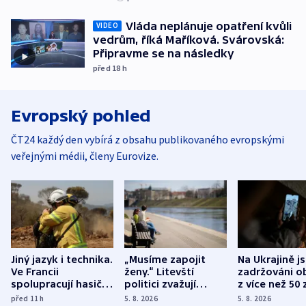
Vláda neplánuje opatření kvůli
VIDEO
vedrům, říká Maříková. Svárovská:
Připravme se na následky
před 18
h
Evropský pohled
ČT24 každý den vybírá z obsahu publikovaného evropskými
veřejnými médii, členy Eurovize.
Jiný jazyk i technika.
„Musíme zapojit
Na Ukrajině j
Ve Francii
ženy.“ Litevští
zadržováni o
spolupracují hasiči z
politici zvažují
z více než 50 
různých zemí
dohodu o
Bojovali na s
před 11
h
5. 8. 2026
5. 8. 2026