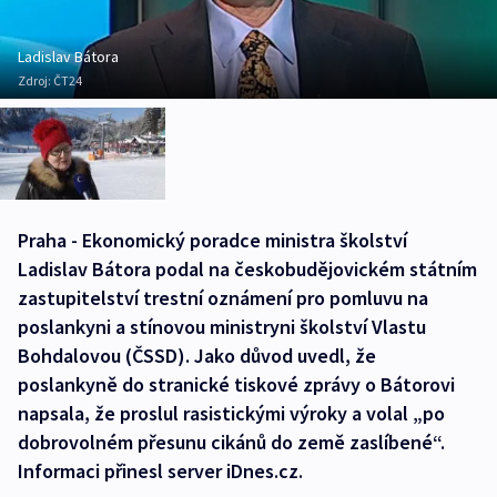
Ladislav Bátora
Zdroj:
ČT24
Praha - Ekonomický poradce ministra školství
Ladislav Bátora podal na českobudějovickém státním
zastupitelství trestní oznámení pro pomluvu na
poslankyni a stínovou ministryni školství Vlastu
Bohdalovou (ČSSD). Jako důvod uvedl, že
poslankyně do stranické tiskové zprávy o Bátorovi
napsala, že proslul rasistickými výroky a volal „po
dobrovolném přesunu cikánů do země zaslíbené“.
Informaci přinesl server iDnes.cz.