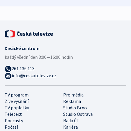
demografii
Ruska
Divácké centrum
každý všední den:
8:00—16:00 hodin
261 136 113
info@ceskatelevize.cz
TV program
Pro média
Živé vysílání
Reklama
TV poplatky
Studio Brno
Teletext
Studio Ostrava
Podcasty
Rada ČT
Počasí
Kariéra