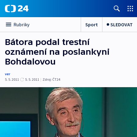
Sport
SLEDOVAT
Rubriky
Bátora podal trestní
oznámení na poslankyni
Bohdalovou
ver
5. 5. 2011
5. 5. 2011
|
Zdroj:
ČT24