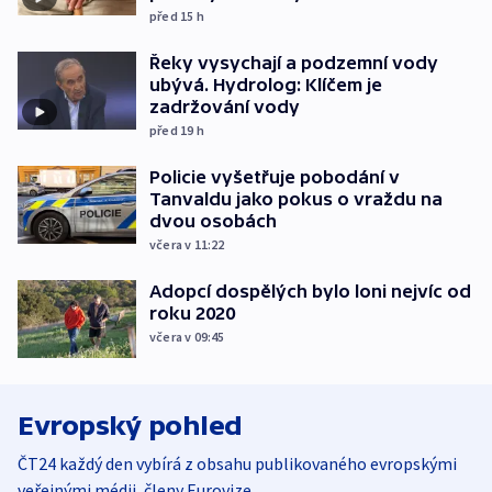
před 15
h
Řeky vysychají a podzemní vody
ubývá. Hydrolog: Klíčem je
zadržování vody
před 19
h
Policie vyšetřuje pobodání v
Tanvaldu jako pokus o vraždu na
dvou osobách
včera v 11:22
Adopcí dospělých bylo loni nejvíc od
roku 2020
včera v 09:45
Evropský pohled
ČT24 každý den vybírá z obsahu publikovaného evropskými
veřejnými médii, členy Eurovize.