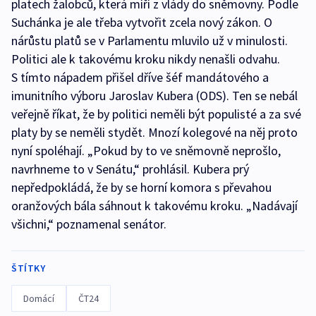
platech žalobců, která míří z vlády do sněmovny. Podle
Suchánka je ale třeba vytvořit zcela nový zákon. O
nárůstu platů se v Parlamentu mluvilo už v minulosti.
Politici ale k takovému kroku nikdy nenašli odvahu.
S tímto nápadem přišel dříve šéf mandátového a
imunitního výboru Jaroslav Kubera (ODS). Ten se nebál
veřejně říkat, že by politici neměli být populisté a za své
platy by se neměli stydět. Mnozí kolegové na něj proto
nyní spoléhají. „Pokud by to ve sněmovně neprošlo,
navrhneme to v Senátu,“ prohlásil. Kubera prý
nepředpokládá, že by se horní komora s převahou
oranžových bála sáhnout k takovému kroku. „Nadávají
všichni,“ poznamenal senátor.
ŠTÍTKY
Domácí
ČT24