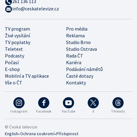
261 136 113
info@ceskatelevize.cz
TV program
Pro média
Živé vysílání
Reklama
TV poplatky
Studio Brno
Teletext
Studio Ostrava
Podcasty
Rada ČT
Počasí
Kariéra
E-shop
Podávání námětů
Mobilní a TV aplikace
Časté dotazy
Vše o ČT
Kontakty
Instagram
Facebook
YouTube
X
Threads
© Česká televize
•
•
English
Ochrana soukromí
Přístupnost