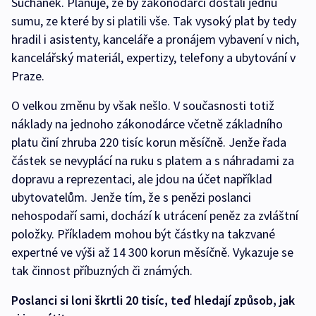
Suchánek. Plánuje, že by zákonodárci dostali jednu
sumu, ze které by si platili vše. Tak vysoký plat by tedy
hradil i asistenty, kanceláře a pronájem vybavení v nich,
kancelářský materiál, expertizy, telefony a ubytování v
Praze.
O velkou změnu by však nešlo. V současnosti totiž
náklady na jednoho zákonodárce včetně základního
platu činí zhruba 220 tisíc korun měsíčně. Jenže řada
částek se nevyplácí na ruku s platem a s náhradami za
dopravu a reprezentaci, ale jdou na účet například
ubytovatelům. Jenže tím, že s penězi poslanci
nehospodaří sami, dochází k utrácení peněz za zvláštní
položky. Příkladem mohou být částky na takzvané
expertné ve výši až 14 300 korun měsíčně. Vykazuje se
tak činnost příbuzných či známých.
Poslanci si loni škrtli 20 tisíc, teď hledají způsob, jak