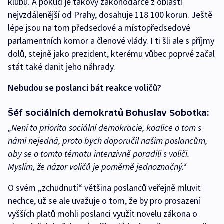
klubů. A pokud je takový zákonodárce z oblasti
nejvzdálenější od Prahy, dosahuje 118 100 korun. Ještě
lépe jsou na tom předsedové a místopředsedové
parlamentních komor a členové vlády. I ti šli ale s příjmy
dolů, stejně jako prezident, kterému vůbec poprvé začal
stát také danit jeho náhrady.
Nebudou se poslanci bát reakce voličů?
Šéf sociálních demokratů Bohuslav Sobotka:
„Není to priorita sociální demokracie, koalice o tom s
námi nejedná, proto bych doporučil našim poslancům,
aby se o tomto tématu intenzivně poradili s voliči.
Myslím, že názor voličů je poměrně jednoznačný.“
O svém „zchudnutí“ většina poslanců veřejně mluvit
nechce, už se ale uvažuje o tom, že by pro prosazení
vyšších platů mohli poslanci využít novelu zákona o