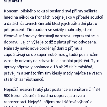
si je vrátit
Koncem loňského roku si poslanci své příjmy seškrtali
hned na několika frontách. Stejně jako v případě soudců
a dalších ústavních činitelů klesl jejich základní plat o
pět procent. Tím pádem se snížily i náhrady, které
členové sněmovny dostávají na stravu, reprezentaci a
dopravu. Jejich výše je totiž z platu přímo odvozena.
Náhrady navíc nově podléhají dani z příjmu a
započítávají se do superhrubé mzdy, tudíž poslancům
vzrostly odvody na zdravotní a sociální pojištění. Tyto
úpravy připravily poslance o 18 až 25 tisíc měsíčně,
právě jim a senátorům tím klesly mzdy nejvíce ze všech
státních zaměstnanců.
Nejnižší měsíční hrubý plat poslance a senátora činí 84
900 korun včetně náhrad na dopravu, stravu a
reprezentaci. Nejvyšší příjem mají šéfové výborů a