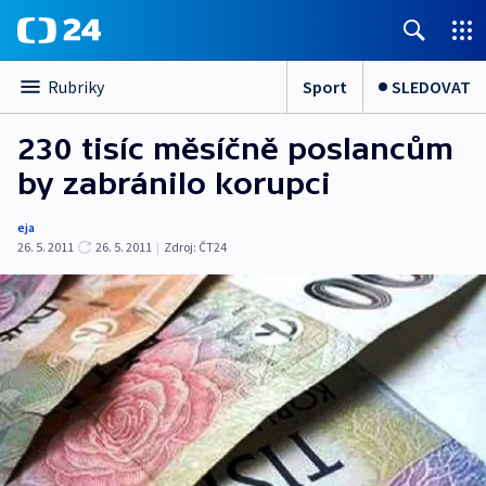
Sport
SLEDOVAT
Rubriky
230 tisíc měsíčně poslancům
by zabránilo korupci
eja
26. 5. 2011
26. 5. 2011
|
Zdroj:
ČT24