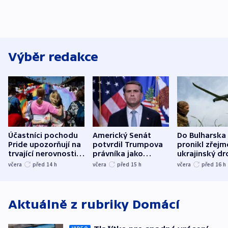
Výběr redakce
Účastníci pochodu
Americký Senát
Do Bulharska
Pride upozorňují na
potvrdil Trumpova
pronikl zřejm
trvající nerovnosti i
právníka jako
ukrajinský dr
společenskou
ministra
explodoval k
včera
před 14
h
včera
před 15
h
včera
před 16
h
atmosféru
spravedlnosti
od plynovod
Aktuálně z rubriky
Domácí