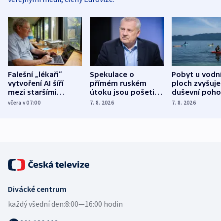
Falešní „lékaři“
Spekulace o
Pobyt u vodn
vytvoření AI šíří
přímém ruském
ploch zvyšuje
mezi staršími
útoku jsou pošetilé,
duševní poho
Poláky nebezpečné
míní estonský
ukázala
včera v 07:00
7. 8. 2026
7. 8. 2026
zdravotní rady
bezpečnostní
mezinárodní 
expert
Divácké centrum
každý všední den:
8:00—16:00 hodin