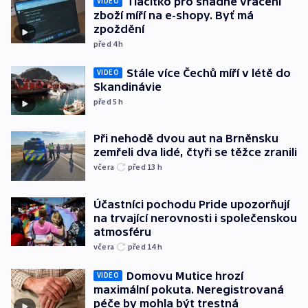
Tlačítko pro snadné vrácení
VIDEO
zboží míří na e-shopy. Byť má
zpoždění
před 4
h
Stále více Čechů míří v létě do
VIDEO
Skandinávie
před 5
h
Při nehodě dvou aut na Brněnsku
zemřeli dva lidé, čtyři se těžce zranili
včera
před 13
h
Účastníci pochodu Pride upozorňují
na trvající nerovnosti i společenskou
atmosféru
včera
před 14
h
Domovu Mutice hrozí
VIDEO
maximální pokuta. Neregistrovaná
péče by mohla být trestná