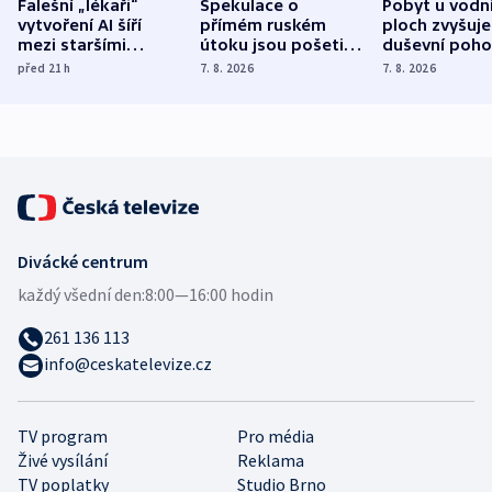
Falešní „lékaři“
Spekulace o
Pobyt u vodn
vytvoření AI šíří
přímém ruském
ploch zvyšuje
mezi staršími
útoku jsou pošetilé,
duševní poho
Poláky nebezpečné
míní estonský
ukázala
před 21
h
7. 8. 2026
7. 8. 2026
zdravotní rady
bezpečnostní
mezinárodní 
expert
Divácké centrum
každý všední den:
8:00—16:00 hodin
261 136 113
info@ceskatelevize.cz
TV program
Pro média
Živé vysílání
Reklama
TV poplatky
Studio Brno