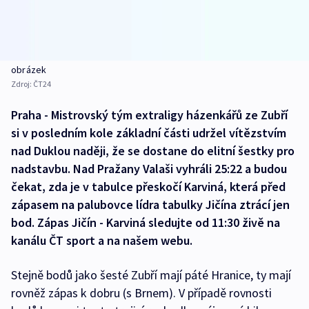
obrázek
Zdroj:
ČT24
Praha - Mistrovský tým extraligy házenkářů ze Zubří
si v posledním kole základní části udržel vítězstvím
nad Duklou naději, že se dostane do elitní šestky pro
nadstavbu. Nad Pražany Valaši vyhráli 25:22 a budou
čekat, zda je v tabulce přeskočí Karviná, která před
zápasem na palubovce lídra tabulky Jičína ztrácí jen
bod. Zápas Jičín - Karviná sledujte od 11:30 živě na
kanálu ČT sport a na našem webu.
Stejně bodů jako šesté Zubří mají páté Hranice, ty mají
rovněž zápas k dobru (s Brnem). V případě rovnosti