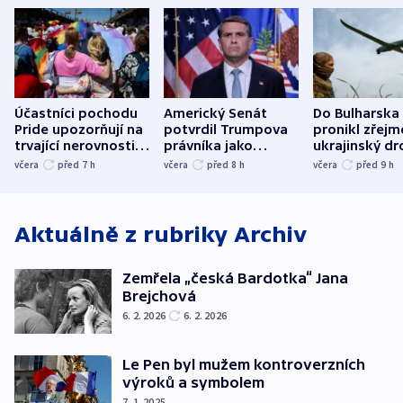
Účastníci pochodu
Americký Senát
Do Bulharska
Pride upozorňují na
potvrdil Trumpova
pronikl zřejm
trvající nerovnosti i
právníka jako
ukrajinský dr
společenskou
ministra
explodoval k
včera
před 7
h
včera
před 8
h
včera
před 9
h
atmosféru
spravedlnosti
od plynovod
Aktuálně z rubriky
Archiv
Zemřela „česká Bardotka“ Jana
Brejchová
6. 2. 2026
6. 2. 2026
Le Pen byl mužem kontroverzních
výroků a symbolem
7. 1. 2025