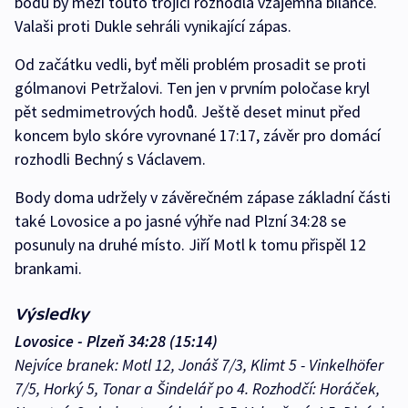
bodů by mezi touto trojicí rozhodla vzájemná bilance.
Valaši proti Dukle sehráli vynikající zápas.
Od začátku vedli, byť měli problém prosadit se proti
gólmanovi Petržalovi. Ten jen v prvním poločase kryl
pět sedmimetrových hodů. Ještě deset minut před
koncem bylo skóre vyrovnané 17:17, závěr pro domácí
rozhodli Bechný s Václavem.
Body doma udržely v závěrečném zápase základní části
také Lovosice a po jasné výhře nad Plzní 34:28 se
posunuly na druhé místo. Jiří Motl k tomu přispěl 12
brankami.
Výsledky
Lovosice - Plzeň 34:28 (15:14)
Nejvíce branek: Motl 12, Jonáš 7/3, Klimt 5 - Vinkelhöfer
7/5, Horký 5, Tonar a Šindelář po 4. Rozhodčí: Horáček,