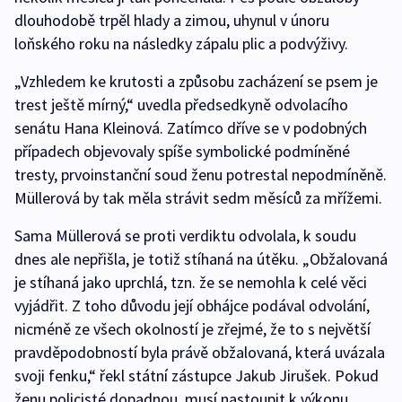
dlouhodobě trpěl hlady a zimou, uhynul v únoru
loňského roku na následky zápalu plic a podvýživy.
„Vzhledem ke krutosti a způsobu zacházení se psem je
trest ještě mírný,“ uvedla předsedkyně odvolacího
senátu Hana Kleinová. Zatímco dříve se v podobných
případech objevovaly spíše symbolické podmíněné
tresty, prvoinstanční soud ženu potrestal nepodmíněně.
Müllerová by tak měla strávit sedm měsíců za mřížemi.
Sama Müllerová se proti verdiktu odvolala, k soudu
dnes ale nepřišla, je totiž stíhaná na útěku. „Obžalovaná
je stíhaná jako uprchlá, tzn. že se nemohla k celé věci
vyjádřit. Z toho důvodu její obhájce podával odvolání,
nicméně ze všech okolností je zřejmé, že to s největší
pravděpodobností byla právě obžalovaná, která uvázala
svoji fenku,“ řekl státní zástupce Jakub Jirušek. Pokud
ženu policisté dopadnou, musí nastoupit k výkonu