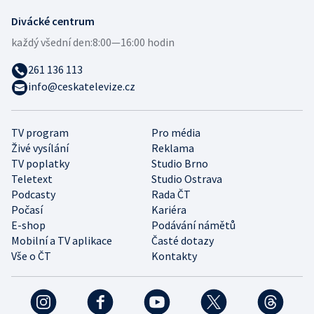
Divácké centrum
každý všední den:
8:00—16:00 hodin
261 136 113
info@ceskatelevize.cz
TV program
Pro média
Živé vysílání
Reklama
TV poplatky
Studio Brno
Teletext
Studio Ostrava
Podcasty
Rada ČT
Počasí
Kariéra
E-shop
Podávání námětů
Mobilní a TV aplikace
Časté dotazy
Vše o ČT
Kontakty