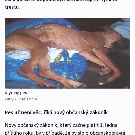
trestu.
Utýraný pes
Zdroj:
ČT24/ČT Brno
Pes už není věc, říká nový občanský zákoník
Nový občanský zákoník, který začne platit 1. ledna
příštího roku, by v případě, že by šlo o občanskoprávní