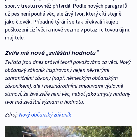
spor, v trestu rovněž přitvrdil. Podle nových paragrafů
už pes není pouhá věc, ale živý tvor, který cítí stejně
jako člověk. Případné týrání se tak překvalifikuje z
poškození cizí věci a nově vezme v potaz i citovou újmu
majitele.
Zvíře má nově „zvláštní hodnotu“
Zvířata jsou dnes právní teorií považována za věci. Nový
občanský zákoník inspirovaný nejen některými
zahraničními zákony (např. německým občanským
zákoníkem), ale i mezinárodními smlouvami výslovně
stanoví, že živé zvíře není věc, neboť jako smysly nadaný
tvor má zvláštní význam a hodnotu.
Zdroj:
Nový občanský zákoník