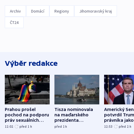
Archiv
Domácí
Regiony
Jihomoravský kraj
ČT24
Výběr redakce
Prahou prošel
Tisza nominovala
Americký Sen
pochod na podporu
na maďarského
potvrdil Tru
práv sexuálních
prezidenta
právníka jako
menšin
bývalého šéfa
ministra
12:02
před 1
h
před 1
h
12:53
před 2
h
nejvyššího soudu
spravedlnost