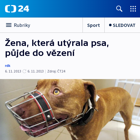
Sport
SLEDOVAT
Rubriky
Žena, která utýrala psa,
půjde do vězení
rdk
6. 11. 2013
6. 11. 2013
|
Zdroj:
ČT24