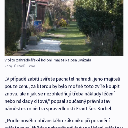
V této zahrádkářské kolonii majitelka psa uvázala
Zdroj:
ČT24/ČT Brno
„V případě zabití zvířete pachatel nahradil jeho majiteli
pouze cenu, za kterou by bylo možné toto zvíře koupit
znovu, ale nijak se nezohledňují třeba náklady léčení
nebo náklady citové,“ popsal současný právní stav
náměstek ministra spravedlnosti František Korbel.
„Podle nového občanského zákoníku při poranění
zvířete musí škůdce nahradit náklady na léčení zvířete v