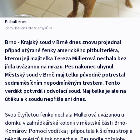
Pitbulteriér
Zdroj:
Ballon Otto Mierny/ČTK
Brno - Krajský soud v Brně dnes znovu projednal
případ utýrané fenky amerického pitbulteriéra,
kterou její majitelka Tereza Müllerová nechala bez
jídla uvázanou na mrazu. Pes nakonec uhynul.
Městský soud v Brně majitelku původně potrestal
sedmiměsíčním nepodmíněným trestem. Tento
verdikt potvrdil i odvolací soud. Majitelka je ale na
útěku a k soudu nepřišla ani dnes.
Svou čtyřletou fenku nechala Müllerová uvázanou u
domku v zahrádkářské kolonii v městské části Brno-
Komárov. Pomocí vodítka ji připoutala k šicímu stroji a
několik měsíců ji tak ponechala. Pes podle obžaloby