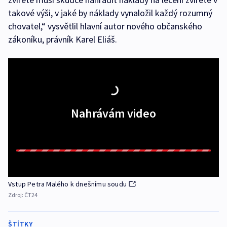
takové výši, v jaké by náklady vynaložil každý rozumný
chovatel,“ vysvětlil hlavní autor nového občanského
zákoníku, právník Karel Eliáš.
Nahrávám video
Vstup Petra Malého k dnešnímu soudu
Zdroj:
ČT24
ŠTÍTKY