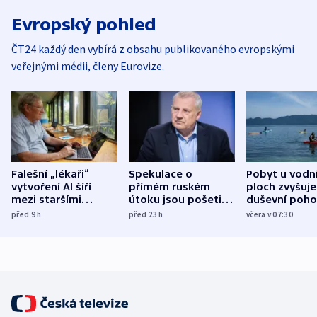
Evropský pohled
ČT24 každý den vybírá z obsahu publikovaného evropskými
veřejnými médii, členy Eurovize.
Falešní „lékaři“
Spekulace o
Pobyt u vodn
vytvoření AI šíří
přímém ruském
ploch zvyšuje
mezi staršími
útoku jsou pošetilé,
duševní poho
Poláky nebezpečné
míní estonský
ukázala
před 9
h
před 23
h
včera v 07:30
zdravotní rady
bezpečnostní
mezinárodní 
expert