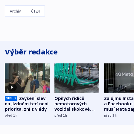
Archiv
ČT24
Výběr redakce
Zvýšení slev
Opilých řidičů
Za újmu Inst
VIDEO
na jízdném teď není
nemotorových
a Facebooku
priorita, zní z vlády
vozidel skokově
musí Meta zap
přibylo, nejvíc ve
půl miliardy 
před 1
h
před 2
h
před 3
h
středních Čechách