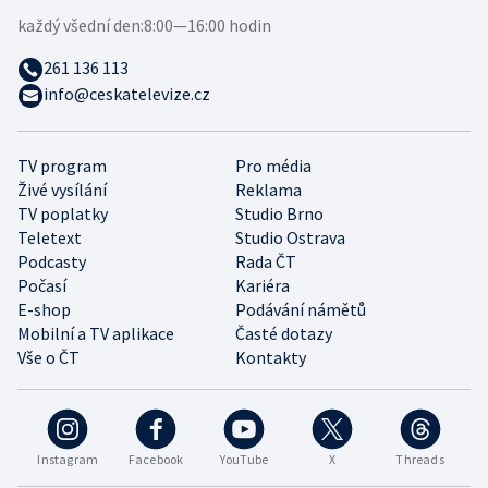
každý všední den:
8:00—16:00 hodin
261 136 113
info@ceskatelevize.cz
TV program
Pro média
Živé vysílání
Reklama
TV poplatky
Studio Brno
Teletext
Studio Ostrava
Podcasty
Rada ČT
Počasí
Kariéra
E-shop
Podávání námětů
Mobilní a TV aplikace
Časté dotazy
Vše o ČT
Kontakty
Instagram
Facebook
YouTube
X
Threads