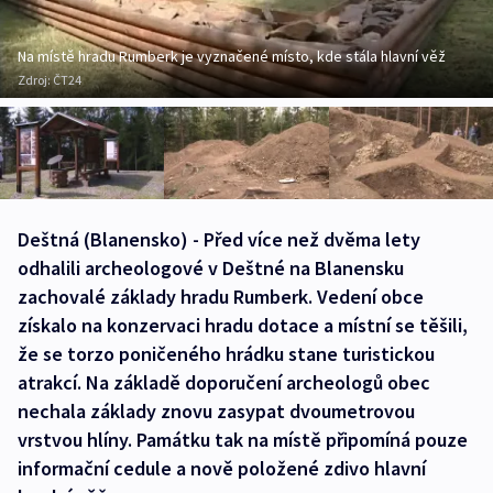
Na místě hradu Rumberk je vyznačené místo, kde stála hlavní věž
Zdroj:
ČT24
Deštná (Blanensko) - Před více než dvěma lety
odhalili archeologové v Deštné na Blanensku
zachovalé základy hradu Rumberk. Vedení obce
získalo na konzervaci hradu dotace a místní se těšili,
že se torzo poničeného hrádku stane turistickou
atrakcí. Na základě doporučení archeologů obec
nechala základy znovu zasypat dvoumetrovou
vrstvou hlíny. Památku tak na místě připomíná pouze
informační cedule a nově položené zdivo hlavní