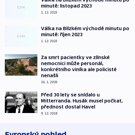
minutě: listopad 2023
1. 12. 2023
Válka na Blízkém východě minutu po
minutě: říjen 2023
1. 12. 2023
Za smrt pacientky ve zlínské
nemocnici může personál,
konkrétního viníka ale policisté
nenašli
16. 1. 2020
Před 30 lety se snídalo u
Mitterranda. Husák musel počkat,
přednost dostal Havel
9. 12. 2018
Evropský pohled