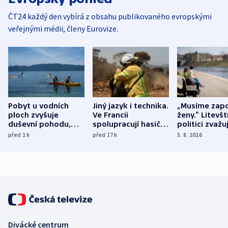
ČT24 každý den vybírá z obsahu publikovaného evropskými
veřejnými médii, členy Eurovize.
Pobyt u vodních
Jiný jazyk i technika.
„Musíme zapo
ploch zvyšuje
Ve Francii
ženy.“ Litevšt
duševní pohodu,
spolupracují hasiči z
politici zvažuj
ukázala
různých zemí
dohodu o
před 1
h
před 17
h
5. 8. 2026
mezinárodní studie
demografii
Divácké centrum