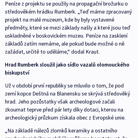
Peníze z projektu se použily na propagační brožurku o
středověkém hrádku Rumberk. „Teď máme zpracovaný
projekt na malé muzeum, kde by byly vystavené
předměty, které se mezi základy našly a které jsou teď
uskladněné v boskovickém muzeu. Peníze na zasklení
základů zatím nemáme, ale pokud bude možné o ně
zažádat, určitě to uděláme,“ dodal Kraut.
Hrad Rumberk sloužil jako sídlo vazalů olomouckého
biskupství
Už v období první republiky se mluvilo o tom, že pod
zemí kopce Deštná na Blanensku se skrývá středověký
hrad. Jeho pozůstatky však archeologové začali
zkoumat teprve před pár lety díky dotaci, kterou na
archeologický průzkum získala obec z Evropské unie.
„Na základě nálezů zlomků keramiky a ostatního