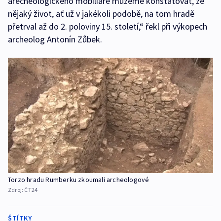
arecheologického mobiliáře můžeme konstatovat, že
nějaký život, ať už v jakékoli podobě, na tom hradě
přetrval až do 2. poloviny 15. století,“ řekl při výkopech
archeolog Antonín Zůbek.
Torzo hradu Rumberku zkoumali archeologové
Zdroj:
ČT24
ŠTÍTKY