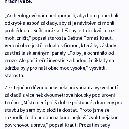
hradní věže.
„Archeologové nám nedoporučili, abychom ponechali
odkryté alespoň základy, aby si je návštěvníci mohli
prohlédnout. Sníh, mráz a déšť by je totiž kvůli erozi
mohl zničit,“ popsal starosta Deštné Tomáš Kraut.
Vedení obce ještě jednalo s firmou, která by základy
zastřešila skleněnými panely. „To by je ochránilo od
eroze. Ale počáteční investice a budoucí náklady na
údržbu byly pro naši obec moc vysoké,“ vysvětlil
starosta.
Ze stejného důvodu neuspěla ani varianta vyzvednutí
základů z více než dvoumetrové hloubky pod úrovní
terénu. „Místo není příliš dobře přístupné a kameny pro
stavbu by sem bylo složité dostat. Proto jsme se
rozhodli, že do budoucna bude nejlepší zvolit nějakou
povrchovou úpravu,“ popsal Kraut. Prozatím tedy