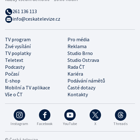
261 136 113
info@ceskatelevize.cz
TV program
Pro média
Živé vysílání
Reklama
TV poplatky
Studio Brno
Teletext
Studio Ostrava
Podcasty
Rada ČT
Počasí
Kariéra
E-shop
Podávání námětů
Mobilní a TV aplikace
Časté dotazy
Vše o ČT
Kontakty
Instagram
Facebook
YouTube
X
Threads
© Česká televize