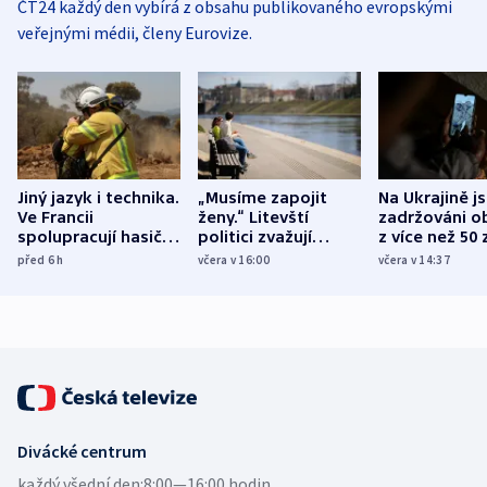
ČT24 každý den vybírá z obsahu publikovaného evropskými
veřejnými médii, členy Eurovize.
Jiný jazyk i technika.
„Musíme zapojit
Na Ukrajině j
Ve Francii
ženy.“ Litevští
zadržováni o
spolupracují hasiči z
politici zvažují
z více než 50 
různých zemí
dohodu o
Bojovali na s
před 6
h
včera v 16:00
včera v 14:37
demografii
Ruska
Divácké centrum
každý všední den:
8:00—16:00 hodin