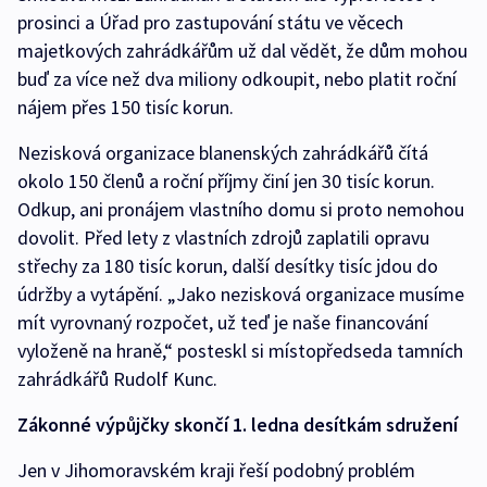
prosinci a Úřad pro zastupování státu ve věcech
majetkových zahrádkářům už dal vědět, že dům mohou
buď za více než dva miliony odkoupit, nebo platit roční
nájem přes 150 tisíc korun.
Nezisková organizace blanenských zahrádkářů čítá
okolo 150 členů a roční příjmy činí jen 30 tisíc korun.
Odkup, ani pronájem vlastního domu si proto nemohou
dovolit. Před lety z vlastních zdrojů zaplatili opravu
střechy za 180 tisíc korun, další desítky tisíc jdou do
údržby a vytápění. „Jako nezisková organizace musíme
mít vyrovnaný rozpočet, už teď je naše financování
vyloženě na hraně,“ posteskl si místopředseda tamních
zahrádkářů Rudolf Kunc.
Zákonné výpůjčky skončí 1. ledna desítkám sdružení
Jen v Jihomoravském kraji řeší podobný problém