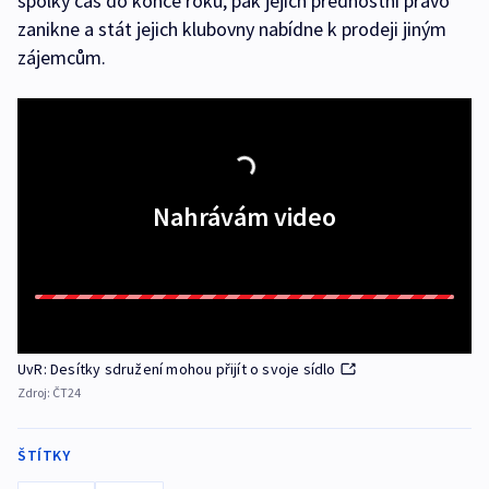
spolky čas do konce roku, pak jejich přednostní právo
zanikne a stát jejich klubovny nabídne k prodeji jiným
zájemcům.
Nahrávám video
UvR: Desítky sdružení mohou přijít o svoje sídlo
Zdroj:
ČT24
ŠTÍTKY