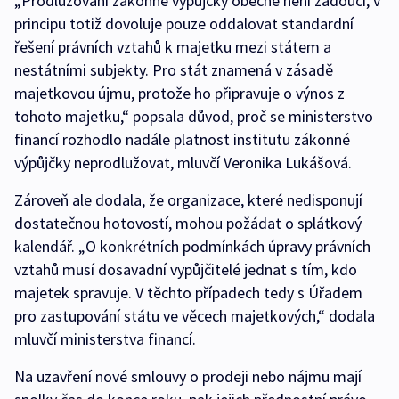
„Prodlužování zákonné výpůjčky obecně není žádoucí, v
principu totiž dovoluje pouze oddalovat standardní
řešení právních vztahů k majetku mezi státem a
nestátními subjekty. Pro stát znamená v zásadě
majetkovou újmu, protože ho připravuje o výnos z
tohoto majetku,“ popsala důvod, proč se ministerstvo
financí rozhodlo nadále platnost institutu zákonné
výpůjčky neprodlužovat, mluvčí Veronika Lukášová.
Zároveň ale dodala, že organizace, které nedisponují
dostatečnou hotovostí, mohou požádat o splátkový
kalendář. „O konkrétních podmínkách úpravy právních
vztahů musí dosavadní vypůjčitelé jednat s tím, kdo
majetek spravuje. V těchto případech tedy s Úřadem
pro zastupování státu ve věcech majetkových,“ dodala
mluvčí ministerstva financí.
Na uzavření nové smlouvy o prodeji nebo nájmu mají