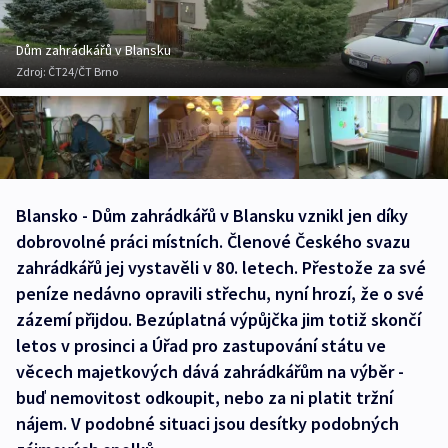
Dům zahrádkářů v Blansku
Zdroj:
ČT24/ČT Brno
Blansko - Dům zahrádkářů v Blansku vznikl jen díky
dobrovolné práci místních. Členové Českého svazu
zahrádkářů jej vystavěli v 80. letech. Přestože za své
peníze nedávno opravili střechu, nyní hrozí, že o své
zázemí přijdou. Bezúplatná výpůjčka jim totiž skončí
letos v prosinci a Úřad pro zastupování státu ve
věcech majetkových dává zahrádkářům na výběr -
buď nemovitost odkoupit, nebo za ni platit tržní
nájem. V podobné situaci jsou desítky podobných