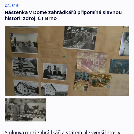
GALERIE
Nástěnka v Domě zahrádkářů připomíná slavnou
historii zdroj: ČT Brno
Smlouva mezi zahrádkáři a státem ale vyprší letos v