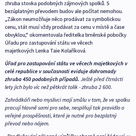
zhruba stovka podobných zájmových spolků. S
bezúplatným převodem budov ale počítat nemohou.
„Zákon neumožňuje něco prodávat za symbolickou
cenu, stát musí vždy prodávat za cenu v místě a čase
obvyklou,“ okomentovala ředitelka brněnské pobočky
Úřadu pro zastupování státu ve věcech
majetkových Lenka Taie Kolaříková.
Úřad pro zastupování státu ve věcech majetkových v
celé republice v současnosti eviduje dohromady
zhruba 450 podobných případů.
Ještě před čtrnácti
lety jich bylo víc než pětkrát tolik - zhruba 2 600.
Zahrádkáři nebo myslivci mají smůlu v tom, že ve spolku
pracují hlavně sami pro sebe, nesplňují tak pravidlo o
veřejné prospěšnosti, které je nutné pro bezplatný
převod nebo nájem.