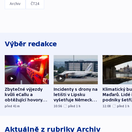
Archiv
ČT24
Výběr redakce
Zbytečné výjezdy
Incidenty s drony na
Klimatický b
kvůli eCallu a
letišti v Lipsku
Maďarů. Lidé 
obtěžující hovory
vyšetřuje Německo
podniky šetří
zdržují záchranáře
jako úmyslný pokus
omezuje se d
před 41
m
10:56
před 1
h
12:08
před 1
h
o způsobení
i svícení
exploze
Aktuálně z rubriky
Archiv