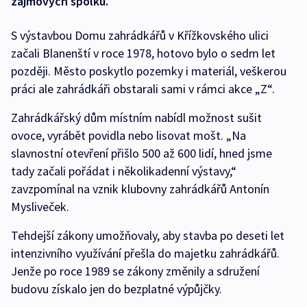
zájmových spolků.
S výstavbou Domu zahrádkářů v Křížkovského ulici
začali Blanenští v roce 1978, hotovo bylo o sedm let
později. Město poskytlo pozemky i materiál, veškerou
práci ale zahrádkáři obstarali sami v rámci akce „Z“.
Zahrádkářský dům místním nabídl možnost sušit
ovoce, vyrábět povidla nebo lisovat mošt. „Na
slavnostní otevření přišlo 500 až 600 lidí, hned jsme
tady začali pořádat i několikadenní výstavy,“
zavzpomínal na vznik klubovny zahrádkářů Antonín
Mysliveček.
Tehdejší zákony umožňovaly, aby stavba po deseti let
intenzivního využívání přešla do majetku zahrádkářů.
Jenže po roce 1989 se zákony změnily a sdružení
budovu získalo jen do bezplatné výpůjčky.