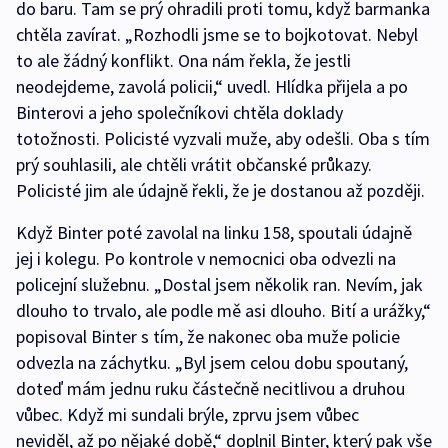
do baru. Tam se prý ohradili proti tomu, když barmanka
chtěla zavírat. „Rozhodli jsme se to bojkotovat. Nebyl
to ale žádný konflikt. Ona nám řekla, že jestli
neodejdeme, zavolá policii,“ uvedl. Hlídka přijela a po
Binterovi a jeho společníkovi chtěla doklady
totožnosti. Policisté vyzvali muže, aby odešli. Oba s tím
prý souhlasili, ale chtěli vrátit občanské průkazy.
Policisté jim ale údajně řekli, že je dostanou až později.
Když Binter poté zavolal na linku 158, spoutali údajně
jej i kolegu. Po kontrole v nemocnici oba odvezli na
policejní služebnu. „Dostal jsem několik ran. Nevím, jak
dlouho to trvalo, ale podle mě asi dlouho. Bití a urážky,“
popisoval Binter s tím, že nakonec oba muže policie
odvezla na záchytku. „Byl jsem celou dobu spoutaný,
doteď mám jednu ruku částečně necitlivou a druhou
vůbec. Když mi sundali brýle, zprvu jsem vůbec
neviděl, až po nějaké době,“ doplnil Binter, který pak vše