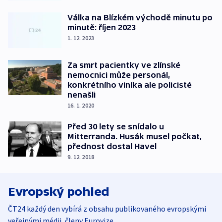
Válka na Blízkém východě minutu po
minutě: říjen 2023
1. 12. 2023
Za smrt pacientky ve zlínské
nemocnici může personál,
konkrétního viníka ale policisté
nenašli
16. 1. 2020
Před 30 lety se snídalo u
Mitterranda. Husák musel počkat,
přednost dostal Havel
9. 12. 2018
Evropský pohled
ČT24 každý den vybírá z obsahu publikovaného evropskými
veřejnými médii, členy Eurovize.