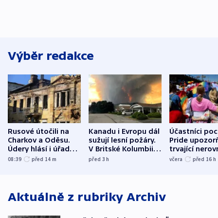
Výběr redakce
Rusové útočili na
Kanadu i Evropu dál
Účastníci po
Charkov a Oděsu.
sužují lesní požáry.
Pride upozorň
Údery hlásí i úřady v
V Britské Kolumbii
trvající nerov
Bělgorodu
evakuovali tisíce lidí
společensko
08:39
před 14
m
před 3
h
včera
před 16
h
atmosféru
Aktuálně z rubriky
Archiv