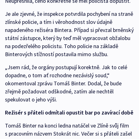
Neupřesnila, čeho konkrétně se měl policista dopustit.
Je ale zjevné, že inspekce potvrdila pochybení na straně
zlínské policie, a tím i věrohodnost slov údajně
napadeného režiséra Bintera. Případ si převzal brněnský
státní zástupce, který by teď měl vypracovat obžalobu
na podezřelého policistu. Toho policie na základě
Binterových stížností postavila mimo službu.
„Jsem rád, že orgány postupují korektně. Jak to celé
dopadne, o tom ať rozhodne nezávislý soud,“
okomentoval zprávu Tomáš Binter. Dodal, že bude
zřejmě požadovat odškodné, zatím ale nechtěl
spekulovat o jeho výši.
Režisér s přáteli odmítali opustit bar po zavírací době
Tomáš Binter na konci ledna natáčel ve Zlíně svůj film
s pracovním názvem Stokrát nic. Večer si s přáteli zašel