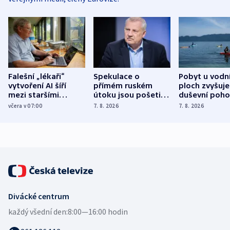
Falešní „lékaři“
Spekulace o
Pobyt u vodn
vytvoření AI šíří
přímém ruském
ploch zvyšuje
mezi staršími
útoku jsou pošetilé,
duševní poho
Poláky nebezpečné
míní estonský
ukázala
včera v 07:00
7. 8. 2026
7. 8. 2026
zdravotní rady
bezpečnostní
mezinárodní 
expert
Divácké centrum
každý všední den:
8:00—16:00 hodin