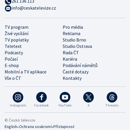
261 136 113
info@ceskatelevize.cz
TV program
Pro média
Živé vysílání
Reklama
TV poplatky
Studio Brno
Teletext
Studio Ostrava
Podcasty
Rada ČT
Počasí
Kariéra
E-shop
Podávání námětů
Mobilní a TV aplikace
Časté dotazy
Vše o ČT
Kontakty
Instagram
Facebook
YouTube
X
Threads
© Česká televize
•
•
English
Ochrana soukromí
Přístupnost