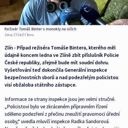
Režisér Tomáš Binter s monokly na očích
Zdroj:
ČT24/ČT Brno
Zlín - Případ režiséra Tomáše Bintera, kterého měl
údajně koncem ledna ve Zlíně zbít příslušník Policie
České republiky, zřejmě bude mít soudní dohru.
Vyšetřování teď dokončila Generální inspekce
bezpečnostních sborů a nad podezřelým policistou
visí obžaloba státního zástupce.
Informace ze strany inspekce jsou jen velmi stručné.
„Policistovi bylo ve zkráceném přípravném řízení
sděleno podezření z přečinu zneužití pravomoci úřední
osoby,“ uvedla mluvčí inspekce Radka Sandorová.