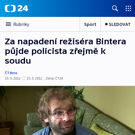
Sport
SLEDOVAT
Rubriky
Za napadení režiséra Bintera
půjde policista zřejmě k
soudu
ČT Brno
15. 5. 2012
15. 5. 2012
|
Zdroj:
ČT24