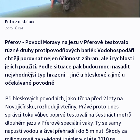
Foto z instalace
Zdroj:
ČT24
Přerov - Povodí Moravy na jezu v Přerově testovalo
různé druhy protipovodňových bariér. Vodohospodáři
chtějí porovnat nejen účinnost zábran, ale i rychlosti
jejich použití. Podle situace pak budou moci nasadit
nejvhodnější typ hrazení – jiné u bleskové a jiné u
očekávané povodně.
Při bleskových povodních, jako třeba před 2 lety na
Novojičínsku, rozhodují vteřiny. Právě proto dnes
správci toku vůbec poprvé testovali na šestnáct metrů
dlouhém jezu v Přerově speciální vaky. Ty se samy
napustí vodou a živel přehradí i do 5 minut. Škody za
miliony mají na svědomí i záplavy z léta 2010 na