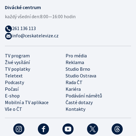
Divácké centrum
každý všední den:
8:00—16:00 hodin
261 136 113
info@ceskatelevize.cz
TV program
Pro média
Živé vysílání
Reklama
TV poplatky
Studio Brno
Teletext
Studio Ostrava
Podcasty
Rada ČT
Počasí
Kariéra
E-shop
Podávání námětů
Mobilní a TV aplikace
Časté dotazy
Vše o ČT
Kontakty