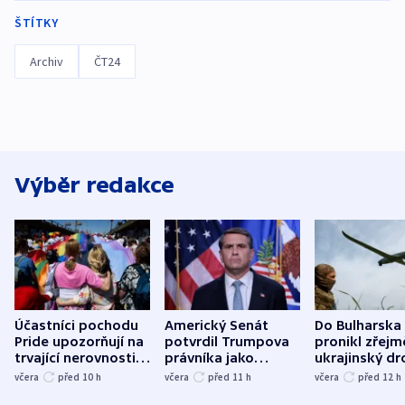
ŠTÍTKY
Archiv
ČT24
Výběr redakce
Účastníci pochodu
Americký Senát
Do Bulharska
Pride upozorňují na
potvrdil Trumpova
pronikl zřejm
trvající nerovnosti i
právníka jako
ukrajinský dr
společenskou
ministra
explodoval k
včera
před 10
h
včera
před 11
h
včera
před 12
h
atmosféru
spravedlnosti
od plynovod