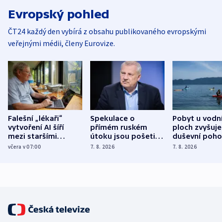
Evropský pohled
ČT24 každý den vybírá z obsahu publikovaného evropskými
veřejnými médii, členy Eurovize.
Falešní „lékaři“
Spekulace o
Pobyt u vodn
vytvoření AI šíří
přímém ruském
ploch zvyšuje
mezi staršími
útoku jsou pošetilé,
duševní poho
Poláky nebezpečné
míní estonský
ukázala
včera v 07:00
7. 8. 2026
7. 8. 2026
zdravotní rady
bezpečnostní
mezinárodní 
expert