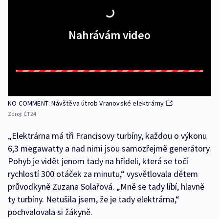
Nahrávám video
NO COMMENT: Návštěva útrob Vranovské elektrárny
Zdroj:
ČT24
„Elektrárna má tři Francisovy turbíny, každou o výkonu
6,3 megawatty a nad nimi jsou samozřejmě generátory.
Pohyb je vidět jenom tady na hřídeli, která se točí
rychlostí 300 otáček za minutu,“ vysvětlovala dětem
průvodkyně Zuzana Solařová. „Mně se tady líbí, hlavně
ty turbíny. Netušila jsem, že je tady elektrárna,“
pochvalovala si žákyně.