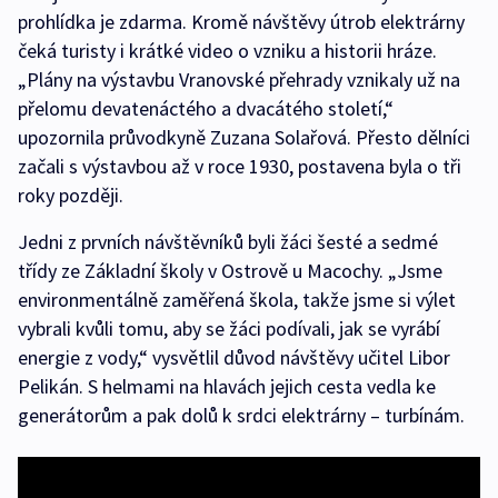
prohlídka je zdarma. Kromě návštěvy útrob elektrárny
čeká turisty i krátké video o vzniku a historii hráze.
„Plány na výstavbu Vranovské přehrady vznikaly už na
přelomu devatenáctého a dvacátého století,“
upozornila průvodkyně Zuzana Solařová. Přesto dělníci
začali s výstavbou až v roce 1930, postavena byla o tři
roky později.
Jedni z prvních návštěvníků byli žáci šesté a sedmé
třídy ze Základní školy v Ostrově u Macochy. „Jsme
environmentálně zaměřená škola, takže jsme si výlet
vybrali kvůli tomu, aby se žáci podívali, jak se vyrábí
energie z vody,“ vysvětlil důvod návštěvy učitel Libor
Pelikán. S helmami na hlavách jejich cesta vedla ke
generátorům a pak dolů k srdci elektrárny – turbínám.