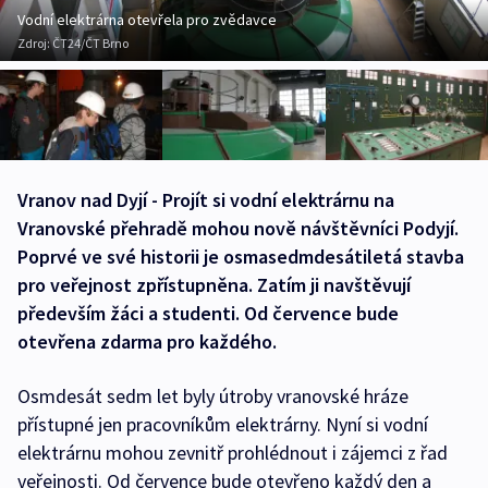
Vodní elektrárna otevřela pro zvědavce
Zdroj:
ČT24/ČT Brno
Vranov nad Dyjí - Projít si vodní elektrárnu na
Vranovské přehradě mohou nově návštěvníci Podyjí.
Poprvé ve své historii je osmasedmdesátiletá stavba
pro veřejnost zpřístupněna. Zatím ji navštěvují
především žáci a studenti. Od července bude
otevřena zdarma pro každého.
Osmdesát sedm let byly útroby vranovské hráze
přístupné jen pracovníkům elektrárny. Nyní si vodní
elektrárnu mohou zevnitř prohlédnout i zájemci z řad
veřejnosti. Od července bude otevřeno každý den a