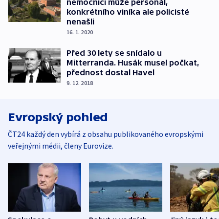
nemocnici může personál,
konkrétního viníka ale policisté
nenašli
16. 1. 2020
Před 30 lety se snídalo u
Mitterranda. Husák musel počkat,
přednost dostal Havel
9. 12. 2018
Evropský pohled
ČT24 každý den vybírá z obsahu publikovaného evropskými
veřejnými médii, členy Eurovize.