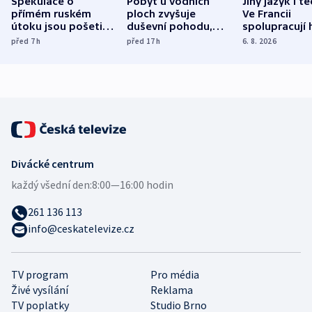
Spekulace o
Pobyt u vodních
Jiný jazyk i t
přímém ruském
ploch zvyšuje
Ve Francii
útoku jsou pošetilé,
duševní pohodu,
spolupracují h
míní estonský
ukázala
různých zemí
před 7
h
před 17
h
6. 8. 2026
bezpečnostní
mezinárodní studie
expert
Divácké centrum
každý všední den:
8:00—16:00 hodin
261 136 113
info@ceskatelevize.cz
TV program
Pro média
Živé vysílání
Reklama
TV poplatky
Studio Brno