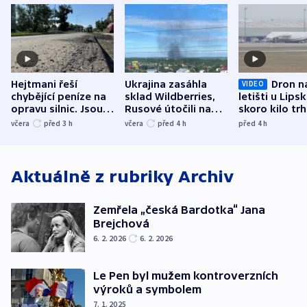
Hejtmani řeší
Ukrajina zasáhla
Dron n
VIDEO
chybějící peníze na
sklad Wildberries,
letišti u Lips
opravu silnic. Jsou
Rusové útočili na
skoro kilo trh
nenárokové, namítá
trh, hasiče či
indicie ukazuj
včera
před 3
h
včera
před 4
h
před 4
h
ministerstvo
stadion
Rusko
Aktuálně z rubriky
Archiv
Zemřela „česká Bardotka“ Jana
Brejchová
6. 2. 2026
6. 2. 2026
Le Pen byl mužem kontroverzních
výroků a symbolem
7. 1. 2025