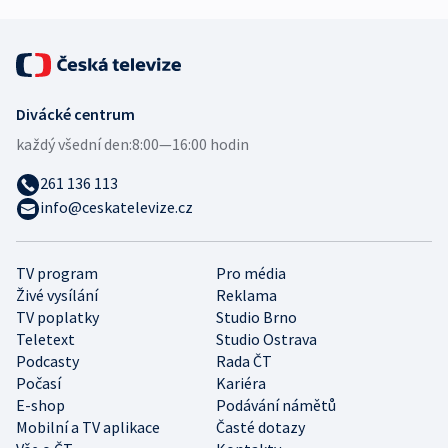
Divácké centrum
každý všední den:
8:00—16:00 hodin
261 136 113
info@ceskatelevize.cz
TV program
Pro média
Živé vysílání
Reklama
TV poplatky
Studio Brno
Teletext
Studio Ostrava
Podcasty
Rada ČT
Počasí
Kariéra
E-shop
Podávání námětů
Mobilní a TV aplikace
Časté dotazy