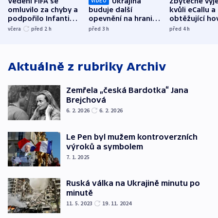
Vedení FIFA se
Ukrajina
Zbytečné výj
VIDEO
omluvilo za chyby a
buduje další
kvůli eCallu a
podpořilo Infantina.
opevnění na hranici
obtěžující ho
UEFA trvá na
s Běloruskem
zdržují záchr
včera
před 2
h
před 3
h
před 4
h
bojkotu
Aktuálně z rubriky
Archiv
Zemřela „česká Bardotka“ Jana
Brejchová
6. 2. 2026
6. 2. 2026
Le Pen byl mužem kontroverzních
výroků a symbolem
7. 1. 2025
Ruská válka na Ukrajině minutu po
minutě
11. 5. 2023
19. 11. 2024