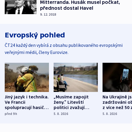
Mitterranda. Husák musel počkat,
přednost dostal Havel
9. 12. 2018
Evropský pohled
ČT24 každý den vybírá z obsahu publikovaného evropskými
veřejnými médii, členy Eurovize.
Jiný jazyk i technika.
„Musíme zapojit
Na Ukrajině j
Ve Francii
ženy.“ Litevští
zadržováni o
spolupracují hasiči z
politici zvažují
z více než 50 
různých zemí
dohodu o
Bojovali na s
před 9
h
5. 8. 2026
5. 8. 2026
demografii
Ruska