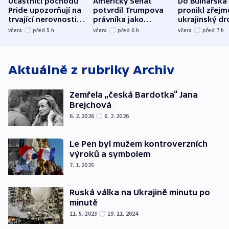
Účastníci pochodu
Americký Senát
Do Bulharska
Pride upozorňují na
potvrdil Trumpova
pronikl zřejm
trvající nerovnosti i
právníka jako
ukrajinský dr
společenskou
ministra
explodoval k
včera
před 5
h
včera
před 6
h
včera
před 7
h
atmosféru
spravedlnosti
od plynovod
Aktuálně z rubriky
Archiv
Zemřela „česká Bardotka“ Jana
Brejchová
6. 2. 2026
6. 2. 2026
Le Pen byl mužem kontroverzních
výroků a symbolem
7. 1. 2025
Ruská válka na Ukrajině minutu po
minutě
11. 5. 2023
19. 11. 2024