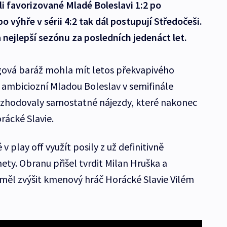
li favorizované Mladé Boleslavi 1:2 po
 výhře v sérii 4:2 tak dál postupují Středočeši.
 nejlepší sezónu za posledních jedenáct let.
ová baráž mohla mít letos překvapivého
e ambiciozní Mladou Boleslav v semifinále
rozhodovaly samostatné nájezdy, které nakonec
orácké Slavie.
 play off využít posily z už definitivně
ty. Obranu přišel tvrdit Milan Hruška a
 měl zvýšit kmenový hráč Horácké Slavie Vilém