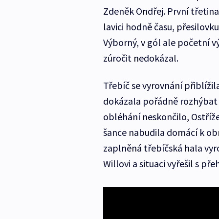
Zdeněk Ondřej. První třetina 
lavici hodně času, přesilovk
Výborný, v gól ale početní 
zúročit nedokázal.
Třebíč se vyrovnání přiblížil
dokázala pořádně rozhýbat 
obléhání neskončilo, Ostříž
šance nabudila domácí k obr
zaplněná třebíčská hala vyrov
Willovi a situaci vyřešil s př