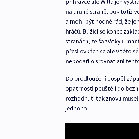
přihrávce ale Willa jen vystra
na druhé straně, puk totiž v
a mohl být hodně rád, že je
hráčů. Blížící se konec zákla
stranách, ze šarvátky u mant
přesilovkách se ale v této sér
nepodařilo srovnat ani tent
Do prodloužení dospěl zápas 
opatrnosti pouštěli do bezh
rozhodnutí tak znovu musel
jednoho.