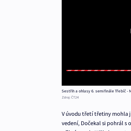
Sestřih a ohlasy 6. semifinále Třebíč -
Zdroj:
ČT24
V úvodu třetí třetiny mohla j
vedení, Dočekal si pohrál s