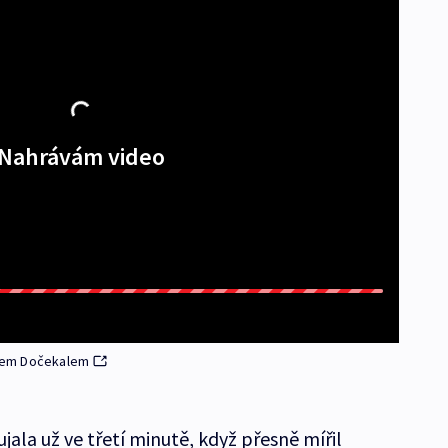
Nahrávám video
nem Dočekalem
jala už ve třetí minutě, když přesně mířil