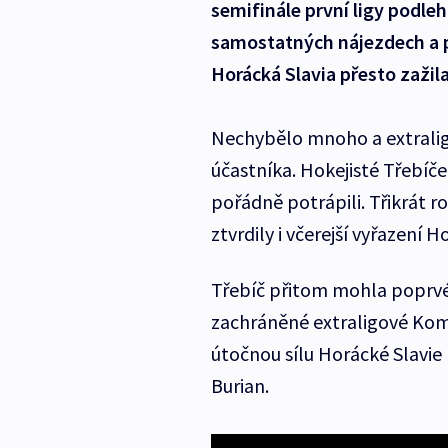
semifinále první ligy podleh
samostatných nájezdech a po
Horácká Slavia přesto zažila
Nechybělo mnoho a extralig
účastníka. Hokejisté Třebíč
pořádně potrápili. Třikrát 
ztvrdily i včerejší vyřazení H
Třebíč přitom mohla poprvé v
zachráněné extraligové Kome
útočnou sílu Horácké Slavie
Burian.