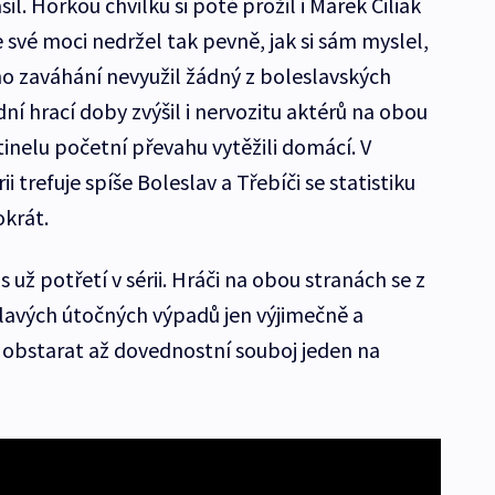
šil. Horkou chvilku si poté prožil i Marek Čiliak
e své moci nedržel tak pevně, jak si sám myslel,
ho zaváhání nevyužil žádný z boleslavských
dní hrací doby zvýšil i nervozitu aktérů na obou
inelu početní převahu vytěžili domácí. V
ii trefuje spíše Boleslav a Třebíči se statistiku
okrát.
už potřetí v sérii. Hráči na obou stranách se z
lavých útočných výpadů jen výjimečně a
 obstarat až dovednostní souboj jeden na