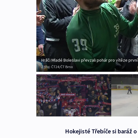
Hráči Mladé Boleslavi převzali pohár pro vítěze první 
Zdroj:
ČT24/ČT Brno
Hokejisté Třebíče si baráž o