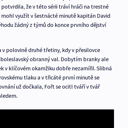
potvrdila, že v této sérii tráví hráči na trestné
u mohl využít v šestnácté minutě kapitán David
výhodu žádný z týmů do konce prvního dějství
a v polovině druhé třetiny, kdy v přesilovce
boleslavský obranný val. Dobytím branky ale
ek v klíčovém okamžiku dobře nezamířil. Slibná
ovskému tlaku a v třicáté první minutě se
nání už dočkala, Fořt se ocitl tváří v tvář
ehledem.