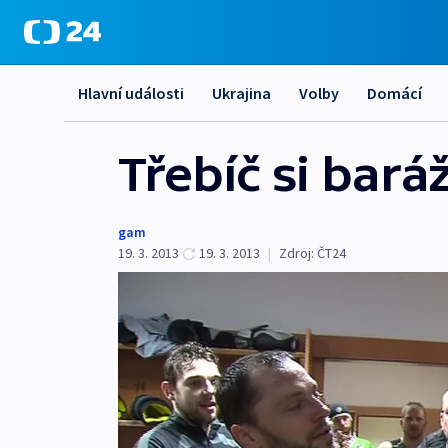
Hlavní události
Ukrajina
Volby
Domácí
Třebíč si bará
gam
19. 3. 2013
19. 3. 2013
|
Zdroj:
ČT24