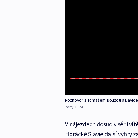
Rozhovor s Tomášem Nouzou a David
Zdroj:
ČT24
V nájezdech dosud v sérii vít
Horácké Slavie další výhry za