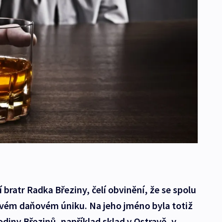
 bratr Radka Březiny, čelí obvinění, že se spolu
dovém daňovém úniku. Na jeho jméno byla totiž
diny Březinů, například sklad v Ostravě, v