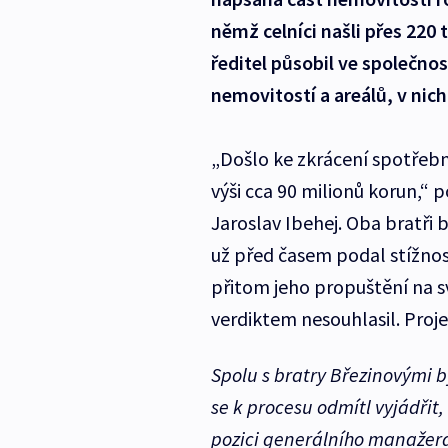
němž celníci našli přes 220 
ředitel působil ve společnos
nemovitostí a areálů, v nich
„Došlo ke zkrácení spotřebn
výši cca 90 milionů korun,“ 
Jaroslav Ibehej. Oba bratři 
už před časem podal stížnos
přitom jeho propuštění na s
verdiktem nesouhlasil. Proje
Spolu s bratry Březinovými b
se k procesu odmítl vyjádřit
pozici generálního manažera