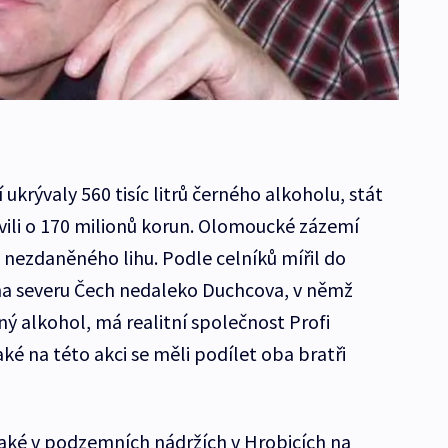
ukrývaly 560 tisíc litrů černého alkoholu, stát
avili o 170 milionů korun. Olomoucké zázemí
rů nezdaněného lihu. Podle celníků mířil do
 na severu Čech nedaleko Duchcova, v němž
ný alkohol, má realitní společnost Profi
ké na této akci se měli podílet oba bratři
také v podzemních nádržích v Hrobicích na