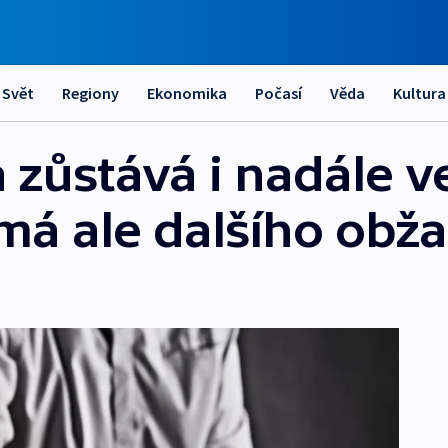
Svět
Regiony
Ekonomika
Počasí
Věda
Kultura
 zůstává i nadále v
má ale dalšího obž