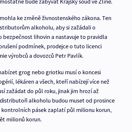
mostatně bude zabývat Krajský soud ve Zlíně.
omohla ke změně živnostenského zákona. Ten
stributorům alkoholu, aby si zažádali o
to bezpečnost lihovin a nastavuje to pravidla
orušení podmínek, prodejce o tuto licenci
Unie výrobců a dovozců Petr Pavlík.
 nabízet grog nebo griotku musí o koncesi
gérií, lékáren a všech, kteří nabízejí více než
í zažádat do půl roku, jinak jim hrozí až
 distributoři alkoholu budou muset od prosince
íc kontrolních pásek zaplatí půl milionu korun,
ět milionů korun.