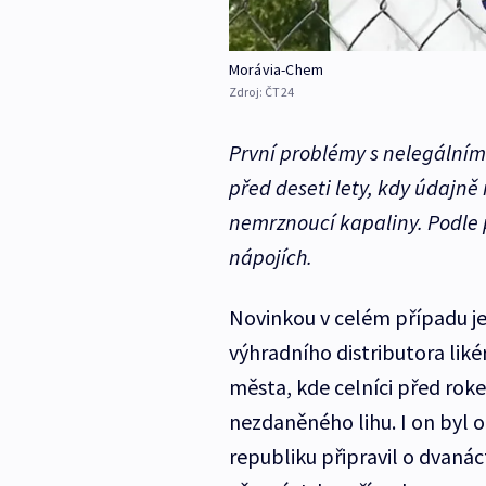
Morávia-Chem
Zdroj:
ČT24
První problémy s nelegální
před deseti lety, kdy údajně 
nemrznoucí kapaliny. Podle p
nápojích.
Novinkou v celém případu j
výhradního distributora liké
města, kde celníci před rok
nezdaněného lihu. I on byl 
republiku připravil o dvanác