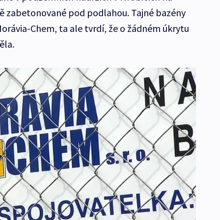
ně zabetonované pod podlahou. Tajné bazény
Morávia-Chem, ta ale tvrdí, že o žádném úkrytu
ěla.