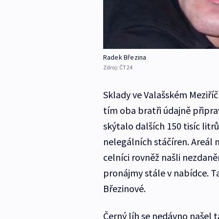
Radek Březina
Zdroj:
ČT24
Sklady ve Valašském Meziříčí 
tím oba bratři údajně připr
skýtalo dalších 150 tisíc lit
nelegálních stáčíren. Areál
celníci rovněž našli nezdaně
pronájmy stále v nabídce. Ta
Březinové.
Černý líh se nedávno našel 