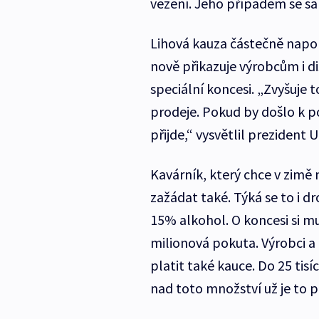
vězení. Jeho případem se sa
Lihová kauza částečně nap
nově přikazuje výrobcům i di
speciální koncesi. „Zvyšuje 
prodeje. Pokud by došlo k p
přijde,“ vysvětlil prezident 
Kavárník, který chce v zimě
zažádat také. Týká se to i dro
15% alkohol. O koncesi si mus
milionová pokuta. Výrobci a
platit také kauce. Do 25 tis
nad toto množství už je to p