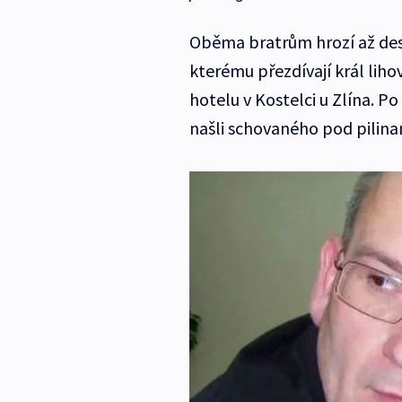
Oběma bratrům hrozí až dese
kterému přezdívají král liho
hotelu v Kostelci u Zlína. 
našli schovaného pod pilina