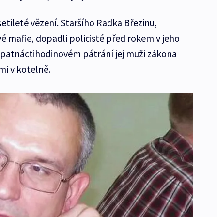
tileté vězení. Staršího Radka Březinu,
vé mafie, dopadli policisté před rokem v jeho
Po patnáctihodinovém pátrání jej muži zákona
mi v kotelně.