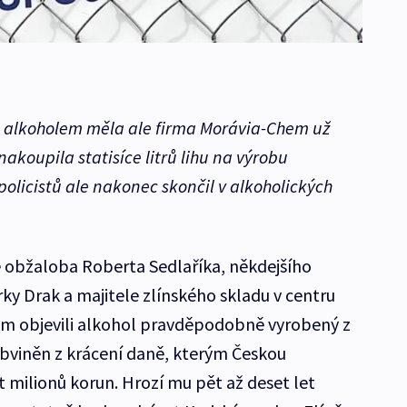
m alkoholem měla ale firma Morávia-Chem už
nakoupila statisíce litrů lihu na výrobu
olicistů ale nakonec skončil v alkoholických
e obžaloba Roberta Sedlaříka, někdejšího
rky Drak a majitele zlínského skladu v centru
em objevili alkohol pravděpodobně vyrobený z
obviněn z krácení daně, kterým Českou
t milionů korun. Hrozí mu pět až deset let