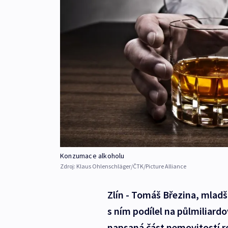
Konzumace alkoholu
Zdroj:
Klaus Ohlenschläger/ČTK/Picture Alliance
Zlín - Tomáš Březina, mladší
s ním podílel na půlmiliar
napsaná část nemovitostí ro