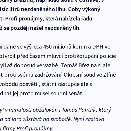
tisíc litrů nezdaněného lihu. Coby výkoný
ti Profi pronájmy, která nabízela řadu
ž se později našel nezdaněný líh.
í daně ve výši cca 450 milionů korun a DPH ve
potvrdil před časem mluvčí protikorupční policie
byli až doposud ve vazbě, Tomáš Březina si ale
t proti svému zadržování. Okresní soud ve Zlíně
vobodu posvětil, státní zástupce ale s
dnat jej proto musel soudní senát.
yl v minulosti obžalován i Tomáš Pantlík, který
, a od jara zůstává na svobodě. Nyní zastává
 firmy Profi pronájmy.