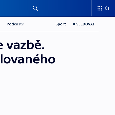
ČT
Podcasty
Sport
SLEDOVAT
e vazbě.
alovaného