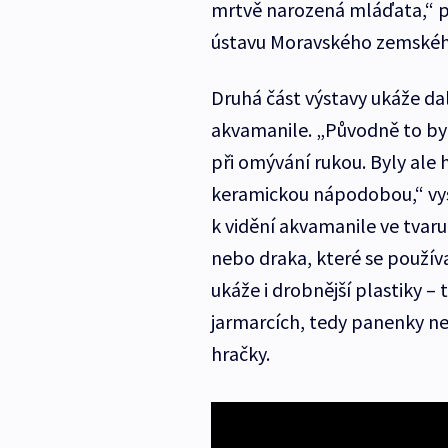
mrtvě narozená mláďata,“ 
ústavu Moravského zemské
Druhá část výstavy ukáže da
akvamanile. „Původně to byl
při omývání rukou. Byly ale h
keramickou nápodobou,“ vys
k vidění akvamanile ve tvaru
nebo draka, které se použív
ukáže i drobnější plastiky – 
jarmarcích, tedy panenky neb
hračky.