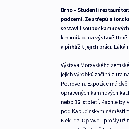
Brno – Studenti restaurátor
podzemí. Ze střepů a torz 
sestavili soubor kamnových k
keramikou na výstavě Umění
a přiblížit jejich práci. Lák
Výstava Moravského zemské
jejich výrobků začíná zítra
Petrovem. Expozice má dvě čá
opravených kamnových kachl
nebo 16. století. Kachle byl
pod Kapucínským náměstím o
Nekuda. Opravou prošly už 