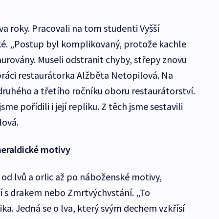
va roky. Pracovali na tom studenti Vyšší
ké. „Postup byl komplikovaný, protože kachle
aurovány. Museli odstranit chyby, střepy znovu
práci restaurátorka Alžběta Netopilová. Na
druhého a třetího ročníku oboru restaurátorství.
e pořídili i její repliku. Z těch jsme sestavili
lová.
heraldické motivy
 od lvů a orlic až po náboženské motivy,
ří s drakem nebo Zmrtvýchvstání. „To
ka. Jedná se o lva, který svým dechem vzkřísí