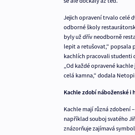
se ale dočkaly až teď.
Jejich opravení trvalo celé d
odborné školy restaurátors
byly už dřív neodborně rest
lepit a retušovat,“ popsala 
kachlích pracovali studenti 
„Od každé opravené kachle jsm
celá kamna,“ dodala Netopi
Kachle zdobí náboženské i 
Kachle mají různá zdobení –
například souboj svatého Ji
znázorňuje zajímavá symboli