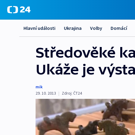
Hlavní události
Ukrajina
Volby
Domácí
Středověké kac
Ukáže je výst
mik
29. 10. 2013
|
Zdroj:
ČT24