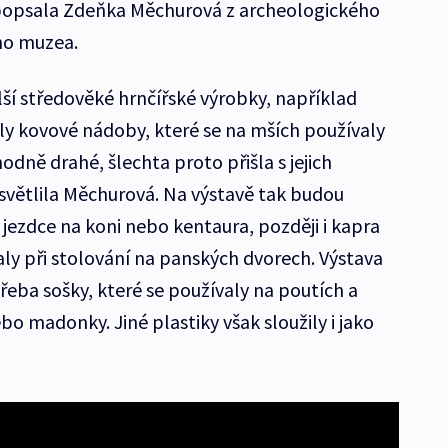
popsala Zdeňka Měchurová z archeologického
ho muzea.
lší středověké hrnčířské výrobky, například
y kovové nádoby, které se na mších používaly
odně drahé, šlechta proto přišla s jejich
větlila Měchurová. Na výstavě tak budou
 jezdce na koni nebo kentaura, později i kapra
aly při stolování na panských dvorech. Výstava
třeba sošky, které se používaly na poutích a
o madonky. Jiné plastiky však sloužily i jako