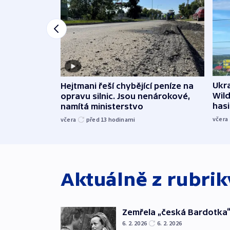
Ukra
Hejtmani řeší chybějící peníze na
Wild
opravu silnic. Jsou nenárokové,
hasi
namítá ministerstvo
včera
včera
před 13
hodinami
Aktuálně z rubri
Zemřela „česká Bardotka“
6. 2. 2026
6. 2. 2026