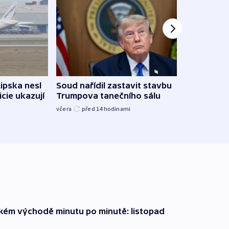
Lipska nesl
Soud nařídil zastavit stavbu
Žido
icie ukazují
Trumpova tanečního sálu
břehu
kriti
včera
před 14
hodinami
před 1
zkém východě minutu po minutě: listopad