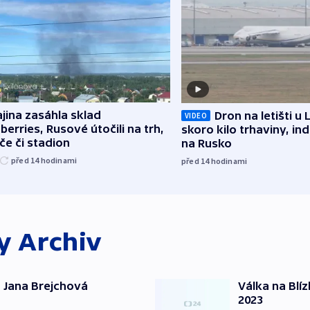
jina zasáhla sklad
Dron na letišti u 
VIDEO
berries, Rusové útočili na trh,
skoro kilo trhaviny, ind
če či stadion
na Rusko
před 14
hodinami
před 14
hodinami
ky
Archiv
 Jana Brejchová
Válka na Blí
2023