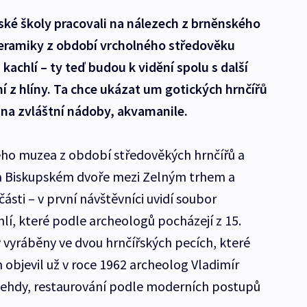
ské školy pracovali na nálezech z brněnského
keramiky z období vrcholného středověku
achlí – ty teď budou k vidění spolu s další
 z hlíny. Ta chce ukázat um gotických hrnčířů
á i na zvláštní nádoby, akvamanile.
ho muzea z období středověkých hrnčířů a
 na Biskupském dvoře mezi Zelným trhem a
sti – v první návštěvníci uvidí soubor
í, které podle archeologů pocházejí z 15.
y vyráběny ve dvou hrnčířských pecích, které
bjevil už v roce 1962 archeolog Vladimír
tehdy, restaurování podle moderních postupů