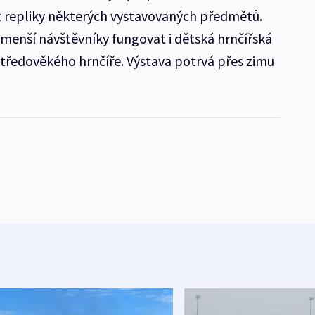
repliky některých vystavovaných předmětů.
jmenší návštěvníky fungovat i dětská hrnčířská
i středověkého hrnčíře. Výstava potrvá přes zimu