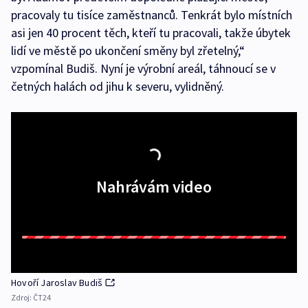
pracovaly tu tisíce zaměstnanců. Tenkrát bylo místních
asi jen 40 procent těch, kteří tu pracovali, takže úbytek
lidí ve městě po ukončení směny byl zřetelný,“
vzpomínal Budiš. Nyní je výrobní areál, táhnoucí se v
četných halách od jihu k severu, vylidněný.
Nahrávám video
Hovoří Jaroslav Budiš
Zdroj:
ČT24