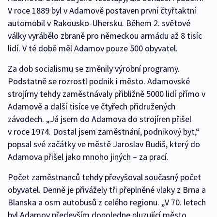
V roce 1889 byl v Adamově postaven první čtyřtaktní
automobil v Rakousko-Uhersku. Během 2. světové
války vyrábělo zbraně pro německou armádu až 8 tisíc
lidí. V té době měl Adamov pouze 500 obyvatel.
Za dob socialismu se změnily výrobní programy.
Podstatně se rozrostl podnik i město. Adamovské
strojírny tehdy zaměstnávaly přibližně 5000 lidí přímo v
Adamově a další tisíce ve čtyřech přidružených
závodech. „Já jsem do Adamova do strojíren přišel
v roce 1974. Dostal jsem zaměstnání, podnikový byt,“
popsal své začátky ve městě Jaroslav Budiš, který do
Adamova přišel jako mnoho jiných – za prací.
Počet zaměstnanců tehdy převyšoval současný počet
obyvatel. Denně je přivážely tři přeplněné vlaky z Brna a
Blanska a osm autobusů z celého regionu. „V 70. letech
byl Adamov především dopoledne pluzující město,