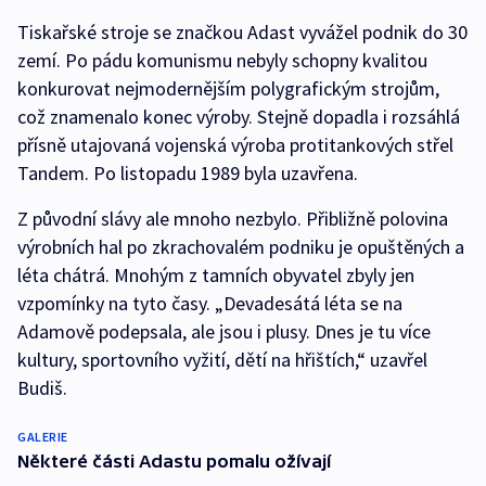
Tiskařské stroje se značkou Adast vyvážel podnik do 30
zemí. Po pádu komunismu nebyly schopny kvalitou
konkurovat nejmodernějším polygrafickým strojům,
což znamenalo konec výroby. Stejně dopadla i rozsáhlá
přísně utajovaná vojenská výroba protitankových střel
Tandem. Po listopadu 1989 byla uzavřena.
Z původní slávy ale mnoho nezbylo. Přibližně polovina
výrobních hal po zkrachovalém podniku je opuštěných a
léta chátrá. Mnohým z tamních obyvatel zbyly jen
vzpomínky na tyto časy. „Devadesátá léta se na
Adamově podepsala, ale jsou i plusy. Dnes je tu více
kultury, sportovního vyžití, dětí na hřištích,“ uzavřel
Budiš.
GALERIE
Některé části Adastu pomalu ožívají