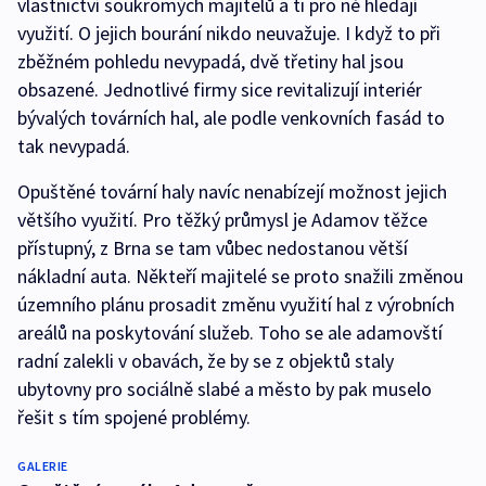
vlastnictví soukromých majitelů a ti pro ně hledají
využití. O jejich bourání nikdo neuvažuje. I když to při
zběžném pohledu nevypadá, dvě třetiny hal jsou
obsazené. Jednotlivé firmy sice revitalizují interiér
bývalých továrních hal, ale podle venkovních fasád to
tak nevypadá.
Opuštěné tovární haly navíc nenabízejí možnost jejich
většího využití. Pro těžký průmysl je Adamov těžce
přístupný, z Brna se tam vůbec nedostanou větší
nákladní auta. Někteří majitelé se proto snažili změnou
územního plánu prosadit změnu využití hal z výrobních
areálů na poskytování služeb. Toho se ale adamovští
radní zalekli v obavách, že by se z objektů staly
ubytovny pro sociálně slabé a město by pak muselo
řešit s tím spojené problémy.
GALERIE