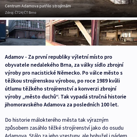
Centrum Adamova patřilo strojírnám
Zdroj:
ČT24/ČT Brno
Adamov - Za první republiky výletní místo pro
obyvatele nedalekého Brna, za války sídlo zbrojní
výroby pro nacistické Německo. Po válce město s
těžkou strojírenskou výrobou, po roce 1989 kvůli
útlumu těžkého strojírenství a konverzi zbrojní
výroby „město duchů“. Tak vypadá stručná historie
jihomoravského Adamova za posledních 100 let.
Do historie málokterého města tak výrazným
způsobem zasáhlo těžké strojírenství jako do osudu
Adamova. Stálo za jeho vzestupy, ale bohužel i pádem.