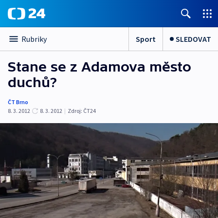
Sport
SLEDOVAT
Rubriky
Stane se z Adamova město
duchů?
ČT Brno
8. 3. 2012
8. 3. 2012
|
Zdroj:
ČT24