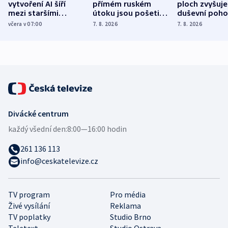
vytvoření AI šíří
přímém ruském
ploch zvyšuje
mezi staršími
útoku jsou pošetilé,
duševní poho
Poláky nebezpečné
míní estonský
ukázala
včera v 07:00
7. 8. 2026
7. 8. 2026
zdravotní rady
bezpečnostní
mezinárodní 
expert
Divácké centrum
každý všední den:
8:00—16:00 hodin
261 136 113
info@ceskatelevize.cz
TV program
Pro média
Živé vysílání
Reklama
TV poplatky
Studio Brno
Teletext
Studio Ostrava