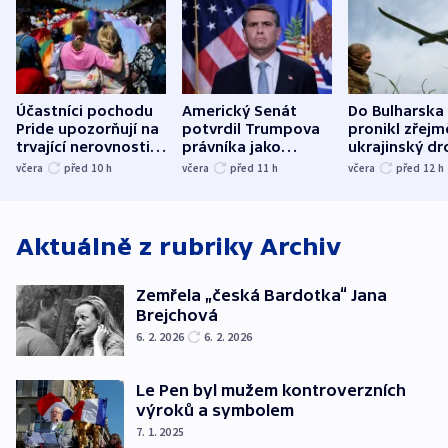
Účastníci pochodu
Americký Senát
Do Bulharska
Pride upozorňují na
potvrdil Trumpova
pronikl zřejm
trvající nerovnosti i
právníka jako
ukrajinský dr
společenskou
ministra
explodoval k
včera
před 10
h
včera
před 11
h
včera
před 12
h
atmosféru
spravedlnosti
od plynovod
Aktuálně z rubriky
Archiv
Zemřela „česká Bardotka“ Jana
Brejchová
6. 2. 2026
6. 2. 2026
Le Pen byl mužem kontroverzních
výroků a symbolem
7. 1. 2025