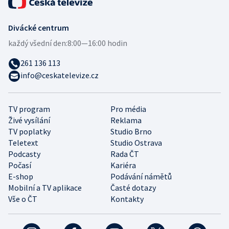
Divácké centrum
každý všední den:
8:00—16:00 hodin
261 136 113
info@ceskatelevize.cz
TV program
Pro média
Živé vysílání
Reklama
TV poplatky
Studio Brno
Teletext
Studio Ostrava
Podcasty
Rada ČT
Počasí
Kariéra
E-shop
Podávání námětů
Mobilní a TV aplikace
Časté dotazy
Vše o ČT
Kontakty