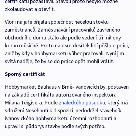
certifikátů pozastavil. Stavbu proto nebylo možné
zkolaudovat a otevřít.
Vloni na jaře přijala společnost necelou stovku
zaměstnanců. Zaměstnávání pracovníků zavřeného
obchodního domu stálo ale podle vedení tři miliony
korun měsíčně. Proto na osm desítek lidí přišlo o práci,
aniž by kdy v hobbymarketu vůbec pracovali. Nyní jim
svítá naděje, že by se do práce opět mohli vrátit.
Sporný certifikát
Hobbymarket Bauhaus v Brně-Ivanovicích byl postaven
na základě certifikátu autorizovaného inspektora
Milana Teigisera. Podle
znaleckého posudku
, který má
sdružení Nesehnutí k dispozici, nedodržel stavebník
ivanovického hobbymarketu územní rozhodnutí a
upravil si půdorys stavby podle svých potřeb.