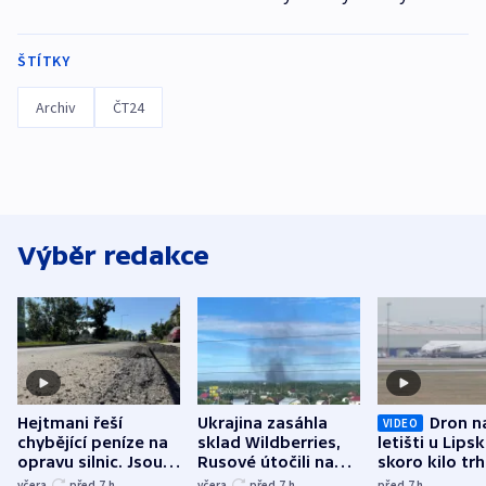
ŠTÍTKY
Archiv
ČT24
Výběr redakce
Hejtmani řeší
Ukrajina zasáhla
Dron n
VIDEO
chybějící peníze na
sklad Wildberries,
letišti u Lips
opravu silnic. Jsou
Rusové útočili na
skoro kilo trh
nenárokové, namítá
trh, hasiče či
indicie ukazuj
včera
před 7
h
včera
před 7
h
před 7
h