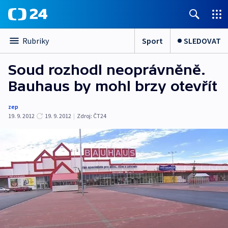
Sport
SLEDOVAT
Rubriky
Soud rozhodl neoprávněně.
Bauhaus by mohl brzy otevřít
zep
19. 9. 2012
19. 9. 2012
|
Zdroj:
ČT24