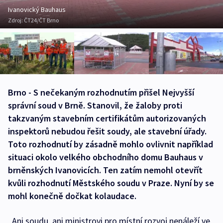
Ivanovický Bauhaus
Zdroj:
ČT24/ČT Brno
Brno - S nečekaným rozhodnutím přišel Nejvyšší
správní soud v Brně. Stanovil, že žaloby proti
takzvaným stavebním certifikátům autorizovaných
inspektorů nebudou řešit soudy, ale stavební úřady.
Toto rozhodnutí by zásadně mohlo ovlivnit například
situaci okolo velkého obchodního domu Bauhaus v
brněnských Ivanovicích. Ten zatím nemohl otevřít
kvůli rozhodnutí Městského soudu v Praze. Nyní by se
mohl konečně dočkat kolaudace.
„Ani soudu, ani ministrovi pro místní rozvoj nenáleží ve