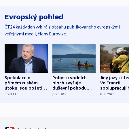
Evropský pohled
ČT24 každý den vybírá z obsahu publikovaného evropskými
veřejnými médii, členy Eurovize.
Spekulace o
Pobyt u vodních
Jiný jazyk i t
přímém ruském
ploch zvyšuje
Ve Francii
útoku jsou pošetilé,
duševní pohodu,
spolupracují h
míní estonský
ukázala
různých zemí
před 11
h
před 20
h
6. 8. 2026
bezpečnostní
mezinárodní studie
expert