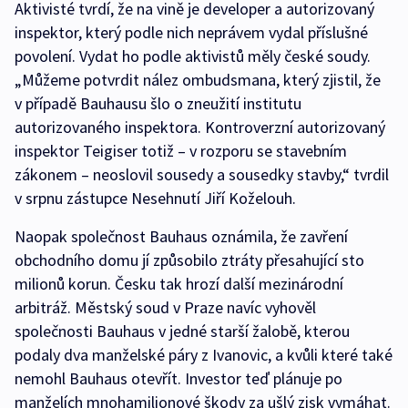
Aktivisté tvrdí, že na vině je developer a autorizovaný
inspektor, který podle nich neprávem vydal příslušné
povolení. Vydat ho podle aktivistů měly české soudy.
„Můžeme potvrdit nález ombudsmana, který zjistil, že
v případě Bauhausu šlo o zneužití institutu
autorizovaného inspektora. Kontroverzní autorizovaný
inspektor Teigiser totiž – v rozporu se stavebním
zákonem – neoslovil sousedy a sousedky stavby,“ tvrdil
v srpnu zástupce Nesehnutí Jiří Koželouh.
Naopak společnost Bauhaus oznámila, že zavření
obchodního domu jí způsobilo ztráty přesahující sto
milionů korun. Česku tak hrozí další mezinárodní
arbitráž. Městský soud v Praze navíc vyhověl
společnosti Bauhaus v jedné starší žalobě, kterou
podaly dva manželské páry z Ivanovic, a kvůli které také
nemohl Bauhaus otevřít. Investor teď plánuje po
manželích mnohamilionové škody za ušlý zisk vymáhat.