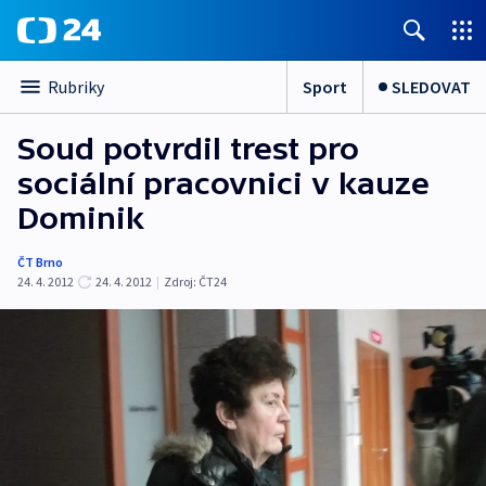
Sport
SLEDOVAT
Rubriky
Soud potvrdil trest pro
sociální pracovnici v kauze
Dominik
ČT Brno
24. 4. 2012
24. 4. 2012
|
Zdroj:
ČT24