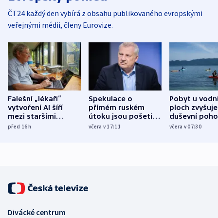
ČT24 každý den vybírá z obsahu publikovaného evropskými
veřejnými médii, členy Eurovize.
Falešní „lékaři“
Spekulace o
Pobyt u vodn
vytvoření AI šíří
přímém ruském
ploch zvyšuje
mezi staršími
útoku jsou pošetilé,
duševní poho
Poláky nebezpečné
míní estonský
ukázala
před 16
h
včera v 17:11
včera v 07:30
zdravotní rady
bezpečnostní
mezinárodní 
expert
Divácké centrum