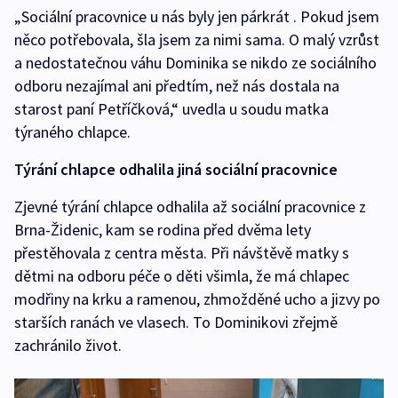
„Sociální pracovnice u nás byly jen párkrát . Pokud jsem
něco potřebovala, šla jsem za nimi sama. O malý vzrůst
a nedostatečnou váhu Dominika se nikdo ze sociálního
odboru nezajímal ani předtím, než nás dostala na
starost paní Petříčková,“ uvedla u soudu matka
týraného chlapce.
Týrání chlapce odhalila jiná sociální pracovnice
Zjevné týrání chlapce odhalila až sociální pracovnice z
Brna-Židenic, kam se rodina před dvěma lety
přestěhovala z centra města. Při návštěvě matky s
dětmi na odboru péče o děti všimla, že má chlapec
modřiny na krku a ramenou, zhmožděné ucho a jizvy po
starších ranách ve vlasech. To Dominikovi zřejmě
zachránilo život.