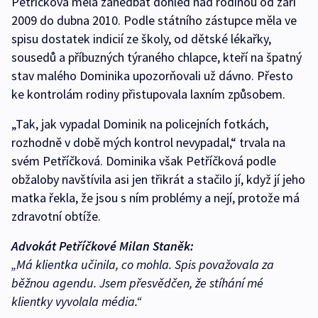
Petříčková měla zanedbat dohled nad rodinou od září
2009 do dubna 2010. Podle státního zástupce měla ve
spisu dostatek indicií ze školy, od dětské lékařky,
sousedů a příbuzných týraného chlapce, kteří na špatný
stav malého Dominika upozorňovali už dávno. Přesto
ke kontrolám rodiny přistupovala laxním způsobem.
„Tak, jak vypadal Dominik na policejních fotkách,
rozhodně v době mých kontrol nevypadal,“ trvala na
svém Petříčková. Dominika však Petříčková podle
obžaloby navštívila asi jen třikrát a stačilo jí, když jí jeho
matka řekla, že jsou s ním problémy a nejí, protože má
zdravotní obtíže.
Advokát Petříčkové Milan Staněk:
„Má klientka učinila, co mohla. Spis považovala za
běžnou agendu. Jsem přesvědčen, že stíhání mé
klientky vyvolala média.“