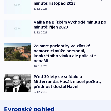
minutě: listopad 2023
1. 12. 2023
Válka na Blízkém východě minutu po
minutě: říjen 2023
1. 12. 2023
Za smrt pacientky ve zlínské
nemocnici může personál,
konkrétního viníka ale policisté
nenašli
16. 1. 2020
Před 30 lety se snídalo u
Mitterranda. Husák musel počkat,
přednost dostal Havel
9. 12. 2018
Evropský pohled