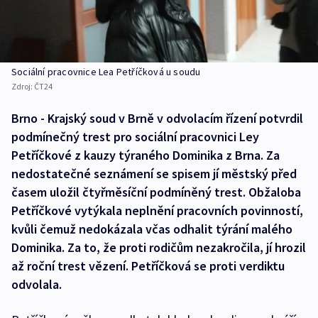
Sociální pracovnice Lea Petříčková u soudu
Zdroj:
ČT24
Brno - Krajský soud v Brně v odvolacím řízení potvrdil
podmínečný trest pro sociální pracovnici Ley
Petříčkové z kauzy týraného Dominika z Brna. Za
nedostatečné seznámení se spisem jí městský před
časem uložil čtyřměsíční podmíněný trest. Obžaloba
Petříčkové vytýkala neplnění pracovních povinností,
kvůli čemuž nedokázala včas odhalit týrání malého
Dominika. Za to, že proti rodičům nezakročila, jí hrozil
až roční trest vězení. Petříčková se proti verdiktu
odvolala.