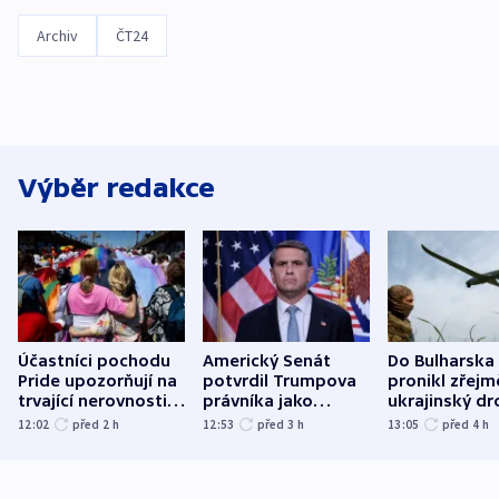
Archiv
ČT24
Výběr redakce
Účastníci pochodu
Americký Senát
Do Bulharska
Pride upozorňují na
potvrdil Trumpova
pronikl zřejm
trvající nerovnosti i
právníka jako
ukrajinský dr
společenskou
ministra
explodoval k
12:02
před 2
h
12:53
před 3
h
13:05
před 4
h
atmosféru
spravedlnosti
od plynovod