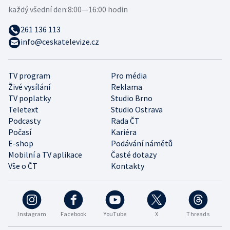
každý všední den:
8:00—16:00 hodin
261 136 113
info@ceskatelevize.cz
TV program
Pro média
Živé vysílání
Reklama
TV poplatky
Studio Brno
Teletext
Studio Ostrava
Podcasty
Rada ČT
Počasí
Kariéra
E-shop
Podávání námětů
Mobilní a TV aplikace
Časté dotazy
Vše o ČT
Kontakty
Instagram
Facebook
YouTube
X
Threads