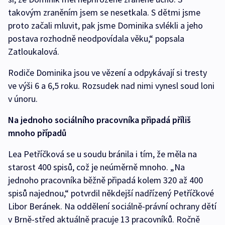
takovým zraněním jsem se nesetkala. S dětmi jsme
proto začali mluvit, pak jsme Dominika svlékli a jeho
postava rozhodně neodpovídala věku,“ popsala
Zatloukalová.
Rodiče Dominika jsou ve vězení a odpykávají si tresty
ve výši 6 a 6,5 roku. Rozsudek nad nimi vynesl soud loni
v únoru.
Na jednoho sociálního pracovníka připadá příliš
mnoho případů
Lea Petříčková se u soudu bránila i tím, že měla na
starost 400 spisů, což je neúměrně mnoho. „Na
jednoho pracovníka běžně připadá kolem 320 až 400
spisů najednou,“ potvrdil někdejší nadřízený Petříčkové
Libor Beránek. Na oddělení sociálně-právní ochrany dětí
v Brně-střed aktuálně pracuje 13 pracovníků. Ročně