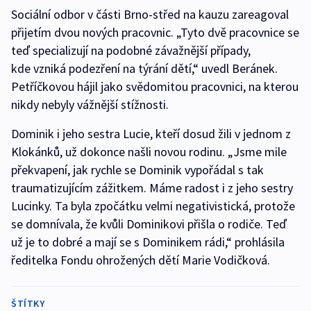
Sociální odbor v části Brno-střed na kauzu zareagoval
přijetím dvou nových pracovnic. „Tyto dvě pracovnice se
teď specializují na podobné závažnější případy,
kde vzniká podezření na týrání dětí,“ uvedl Beránek.
Petříčkovou hájil jako svědomitou pracovnici, na kterou
nikdy nebyly vážnější stížnosti.
Dominik i jeho sestra Lucie, kteří dosud žili v jednom z
Klokánků, už dokonce našli novou rodinu. „Jsme mile
překvapení, jak rychle se Dominik vypořádal s tak
traumatizujícím zážitkem. Máme radost i z jeho sestry
Lucinky. Ta byla zpočátku velmi negativistická, protože
se domnívala, že kvůli Dominikovi přišla o rodiče. Teď
už je to dobré a mají se s Dominikem rádi,“ prohlásila
ředitelka Fondu ohrožených dětí Marie Vodičková.
ŠTÍTKY