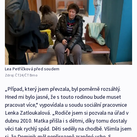
Lea Petříčková před soudem
Zdroj:
ČT24/ČT Brno
„Případ, který jsem převzala, byl poměrně rozsáhlý.
Hned mi bylo jasné, že s touto rodinou bude muset
pracovat více,“ vypovídala u soudu sociální pracovnice
Lenka Zatloukalová. „Rodiče jsem si pozvala na úřad v
dubnu 2010. Matka přišla i s dětmi, díky tomu dostaly
věci tak rychlý spád. Děti seděly na chodbě. Všimla jsem
si, že Dominik měl nepřirozeně zraněné ucho. S