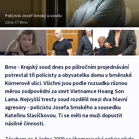
Policista Josef Srnský u soudu
Zdroj:
ČT Brno
Brno - Krajský soud dnes po půlročním projednávání
potrestal tři policisty a obyvatelku domu v brněnské
Körnerově ulici. Všichni jsou podle rozsudku různou
měrou zodpovědní za smrt Vietnamce Hoang Son
Lama. Nejvyšší tresty soud rozdělil mezi dva hlavní
agresory - policistu Josefa Srnského a sousedku
Kateřinu Slavíčkovou. Ti se měli na muži dopustit
násilné činnosti.
Zásahem ze 4. ledna 2009 se jihomoravská policie nikde