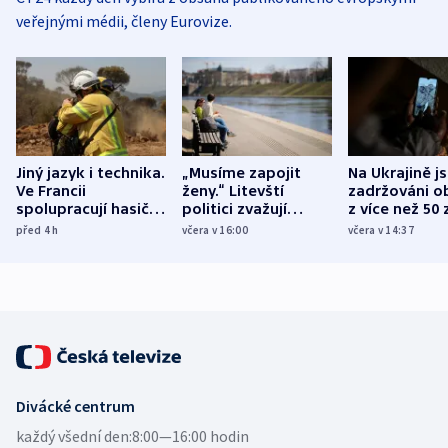
veřejnými médii, členy Eurovize.
Jiný jazyk i technika.
„Musíme zapojit
Na Ukrajině j
Ve Francii
ženy.“ Litevští
zadržováni o
spolupracují hasiči z
politici zvažují
z více než 50 
různých zemí
dohodu o
Bojovali na s
před 4
h
včera v 16:00
včera v 14:37
demografii
Ruska
Divácké centrum
každý všední den:
8:00—16:00 hodin