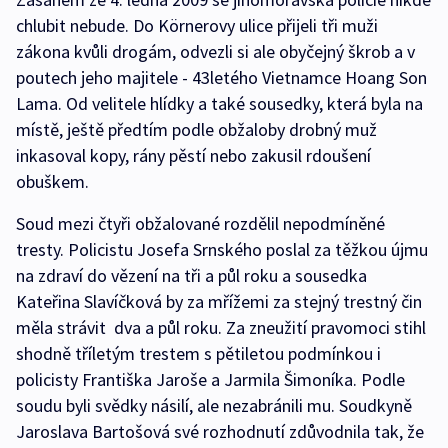
chlubit nebude. Do Körnerovy ulice přijeli tři muži
zákona kvůli drogám, odvezli si ale obyčejný škrob a v
poutech jeho majitele - 43letého Vietnamce Hoang Son
Lama. Od velitele hlídky a také sousedky, která byla na
místě, ještě předtím podle obžaloby drobný muž
inkasoval kopy, rány pěstí nebo zakusil rdoušení
obuškem.
Soud mezi čtyři obžalované rozdělil nepodmíněné
tresty. Policistu Josefa Srnského poslal za těžkou újmu
na zdraví do vězení na tři a půl roku a sousedka
Kateřina Slavíčková by za mřížemi za stejný trestný čin
měla strávit dva a půl roku. Za zneužití pravomoci stihl
shodně tříletým trestem s pětiletou podmínkou i
policisty Františka Jaroše a Jarmila Šimoníka. Podle
soudu byli svědky násilí, ale nezabránili mu. Soudkyně
Jaroslava Bartošová své rozhodnutí zdůvodnila tak, že