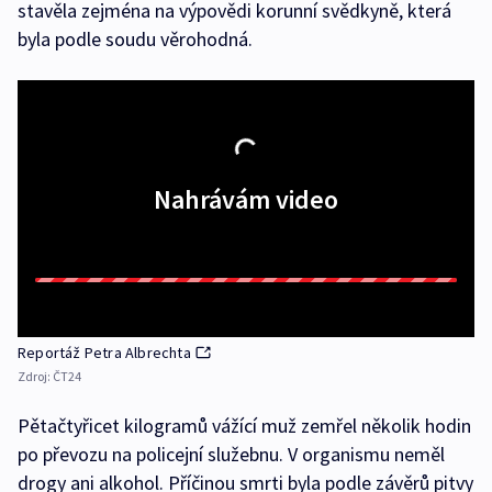
stavěla zejména na výpovědi korunní svědkyně, která
byla podle soudu věrohodná.
Nahrávám video
Reportáž Petra Albrechta
Zdroj:
ČT24
Pětačtyřicet kilogramů vážící muž zemřel několik hodin
po převozu na policejní služebnu. V organismu neměl
drogy ani alkohol. Příčinou smrti byla podle závěrů pitvy