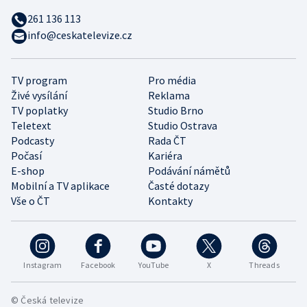
261 136 113
info@ceskatelevize.cz
TV program
Pro média
Živé vysílání
Reklama
TV poplatky
Studio Brno
Teletext
Studio Ostrava
Podcasty
Rada ČT
Počasí
Kariéra
E-shop
Podávání námětů
Mobilní a TV aplikace
Časté dotazy
Vše o ČT
Kontakty
Instagram
Facebook
YouTube
X
Threads
© Česká televize