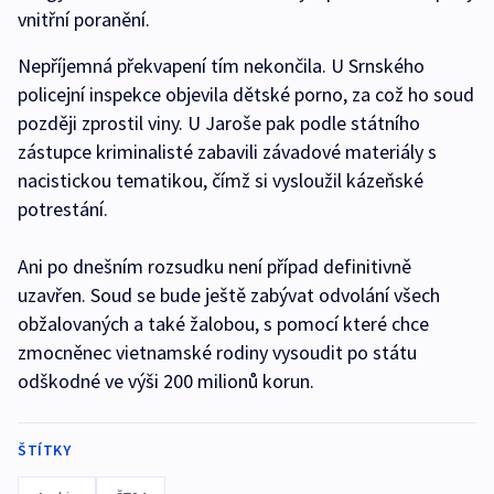
vnitřní poranění.
Nepříjemná překvapení tím nekončila. U Srnského
policejní inspekce objevila dětské porno, za což ho soud
později zprostil viny. U Jaroše pak podle státního
zástupce kriminalisté zabavili závadové materiály s
nacistickou tematikou, čímž si vysloužil kázeňské
potrestání.
Ani po dnešním rozsudku není případ definitivně
uzavřen. Soud se bude ještě zabývat odvolání všech
obžalovaných a také žalobou, s pomocí které chce
zmocněnec vietnamské rodiny vysoudit po státu
odškodné ve výši 200 milionů korun.
ŠTÍTKY