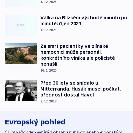
1. 12. 2023
Válka na Blízkém východě minutu po
minutě: říjen 2023
1. 12. 2023
Za smrt pacientky ve zlínské
nemocnici může personál,
konkrétního viníka ale policisté
nenašli
16. 1. 2020
Před 30 lety se snídalo u
Mitterranda. Husák musel počkat,
přednost dostal Havel
9. 12. 2018
Evropský pohled
ČT24 každý den vybírá z obsahu publikovaného evropskými