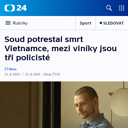
Sport
SLEDOVAT
Rubriky
Soud potrestal smrt
Vietnamce, mezi viníky jsou
tři policisté
ČT Brno
31. 8. 2010
31. 8. 2010
|
Zdroj:
ČT24