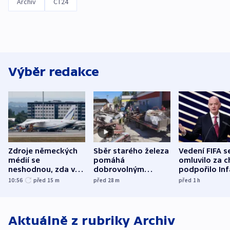
Archiv
ČT24
Výběr redakce
Zdroje německých
Sběr starého železa
Vedení FIFA s
médií se
pomáhá
omluvilo za c
neshodnou, zda v
dobrovolným
podpořilo Inf
letadle ohroženém
hasičům financovat
UEFA trvá na
10:56
před 15
m
před 28
m
před 1
h
v Lipsku dronem
techniku i akce
bojkotu
byla munice
Aktuálně z rubriky
Archiv