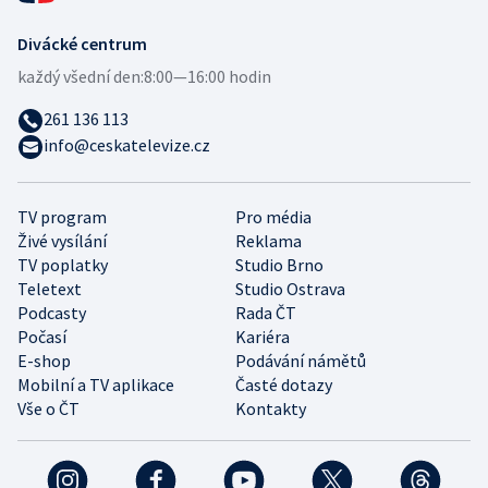
Divácké centrum
každý všední den:
8:00—16:00 hodin
261 136 113
info@ceskatelevize.cz
TV program
Pro média
Živé vysílání
Reklama
TV poplatky
Studio Brno
Teletext
Studio Ostrava
Podcasty
Rada ČT
Počasí
Kariéra
E-shop
Podávání námětů
Mobilní a TV aplikace
Časté dotazy
Vše o ČT
Kontakty