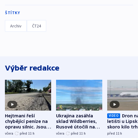
ŠTÍTKY
Archiv
ČT24
Výběr redakce
Hejtmani řeší
Ukrajina zasáhla
Dron n
VIDEO
chybějící peníze na
sklad Wildberries,
letišti u Lips
opravu silnic. Jsou
Rusové útočili na
skoro kilo trh
nenárokové, namítá
trh, hasiče či
indicie ukazuj
včera
před 11
h
včera
před 11
h
před 11
h
ministerstvo
stadion
Rusko