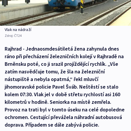
Vlak na nádraží
Zdroj:
ČT24
Rajhrad - Jednaosmdesátiletá žena zahynula dnes
ráno při přecházení železničních kolejí v Rajhradě na
Brněnsku poté, co ji srazil projíždějící rychlík. „Vše
zatím nasvědčuje tomu, že šla na železniční
nástupiště a nebyla opatrná,“ řekl mluvčí
jihomoravské policie Pavel Šváb. Neštěstí se stalo
kolem 07:30. Vlak jel v době střetu rychlostí asi 160
kilometrů v hodině. Seniorka na místě zemřela.
Provoz na trati byl v tomto úseku na celé dopoledne
ochromen. Cestující převážela náhradní autobusová
doprava. Případem se dále zabývá policie.