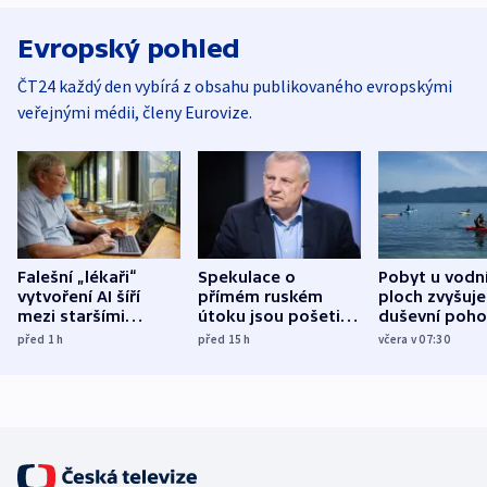
Evropský pohled
ČT24 každý den vybírá z obsahu publikovaného evropskými
veřejnými médii, členy Eurovize.
Falešní „lékaři“
Spekulace o
Pobyt u vodn
vytvoření AI šíří
přímém ruském
ploch zvyšuje
mezi staršími
útoku jsou pošetilé,
duševní poho
Poláky nebezpečné
míní estonský
ukázala
před 1
h
před 15
h
včera v 07:30
zdravotní rady
bezpečnostní
mezinárodní 
expert