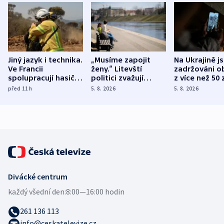
Jiný jazyk i technika.
„Musíme zapojit
Na Ukrajině j
Ve Francii
ženy.“ Litevští
zadržováni o
spolupracují hasiči z
politici zvažují
z více než 50 
různých zemí
dohodu o
Bojovali na s
před 11
h
5. 8. 2026
5. 8. 2026
demografii
Ruska
Divácké centrum
každý všední den:
8:00—16:00 hodin
261 136 113
info@ceskatelevize.cz