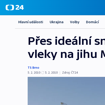
Hlavní události
Ukrajina
Volby
Domácí
Přes ideální 
vleky na jihu 
TS Brno
5. 2. 2010
5. 2. 2010
|
Zdroj:
ČT24