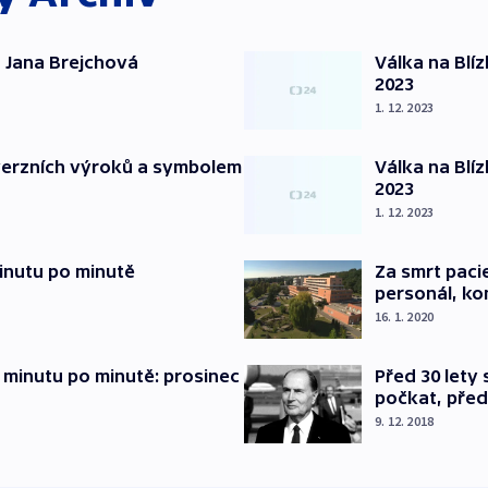
 Jana Brejchová
Válka na Blí
2023
1. 12. 2023
verzních výroků a symbolem
Válka na Blí
2023
1. 12. 2023
inutu po minutě
Za smrt paci
personál, kon
16. 1. 2020
 minutu po minutě: prosinec
Před 30 lety
počkat, před
9. 12. 2018