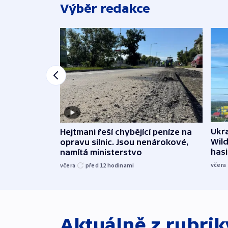
Výběr redakce
Ukra
Hejtmani řeší chybějící peníze na
Wild
opravu silnic. Jsou nenárokové,
hasi
namítá ministerstvo
včera
včera
před 12
hodinami
Aktuálně z rubri