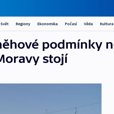
Svět
Regiony
Ekonomika
Počasí
Věda
Kultura
sněhové podmínky n
Moravy stojí