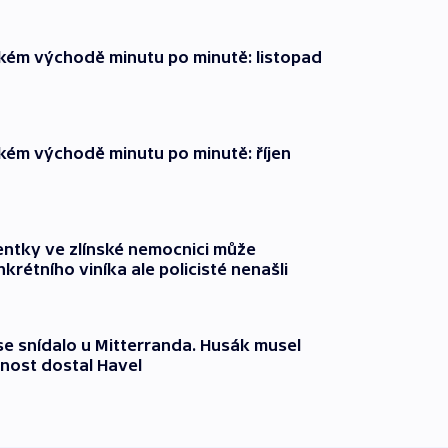
zkém východě minutu po minutě: listopad
zkém východě minutu po minutě: říjen
entky ve zlínské nemocnici může
krétního viníka ale policisté nenašli
 se snídalo u Mitterranda. Husák musel
nost dostal Havel