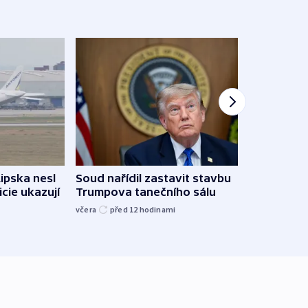
Lipska nesl
Soud nařídil zastavit stavbu
Žido
icie ukazují
Trumpova tanečního sálu
břehu
kriti
včera
před 12
hodinami
před 1