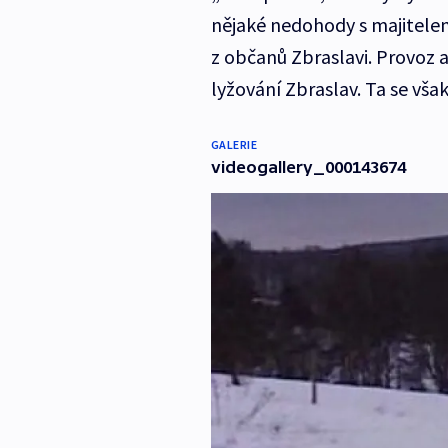
nějaké nedohody s majitelem
z občanů Zbraslavi. Provoz 
lyžování Zbraslav. Ta se však
GALERIE
videogallery_000143674