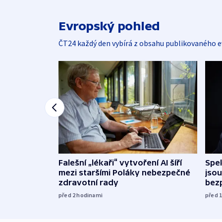
Evropský pohled
ČT24 každý den vybírá z obsahu publikovaného e
Falešní „lékaři“ vytvoření AI šíří
Spe
mezi staršími Poláky nebezpečné
jsou
zdravotní rady
bez
před 2
hodinami
před 