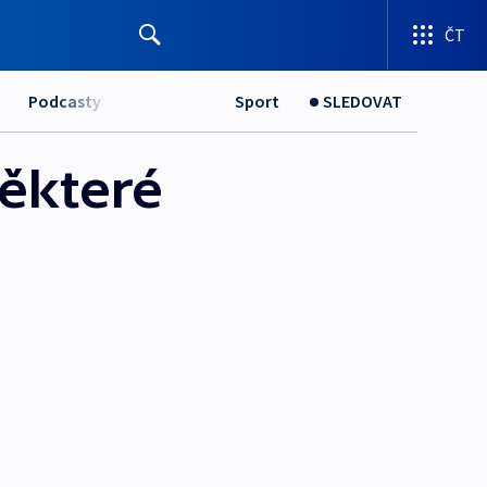
ČT
Podcasty
Sport
SLEDOVAT
ěkteré