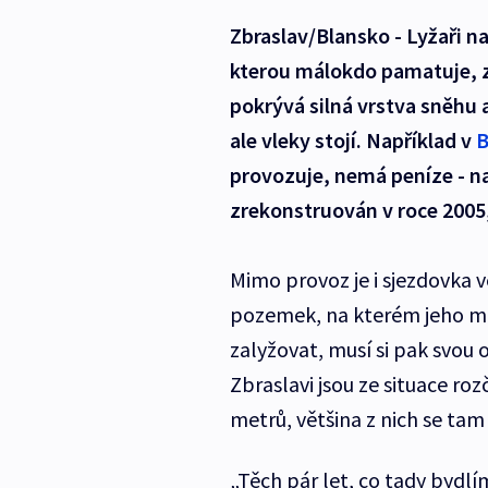
Zbraslav/Blansko - Lyžaři n
kterou málokdo pamatuje, z
pokrývá silná vrstva sněhu 
ale vleky stojí. Například v
B
provozuje, nemá peníze - na 
zrekonstruován v roce 2005,
Mimo provoz je i sjezdovka 
pozemek, na kterém jeho maji
zalyžovat, musí si pak svou 
Zbraslavi jsou ze situace ro
metrů, většina z nich se tam 
„Těch pár let, co tady bydlí