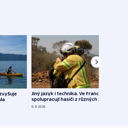
Jiný jazyk i technika. Ve Francii
zvyšuje
„Musí
spolupracují hasiči z různých zemí
la
polit
demo
6. 8. 2026
5. 8. 20