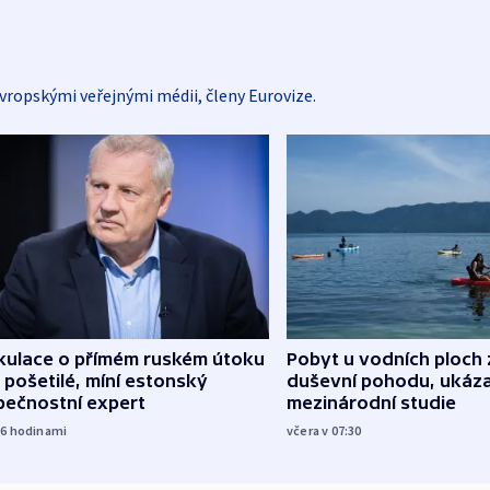
vropskými veřejnými médii, členy Eurovize.
kulace o přímém ruském útoku
Pobyt u vodních ploch 
 pošetilé, míní estonský
duševní pohodu, ukáza
pečnostní expert
mezinárodní studie
16
hodinami
včera v 07:30