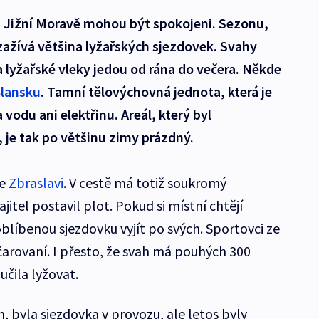
a Jižní Moravě mohou být spokojeni. Sezonu,
ažívá většina lyžařských sjezdovek. Svahy
a lyžařské vleky jedou od rána do večera. Někde
lansku
. Tamní tělovýchovná jednota, která je
vodu ani elektřinu. Areál, který byl
 je tak po většinu zimy prázdný.
ve
Zbraslavi
. V cestě má totiž soukromý
tel postavil plot. Pokud si místní chtějí
oblíbenou sjezdovku vyjít po svých. Sportovci ze
zčarovaní. I přesto, že svah má pouhých 300
učila lyžovat.
m, byla sjezdovka v provozu, ale letos byly