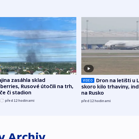
jina zasáhla sklad
Dron na letišti u 
VIDEO
berries, Rusové útočili na trh,
skoro kilo trhaviny, ind
če či stadion
na Rusko
před 12
hodinami
před 12
hodinami
ky
Archiv