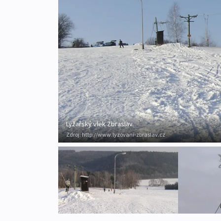
Lyžařský vlek Zbraslav
Zdroj:
http://www.lyzovani-zbraslav.cz