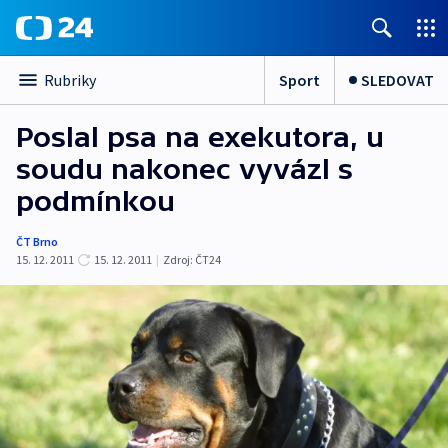
Sport
SLEDOVAT
Rubriky
Poslal psa na exekutora, u
soudu nakonec vyvázl s
podmínkou
ČT Brno
15. 12. 2011
15. 12. 2011
|
Zdroj:
ČT24