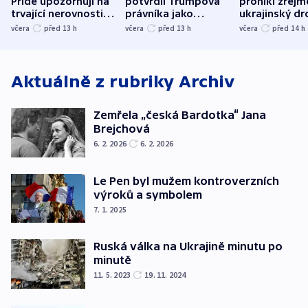
Pride upozorňují na
potvrdil Trumpova
pronikl zřejm
trvající nerovnosti i
právníka jako
ukrajinský dr
společenskou
ministra
explodoval k
včera
před 13
h
včera
před 13
h
včera
před 14
h
atmosféru
spravedlnosti
od plynovod
Aktuálně z rubriky
Archiv
Zemřela „česká Bardotka“ Jana
Brejchová
6. 2. 2026
6. 2. 2026
Le Pen byl mužem kontroverzních
výroků a symbolem
7. 1. 2025
Ruská válka na Ukrajině minutu po
minutě
11. 5. 2023
19. 11. 2024