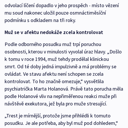
odvolací líčení dopadlo v jeho prospěch - místo vězení
mu soud nakonec uložil pouze osmnáctiměsíční
podmínku s odkladem na tři roky.
Muž se v afektu nedokáže zcela kontrolovat
Podle odborného posudku muž trpí poruchou
osobnosti, kterou v minulosti vyvolal úraz hlavy. „Došlo
k tomu v roce 1994, muž tehdy prodělal klinickou
smrt. Od té doby jedná impulzivně a má problémy se
ovládat. Ve stavu afektu není schopen se zcela
kontrolovat. To ho značně omezuje,“ vysvětlila
psychiatrička Marta Holanová. Právě tato porucha měla
podle Holanové vliv na nepřiměřenou reakci muže při
návštěvě exekutora, jež byla pro muže stresující.
„Trest je mírnější, protože jsme přihlédli k tomuto
posudku. Je ale potřeba, aby byl muž pod dohledem,“