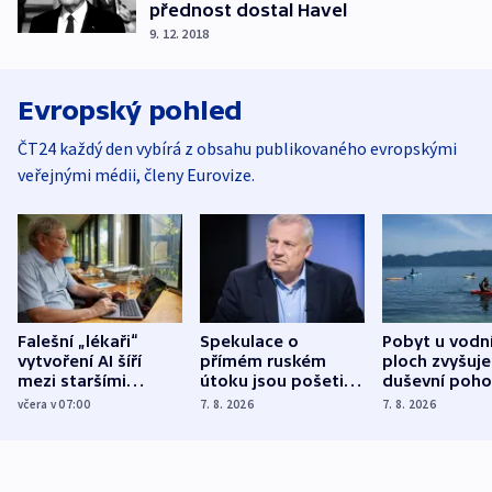
přednost dostal Havel
9. 12. 2018
Evropský pohled
ČT24 každý den vybírá z obsahu publikovaného evropskými
veřejnými médii, členy Eurovize.
Falešní „lékaři“
Spekulace o
Pobyt u vodn
vytvoření AI šíří
přímém ruském
ploch zvyšuje
mezi staršími
útoku jsou pošetilé,
duševní poho
Poláky nebezpečné
míní estonský
ukázala
včera v 07:00
7. 8. 2026
7. 8. 2026
zdravotní rady
bezpečnostní
mezinárodní 
expert