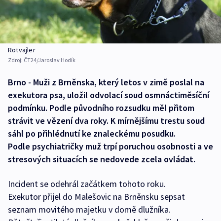
Rotvajler
Zdroj:
ČT24/Jaroslav Hodík
Brno - Muži z Brněnska, který letos v zimě poslal na
exekutora psa, uložil odvolací soud osmnáctiměsíční
podmínku. Podle původního rozsudku měl přitom
strávit ve vězení dva roky. K mírnějšímu trestu soud
sáhl po přihlédnutí ke znaleckému posudku.
Podle psychiatričky muž trpí poruchou osobnosti a ve
stresových situacích se nedovede zcela ovládat.
Incident se odehrál začátkem tohoto roku.
Exekutor přijel do Malešovic na Brněnsku sepsat
seznam movitého majetku v domě dlužníka.