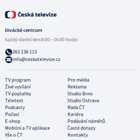
Divácké centrum
každý všední den:
8:00—16:00 hodin
261 136 113
info@ceskatelevize.cz
TV program
Pro média
Živé vysílání
Reklama
TV poplatky
Studio Brno
Teletext
Studio Ostrava
Podcasty
Rada ČT
Počasí
Kariéra
E-shop
Podávání námětů
Mobilní a TV aplikace
Časté dotazy
Vše o ČT
Kontakty