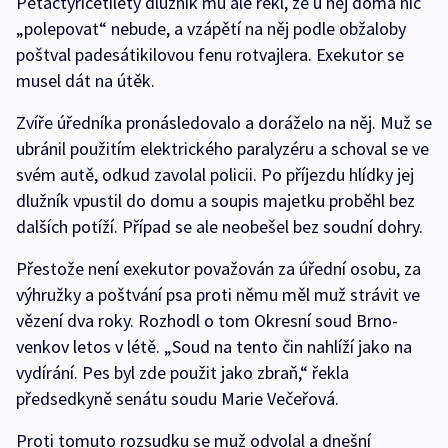
Pětačtyřicetiletý dlužník mu ale řekl, že u něj doma nic
„polepovat“ nebude, a vzápětí na něj podle obžaloby
poštval padesátikilovou fenu rotvajlera. Exekutor se
musel dát na útěk.
Zvíře úředníka pronásledovalo a doráželo na něj. Muž se
ubránil použitím elektrického paralyzéru a schoval se ve
svém autě, odkud zavolal policii. Po příjezdu hlídky jej
dlužník vpustil do domu a soupis majetku proběhl bez
dalších potíží. Případ se ale neobešel bez soudní dohry.
Přestože není exekutor považován za úřední osobu, za
výhružky a poštvání psa proti němu měl muž strávit ve
vězení dva roky. Rozhodl o tom Okresní soud Brno-
venkov letos v létě. „Soud na tento čin nahlíží jako na
vydírání. Pes byl zde použit jako zbraň,“ řekla
předsedkyně senátu soudu Marie Večeřová.
Proti tomuto rozsudku se muž odvolal a dnešní