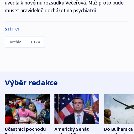
uvedla k novému rozsudku Večeřová. Muž proto bude
muset pravidelně docházet na psychiatrii.
ŠTÍTKY
Archiv
ČT24
Výběr redakce
Účastníci pochodu
Americký Senát
Do Bulharska