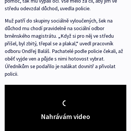
pomoc, tak mu vypálí oči. Vše mělo za cíl, aby jim ve
středu odevzdal důchod, uvedla policie.
Muž patří do skupiny sociálně vyloučených, šek na
důchod mu chodí pravidelně na sociální odbor
brněnského magistrátu. „Když si pro něj ve středu
přišel, byl zbitý, třepal se a plakal,“ uvedl pracovník
odboru Ondřej Baláš. Pachatelé podle policie čekali, až
oběť vyjde ven a půjde s nimi hotovost vybrat.
Úředníkům se podařilo je nalákat dovnitř a přivolat
policii.
Nahrávám video