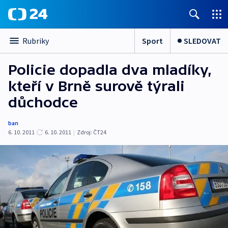
Sport
SLEDOVAT
Rubriky
Policie dopadla dva mladíky,
kteří v Brně surově týrali
důchodce
ban
6. 10. 2011
6. 10. 2011
|
Zdroj:
ČT24