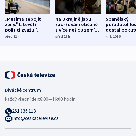
„Musíme zapojit
Na Ukrajině jsou
Španělský
ženy.“ Litevští
zadržováni občané
pořadatel fes
politici zvažují
z více než 50 zemí.
dostal pokut
dohodu o
Bojovali na straně
nekalé prakti
před 22
h
před 23
h
4. 8. 2026
demografii
Ruska
Divácké centrum
každý všední den:
8:00—16:00 hodin
261 136 113
info@ceskatelevize.cz