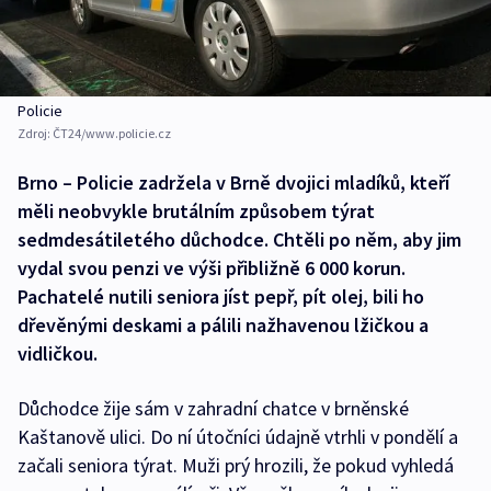
Policie
Zdroj:
ČT24/www.policie.cz
Brno – Policie zadržela v Brně dvojici mladíků, kteří
měli neobvykle brutálním způsobem týrat
sedmdesátiletého důchodce. Chtěli po něm, aby jim
vydal svou penzi ve výši přibližně 6 000 korun.
Pachatelé nutili seniora jíst pepř, pít olej, bili ho
dřevěnými deskami a pálili nažhavenou lžičkou a
vidličkou.
Důchodce žije sám v zahradní chatce v brněnské
Kaštanově ulici. Do ní útočníci údajně vtrhli v pondělí a
začali seniora týrat. Muži prý hrozili, že pokud vyhledá