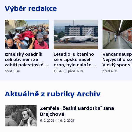
Výběr redakce
Izraelský osadník
Letadlo, u kterého
Rencar neusp
čelí obvinění ze
se v Lipsku našel
Nejvyššího s
zabití palestinského
dron, bylo naložené
Vleklý spor s
aktivisty
municí, píší média
reklamní plo
před 13
m
10:56
před 32
m
před 49
m
končí
Aktuálně z rubriky
Archiv
Zemřela „česká Bardotka“ Jana
Brejchová
6. 2. 2026
6. 2. 2026