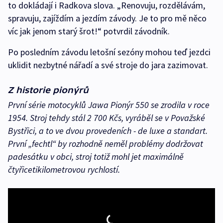
to dokládají i Radkova slova. „Renovuju, rozdělávám,
spravuju, zajíždím a jezdím závody. Je to pro mě něco
víc jak jenom starý šrot!“ potvrdil závodník.
Po posledním závodu letošní sezóny mohou teď jezdci
uklidit nezbytné nářadí a své stroje do jara zazimovat.
Z historie pionýrů
První série motocyklů Jawa Pionýr 550 se zrodila v roce
1954. Stroj tehdy stál 2 700 Kčs, vyráběl se v Považské
Bystřici, a to ve dvou provedeních - de luxe a standart.
První „fechtl“ by rozhodně neměl problémy dodržovat
padesátku v obci, stroj totiž mohl jet maximálně
čtyřicetikilometrovou rychlostí.