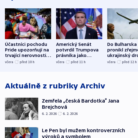
Účastníci pochodu
Americký Senát
Do Bulharska
Pride upozorňují na
potvrdil Trumpova
pronikl zřejm
trvající nerovnosti i
právníka jako
ukrajinský dr
společenskou
ministra
explodoval k
včera
před 10
h
včera
před 11
h
včera
před 12
h
atmosféru
spravedlnosti
od plynovod
Aktuálně z rubriky
Archiv
Zemřela „česká Bardotka“ Jana
Brejchová
6. 2. 2026
6. 2. 2026
Le Pen byl mužem kontroverzních
výroků a symbolem