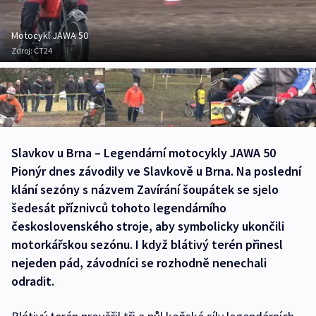
Motocykl JAWA 50
Zdroj:
ČT24
Slavkov u Brna – Legendární motocykly JAWA 50
Pionýr dnes závodily ve Slavkově u Brna. Na poslední
klání sezóny s názvem Zavírání šoupátek se sjelo
šedesát příznivců tohoto legendárního
československého stroje, aby symbolicky ukončili
motorkářskou sezónu. I když blátivý terén přinesl
nejeden pád, závodníci se rozhodně nenechali
odradit.