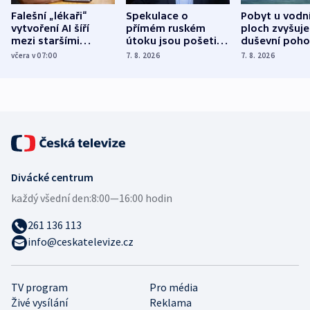
Falešní „lékaři“
Spekulace o
Pobyt u vodn
vytvoření AI šíří
přímém ruském
ploch zvyšuje
mezi staršími
útoku jsou pošetilé,
duševní poho
Poláky nebezpečné
míní estonský
ukázala
včera v 07:00
7. 8. 2026
7. 8. 2026
zdravotní rady
bezpečnostní
mezinárodní 
expert
Divácké centrum
každý všední den:
8:00—16:00 hodin
261 136 113
info@ceskatelevize.cz
TV program
Pro média
Živé vysílání
Reklama