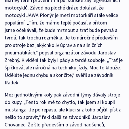
Blátivý terén prověřil tři a půl koňské síly legendárních
motocyklů. Závod na ploché dráze dokázal, že
motocykl JAWA Pionýr je mezi motorkáři stále velice
populární. „Tím, že máme teplé počasí, a přitom
jsme očekávali, že bude mrznout a trať bude pevná a
tvrdá, tak trochu rozměkla. Je to náročné především
pro stroje bez jakýchkoliv úprav a na silničních
pneumatikách,“ popsal organizátor závodu Jaroslav
Zrebný. K vidění tak byly i pády a tvrdé souboje. „Trať je
špičková, ale náročná na techniku jízdy. Moc to klouže.
Uděláte jednu chybu a skončíte,“ svěřil se závodník
Radek.
Mezi jednotlivými koly pak závodní týmy dávaly stroje
do kupy. „Tento rok mě to chytlo, tak jsem si koupil
mustanga. Je po repasu, ale kluci si z toho půjčili píst a
nešlo to spravit,“ řekl další ze závodníků Jaroslav
Chovanec. Že šlo především o závod nadšenců,