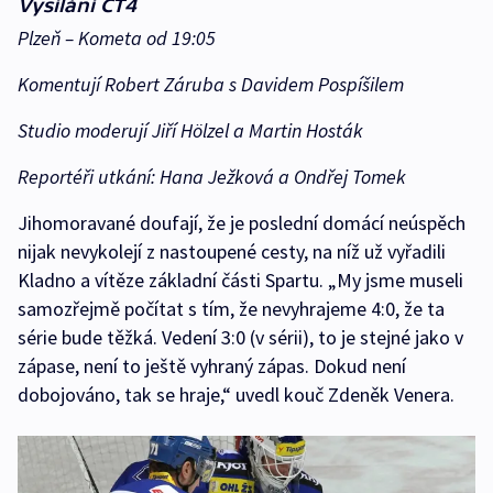
Vysílání ČT4
Plzeň – Kometa od 19:05
Komentují Robert Záruba s Davidem Pospíšilem
Studio moderují Jiří Hölzel a Martin Hosták
Reportéři utkání: Hana Ježková a Ondřej Tomek
Jihomoravané doufají, že je poslední domácí neúspěch
nijak nevykolejí z nastoupené cesty, na níž už vyřadili
Kladno a vítěze základní části Spartu. „My jsme museli
samozřejmě počítat s tím, že nevyhrajeme 4:0, že ta
série bude těžká. Vedení 3:0 (v sérii), to je stejné jako v
zápase, není to ještě vyhraný zápas. Dokud není
dobojováno, tak se hraje,“ uvedl kouč Zdeněk Venera.