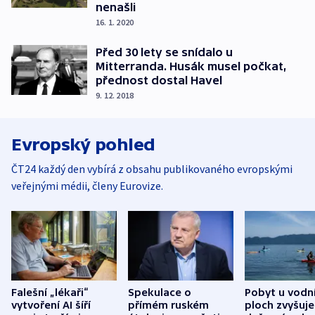
nenašli
16. 1. 2020
Před 30 lety se snídalo u
Mitterranda. Husák musel počkat,
přednost dostal Havel
9. 12. 2018
Evropský pohled
ČT24 každý den vybírá z obsahu publikovaného evropskými
veřejnými médii, členy Eurovize.
Falešní „lékaři“
Spekulace o
Pobyt u vodn
vytvoření AI šíří
přímém ruském
ploch zvyšuje