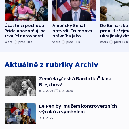
Účastníci pochodu
Americký Senát
Do Bulharska
Pride upozorňují na
potvrdil Trumpova
pronikl zřejm
trvající nerovnosti i
právníka jako
ukrajinský dr
společenskou
ministra
explodoval k
včera
před 10
h
včera
před 11
h
včera
před 12
h
atmosféru
spravedlnosti
od plynovod
Aktuálně z rubriky
Archiv
Zemřela „česká Bardotka“ Jana
Brejchová
6. 2. 2026
6. 2. 2026
Le Pen byl mužem kontroverzních
výroků a symbolem
7. 1. 2025