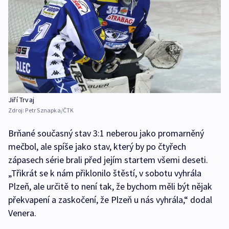
Jiří Trvaj
Zdroj:
Petr Sznapka/ČTK
Brňané současný stav 3:1 neberou jako promarněný
mečbol, ale spíše jako stav, který by po čtyřech
zápasech série brali před jejím startem všemi deseti.
„Třikrát se k nám přiklonilo štěstí, v sobotu vyhrála
Plzeň, ale určitě to není tak, že bychom měli být nějak
překvapení a zaskočení, že Plzeň u nás vyhrála,“ dodal
Venera.