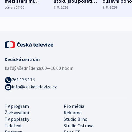
mezi staršími
útoku jsou pošetilé,
duševní poho
Poláky nebezpečné
míní estonský
ukázala
včera v 07:00
7. 8. 2026
7. 8. 2026
zdravotní rady
bezpečnostní
mezinárodní 
expert
Divácké centrum
každý všední den:
8:00—16:00 hodin
261 136 113
info@ceskatelevize.cz
TV program
Pro média
Živé vysílání
Reklama
TV poplatky
Studio Brno
Teletext
Studio Ostrava
Podcasty
Rada ČT