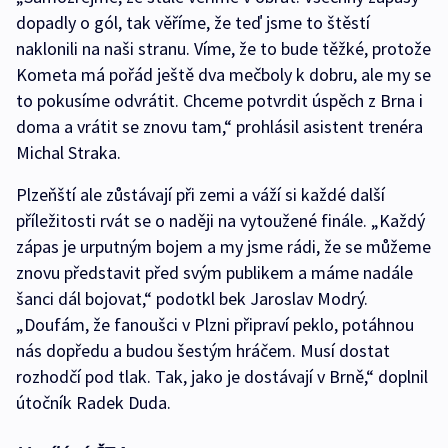
dopadly o gól, tak věříme, že teď jsme to štěstí
naklonili na naši stranu. Víme, že to bude těžké, protože
Kometa má pořád ještě dva mečboly k dobru, ale my se
to pokusíme odvrátit. Chceme potvrdit úspěch z Brna i
doma a vrátit se znovu tam,“ prohlásil asistent trenéra
Michal Straka.
Plzeňští ale zůstávají při zemi a váží si každé další
příležitosti rvát se o naději na vytoužené finále. „Každý
zápas je urputným bojem a my jsme rádi, že se můžeme
znovu představit před svým publikem a máme nadále
šanci dál bojovat,“ podotkl bek Jaroslav Modrý.
„Doufám, že fanoušci v Plzni připraví peklo, potáhnou
nás dopředu a budou šestým hráčem. Musí dostat
rozhodčí pod tlak. Tak, jako je dostávají v Brně,“ doplnil
útočník Radek Duda.