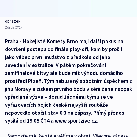
obrázek
Zdroj:
ČT24
Praha - Hokejisté Komety Brno mají další pokus na
dovršení postupu do finále play-off, kam by prošli
jako vůbec první mužstvo z předkola od jeho
zavedení v extralize. V pátém pokračování
semifinálové bitvy ale bude mít výhodu domácího
prostředí Plzeň. Tým nabuzený sobotním úspěchem z
jihu Moravy a ziskem prvního bodu v sérii žene naopak
vpřed jiná výzva – dosud žádnému týmu se ve
vyřazovacích bojích české nejvyšší soutěže
nepovedlo otočit stav 0:3 na zápasy. Přímý přenos
vysílá od 19:05 ČT4 a www.sportzive.cz.
„Samozřejmě, že stále věříme v obrat. Všechny zápasy