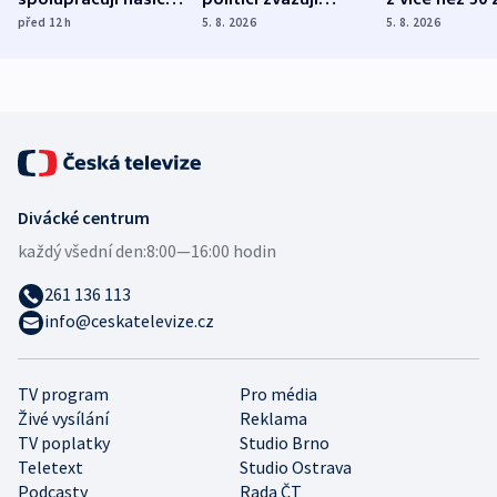
různých zemí
dohodu o
Bojovali na s
před 12
h
5. 8. 2026
5. 8. 2026
demografii
Ruska
Divácké centrum
každý všední den:
8:00—16:00 hodin
261 136 113
info@ceskatelevize.cz
TV program
Pro média
Živé vysílání
Reklama
TV poplatky
Studio Brno
Teletext
Studio Ostrava
Podcasty
Rada ČT