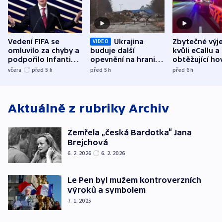
Vedení FIFA se
Ukrajina
Zbytečné výj
VIDEO
omluvilo za chyby a
buduje další
kvůli eCallu a
podpořilo Infantina.
opevnění na hranici
obtěžující ho
UEFA trvá na
s Běloruskem
zdržují záchr
včera
před 5
h
před 5
h
před 6
h
bojkotu
Aktuálně z rubriky
Archiv
Zemřela „česká Bardotka“ Jana
Brejchová
6. 2. 2026
6. 2. 2026
Le Pen byl mužem kontroverzních
výroků a symbolem
7. 1. 2025