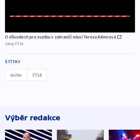
O důvodech pro svatbu v zahraničí mluví Tereza Němcová
Zdroj:
ČT24
ŠTÍTKY
Archiv
ČT24
Výběr redakce