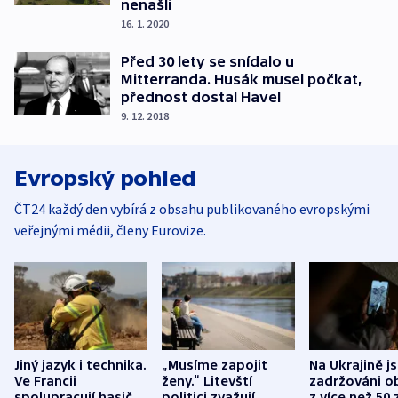
nenašli
16. 1. 2020
Před 30 lety se snídalo u
Mitterranda. Husák musel počkat,
přednost dostal Havel
9. 12. 2018
Evropský pohled
ČT24 každý den vybírá z obsahu publikovaného evropskými
veřejnými médii, členy Eurovize.
Jiný jazyk i technika.
„Musíme zapojit
Na Ukrajině j
Ve Francii
ženy.“ Litevští
zadržováni o
spolupracují hasiči z
politici zvažují
z více než 50 