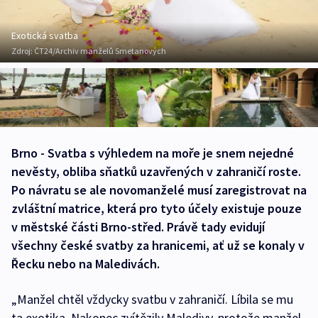
Exotická svatba
Zdroj:
ČT24/Archiv manželů Smetanových
Brno - Svatba s výhledem na moře je snem nejedné
nevěsty, obliba sňatků uzavřených v zahraničí roste.
Po návratu se ale novomanželé musí zaregistrovat na
zvláštní matrice, která pro tyto účely existuje pouze
v městské části Brno-střed. Právě tady evidují
všechny české svatby za hranicemi, ať už se konaly v
Řecku nebo na Maledivách.
„Manžel chtěl vždycky svatbu v zahraničí. Líbila se mu
ta exotika. Nakonec zvítězily Maledivy, protože manžel