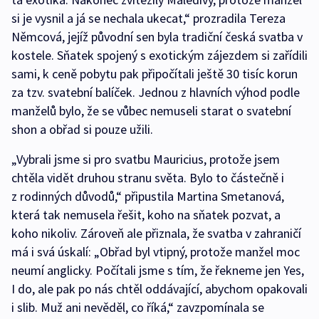
si je vysnil a já se nechala ukecat,“ prozradila Tereza
Němcová, jejíž původní sen byla tradiční česká svatba v
kostele. Sňatek spojený s exotickým zájezdem si zařídili
sami, k ceně pobytu pak připočítali ještě 30 tisíc korun
za tzv. svatební balíček. Jednou z hlavních výhod podle
manželů bylo, že se vůbec nemuseli starat o svatební
shon a obřad si pouze užili.
„Vybrali jsme si pro svatbu Mauricius, protože jsem
chtěla vidět druhou stranu světa. Bylo to částečně i
z rodinných důvodů,“ připustila Martina Smetanová,
která tak nemusela řešit, koho na sňatek pozvat, a
koho nikoliv. Zároveň ale přiznala, že svatba v zahraničí
má i svá úskalí: „Obřad byl vtipný, protože manžel moc
neumí anglicky. Počítali jsme s tím, že řekneme jen Yes,
I do, ale pak po nás chtěl oddávající, abychom opakovali
i slib. Muž ani nevěděl, co říká,“ zavzpomínala se