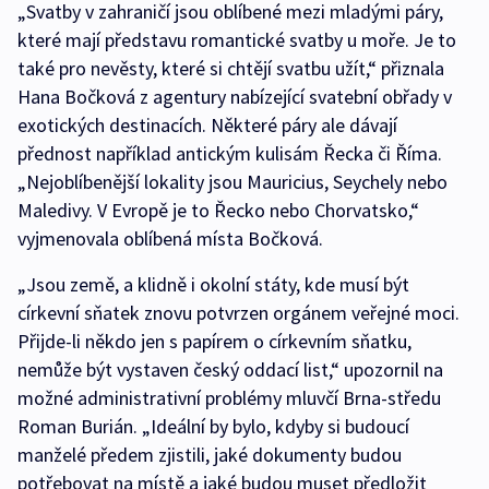
„Svatby v zahraničí jsou oblíbené mezi mladými páry,
které mají představu romantické svatby u moře. Je to
také pro nevěsty, které si chtějí svatbu užít,“ přiznala
Hana Bočková z agentury nabízející svatební obřady v
exotických destinacích. Některé páry ale dávají
přednost například antickým kulisám Řecka či Říma.
„Nejoblíbenější lokality jsou Mauricius, Seychely nebo
Maledivy. V Evropě je to Řecko nebo Chorvatsko,“
vyjmenovala oblíbená místa Bočková.
„Jsou země, a klidně i okolní státy, kde musí být
církevní sňatek znovu potvrzen orgánem veřejné moci.
Přijde-li někdo jen s papírem o církevním sňatku,
nemůže být vystaven český oddací list,“ upozornil na
možné administrativní problémy mluvčí Brna-středu
Roman Burián. „Ideální by bylo, kdyby si budoucí
manželé předem zjistili, jaké dokumenty budou
potřebovat na místě a jaké budou muset předložit