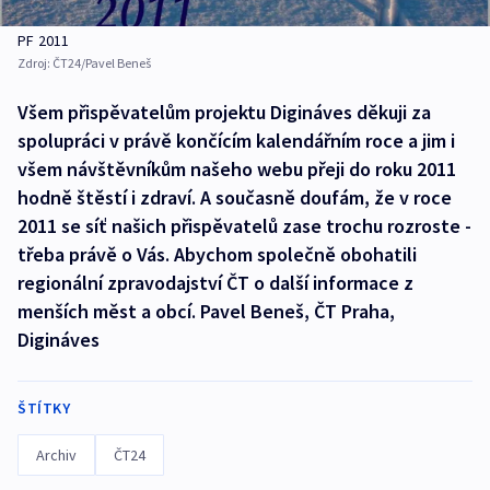
PF 2011
Zdroj:
ČT24/Pavel Beneš
Všem přispěvatelům projektu Digináves děkuji za
spolupráci v právě končícím kalendářním roce a jim i
všem návštěvníkům našeho webu přeji do roku 2011
hodně štěstí i zdraví. A současně doufám, že v roce
2011 se síť našich přispěvatelů zase trochu rozroste -
třeba právě o Vás. Abychom společně obohatili
regionální zpravodajství ČT o další informace z
menších měst a obcí. Pavel Beneš, ČT Praha,
Digináves
ŠTÍTKY
Archiv
ČT24