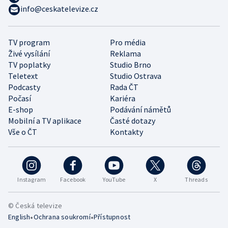
info@ceskatelevize.cz
TV program
Pro média
Živé vysílání
Reklama
TV poplatky
Studio Brno
Teletext
Studio Ostrava
Podcasty
Rada ČT
Počasí
Kariéra
E-shop
Podávání námětů
Mobilní a TV aplikace
Časté dotazy
Vše o ČT
Kontakty
Instagram
Facebook
YouTube
X
Threads
© Česká televize
•
•
English
Ochrana soukromí
Přístupnost