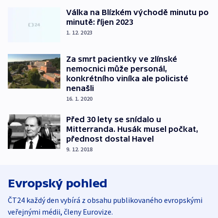
Válka na Blízkém východě minutu po
minutě: říjen 2023
1. 12. 2023
Za smrt pacientky ve zlínské
nemocnici může personál,
konkrétního viníka ale policisté
nenašli
16. 1. 2020
Před 30 lety se snídalo u
Mitterranda. Husák musel počkat,
přednost dostal Havel
9. 12. 2018
Evropský pohled
ČT24 každý den vybírá z obsahu publikovaného evropskými
veřejnými médii, členy Eurovize.