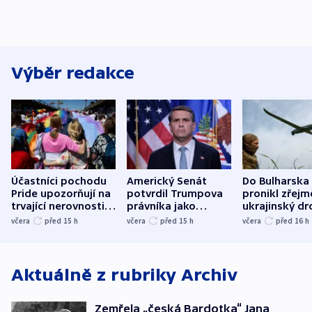
Výběr redakce
Účastníci pochodu
Americký Senát
Do Bulharska
Pride upozorňují na
potvrdil Trumpova
pronikl zřejm
trvající nerovnosti i
právníka jako
ukrajinský dr
společenskou
ministra
explodoval k
včera
před 15
h
včera
před 15
h
včera
před 16
h
atmosféru
spravedlnosti
od plynovod
Aktuálně z rubriky
Archiv
Zemřela „česká Bardotka“ Jana