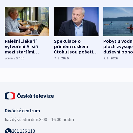
Falešní „lékaři“
Spekulace o
Pobyt u vodn
vytvoření AI šíří
přímém ruském
ploch zvyšuje
mezi staršími
útoku jsou pošetilé,
duševní poho
Poláky nebezpečné
míní estonský
ukázala
včera v 07:00
7. 8. 2026
7. 8. 2026
zdravotní rady
bezpečnostní
mezinárodní 
expert
Divácké centrum
každý všední den:
8:00—16:00 hodin
261 136 113