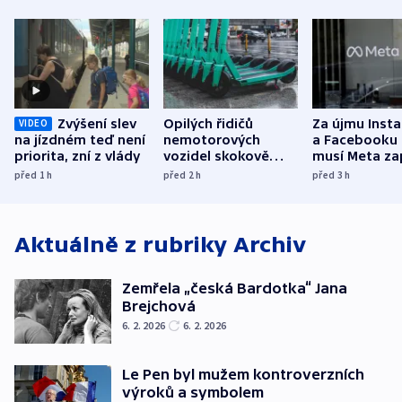
Zvýšení slev
Opilých řidičů
Za újmu Inst
VIDEO
na jízdném teď není
nemotorových
a Facebooku
priorita, zní z vlády
vozidel skokově
musí Meta zap
přibylo, nejvíc ve
půl miliardy 
před 1
h
před 2
h
před 3
h
středních Čechách
Aktuálně z rubriky
Archiv
Zemřela „česká Bardotka“ Jana
Brejchová
6. 2. 2026
6. 2. 2026
Le Pen byl mužem kontroverzních
výroků a symbolem