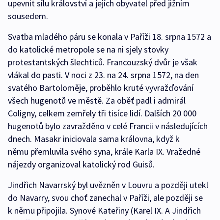
upevnit sílu království a jejích obyvatel před jižním
sousedem.
Svatba mladého páru se konala v Paříži 18. srpna 1572 a
do katolické metropole se na ni sjely stovky
protestantských šlechticů. Francouzský dvůr je však
vlákal do pasti. V noci z 23. na 24. srpna 1572, na den
svatého Bartoloměje, proběhlo kruté vyvražďování
všech hugenotů ve městě. Za oběť padl i admirál
Coligny, celkem zemřely tři tisíce lidí. Dalších 20 000
hugenotů bylo zavražděno v celé Francii v následujících
dnech. Masakr iniciovala sama královna, když k
němu přemluvila svého syna, krále Karla IX. Vražedné
nájezdy organizoval katolický rod Guisů.
Jindřich Navarrský byl uvězněn v Louvru a později utekl
do Navarry, svou choť zanechal v Paříži, ale později se
k němu připojila. Synové Kateřiny (Karel IX. A Jindřich