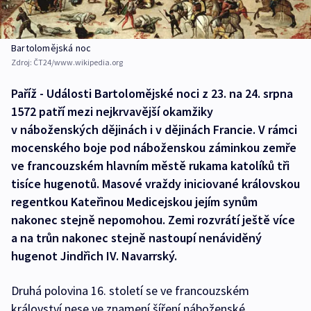
Bartolomějská noc
Zdroj:
ČT24/www.wikipedia.org
Paříž - Události Bartolomějské noci z 23. na 24. srpna
1572 patří mezi nejkrvavější okamžiky
v náboženských dějinách i v dějinách Francie. V rámci
mocenského boje pod náboženskou záminkou zemře
ve francouzském hlavním městě rukama katolíků tři
tisíce hugenotů. Masové vraždy iniciované královskou
regentkou Kateřinou Medicejskou jejím synům
nakonec stejně nepomohou. Zemi rozvrátí ještě více
a na trůn nakonec stejně nastoupí nenáviděný
hugenot Jindřich IV. Navarrský.
Druhá polovina 16. století se ve francouzském
království nese ve znamení šíření náboženské