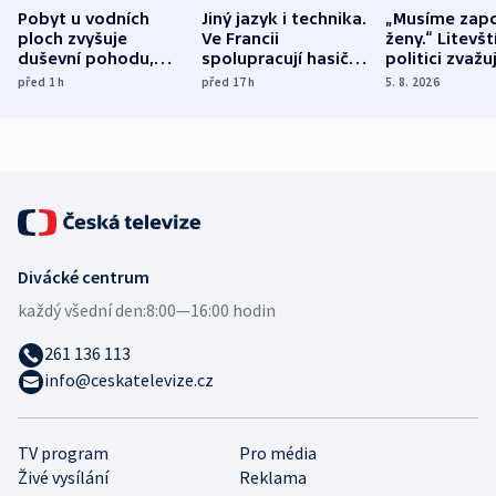
Pobyt u vodních
Jiný jazyk i technika.
„Musíme zapo
ploch zvyšuje
Ve Francii
ženy.“ Litevšt
duševní pohodu,
spolupracují hasiči z
politici zvažuj
ukázala
různých zemí
dohodu o
před 1
h
před 17
h
5. 8. 2026
mezinárodní studie
demografii
Divácké centrum
každý všední den:
8:00—16:00 hodin
261 136 113
info@ceskatelevize.cz
TV program
Pro média
Živé vysílání
Reklama