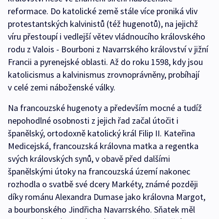
reformace. Do katolické země stále více proniká vliv
protestantských kalvinistů (též hugenotů), na jejichž
víru přestoupí i vedlejší větev vládnoucího královského
rodu z Valois - Bourboni z Navarrského království v jižní
Francii a pyrenejské oblasti. Až do roku 1598, kdy jsou
katolicismus a kalvinismus zrovnoprávněny, probíhají
v celé zemi náboženské války.
Na francouzské hugenoty a především mocné a tudíž
nepohodlné osobnosti z jejich řad začal útočit i
španělský, ortodoxně katolický král Filip II. Kateřina
Medicejská, francouzská královna matka a regentka
svých královských synů, v obavě před dalšími
španělskými útoky na francouzská území nakonec
rozhodla o svatbě své dcery Markéty, známé později
díky románu Alexandra Dumase jako královna Margot,
a bourbonského Jindřicha Navarrského. Sňatek měl