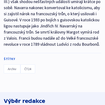
III.) však shodou nešťastných událostí umírají krátce po
sobě. Navarra nakonec konvertoval ke katolicismu, aby
si zajistil nárok na francouzský trůn, o který usilovali i
Guisové. V roce 1593 po bojích s guisovskou katolickou
ligou nastupuje jako Jindřich IV. Navarrský na
francouzský trůn. Se smrtí královny Margot vymírá rod
z Valois. Francii budou nadále až do Velké francouzské
revoluce v roce 1789 vládnout Ludvíci z rodu Bourbonů.
ŠTÍTKY
Archiv
ČT24
Výběr redakce