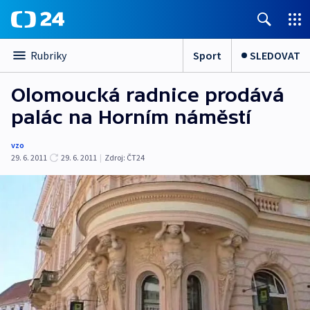
Sport
SLEDOVAT
Rubriky
Olomoucká radnice prodává
palác na Horním náměstí
vzo
29. 6. 2011
29. 6. 2011
|
Zdroj:
ČT24