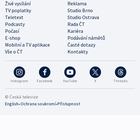
Živé vysílání
Reklama
TV poplatky
Studio Brno
Teletext
Studio Ostrava
Podcasty
Rada ČT
Počasí
Kariéra
E-shop
Podávání námětů
Mobilní a TV aplikace
Časté dotazy
Vše o ČT
Kontakty
Instagram
Facebook
YouTube
X
Threads
© Česká televize
•
•
English
Ochrana soukromí
Přístupnost