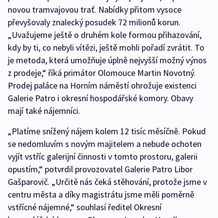
novou tramvajovou trať. Nabídky přitom vysoce
převyšovaly znalecký posudek 72 milionů korun.
„Uvažujeme ještě o druhém kole formou přihazování,
kdy by ti, co nebyli vítězi, ještě mohli pořadí zvrátit. To
je metoda, která umožňuje úplně nejvyšší možný výnos
z prodeje,“ říká primátor Olomouce Martin Novotný.
Prodej paláce na Horním náměstí ohrožuje existenci
Galerie Patro i okresní hospodářské komory. Obavy
mají také nájemníci.
„Platíme snížený nájem kolem 12 tisíc měsíčně. Pokud
se nedomluvím s novým majitelem a nebude ochoten
vyjít vstříc galerijní činnosti v tomto prostoru, galerii
opustím,“ potvrdil provozovatel Galerie Patro Libor
Gašparovič. „Určitě nás čeká stěhování, protože jsme v
centru města a díky magistrátu jsme měli poměrně
vstřícné nájemné,“ souhlasí ředitel Okresní