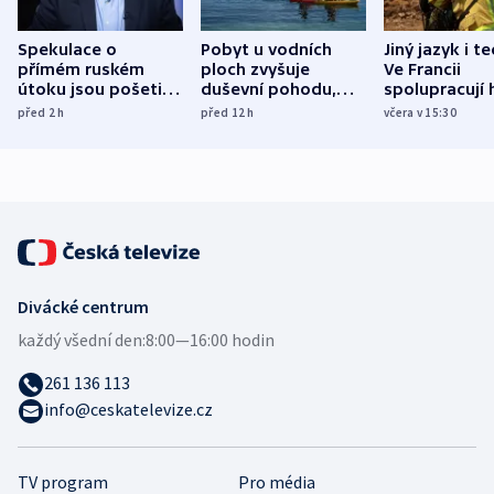
Spekulace o
Pobyt u vodních
Jiný jazyk i t
přímém ruském
ploch zvyšuje
Ve Francii
útoku jsou pošetilé,
duševní pohodu,
spolupracují h
míní estonský
ukázala
různých zemí
před 2
h
před 12
h
včera v 15:30
bezpečnostní
mezinárodní studie
expert
Divácké centrum
každý všední den:
8:00—16:00 hodin
261 136 113
info@ceskatelevize.cz
TV program
Pro média