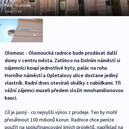
Palác na prodej
Zdroj:
ČT24
Olomouc - Olomoucká radnice bude prodávat další
domy v centru města. Zatímco na Dolním náměstí si
nájemníci koupí jednotlivé byty, palác na rohu
Horního náměstí a Opletalovy ulice dostane jediný
vlastník. Radní dnes otevírali obálky s nabídkami. Tři
vážní zájemci museli předem složit mnohamilionovou
kauci.
Cíl je jasný - co nejvyšší výnos z prodeje. Ten by mohl
přesáhnout 100 milionů korun. Radnice chce peníze
použít na spolufinancování jiných projektů, například na