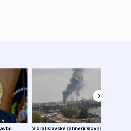
tavbu
V bratislavské rafinerii Slovnaft
Ukra