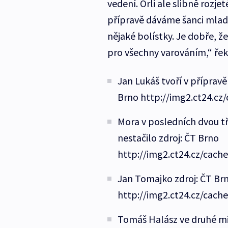
vedení. Orli ale slibně rozjet
přípravě dáváme šanci mladý
nějaké bolístky. Je dobře, ž
pro všechny varováním,“ ře
Jan Lukáš tvoří v přípra
Brno http://img2.ct24.cz
Mora v posledních dvou tře
nestačilo zdroj: ČT Brno
http://img2.ct24.cz/cach
Jan Tomajko zdroj: ČT Br
http://img2.ct24.cz/cach
Tomáš Halász ve druhé mi