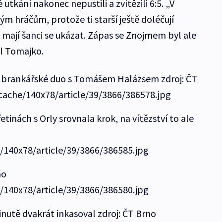
é utkání nakonec nepustili a zvítězili 6:5. „V
m hráčům, protože ti starší ještě doléčují
e mají šanci se ukázat. Zápas se Znojmem byl ale
kl Tomajko.
vě brankářské duo s Tomášem Halázsem zdroj: ČT
/cache/140x78/article/39/3866/386578.jpg
tinách s Orly srovnala krok, na vítězství to ale
e/140x78/article/39/3866/386585.jpg
no
e/140x78/article/39/3866/386580.jpg
nutě dvakrát inkasoval zdroj: ČT Brno