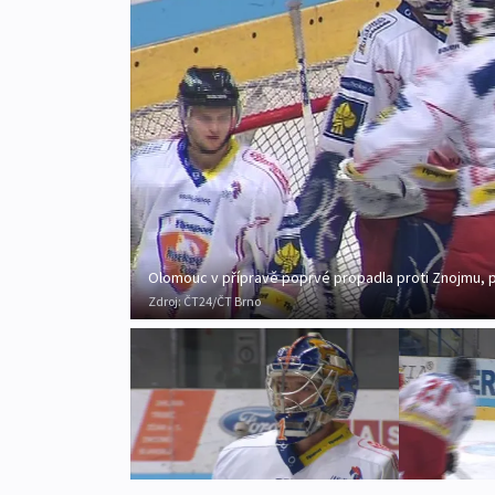
Olomouc v přípravě poprvé propadla proti Znojmu, p
Zdroj:
ČT24/ČT Brno