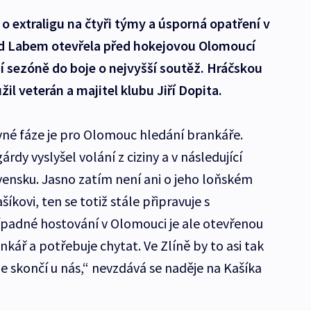
o extraligu na čtyři týmy a úsporná opatření v
d Labem otevřela před hokejovou Olomoucí
 sezóně do boje o nejvyšší soutěž. Hráčskou
užil veterán a majitel klubu Jiří Dopita.
é fáze je pro Olomouc hledání brankáře.
dy vyslyšel volání z ciziny a v následující
ensku. Jasno zatím není ani o jeho loňském
íkovi, ten se totiž stále připravuje s
padné hostování v Olomouci je ale otevřenou
nkář a potřebuje chytat. Ve Zlíně by to asi tak
e skončí u nás,“ nevzdává se naděje na Kašíka