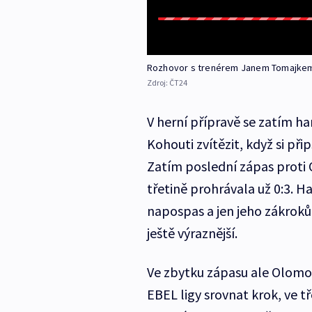
Rozhovor s trenérem Janem Tomajke
Zdroj:
ČT24
V herní přípravě se zatím h
Kohouti zvítězit, když si při
Zatím poslední zápas proti 
třetině prohrávala už 0:3. H
napospas a jen jeho zákrokům
ještě výraznější.
Ve zbytku zápasu ale Olomo
EBEL ligy srovnat krok, ve t