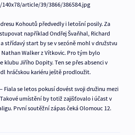
e/140x78/article/39/3866/386584.jpg
dresu Kohoutů předvedly i letošní posily. Za
tupovat například Ondřej Švaňhal, Richard
 střídavý start by se v sezóně mohl v družstvu
n Nathan Walker z Vítkovic. Pro tým bylo
e klubu Jiřího Dopity. Ten se přes absenci v
l hráčskou kariéru ještě prodloužit.
Fiala se letos pokusí dovést svoji družinu mezi
 Takové umístění by totiž zajišťovalo i účast v
aligu. První soutěžní zápas čeká Olomouc 12.