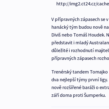
http://img2.ct24.cz/cach
V přípravných zápasech se v 
hanácký tým budou nově nas
Diviš nebo Tomáš Houdek. Na
představit i mladý Australa
důležité i rozhodnutí majitel
přípravných zápasech rozhod
Trenérský tandem Tomajko – 
dva nejlepší týmy první ligy.
nově rozšířené baráži o extr
září doma proti Šumperku.