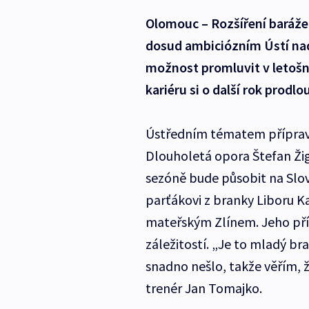
Olomouc – Rozšíření baráže 
dosud ambiciózním Ústí na
možnost promluvit v letošní
kariéru si o další rok prodlo
Ústředním tématem přípravn
Dlouholetá opora Štefan Žigár
sezóně bude působit na Slov
parťákovi z branky Liboru Kaš
mateřským Zlínem. Jeho pří
záležitostí. „Je to mladý bra
snadno nešlo, takže věřím, ž
trenér Jan Tomajko.