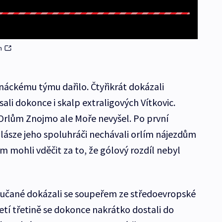
m
anáckému týmu dařilo. Čtyřikrát dokázali
psali dokonce i skalp extraligových Vítkovic.
Orlům Znojmo ale Moře nevyšel. Po první
alásze jeho spoluhráči nechávali orlím nájezdům
 mohli vděčit za to, že gólový rozdíl nebyl
učané dokázali se soupeřem ze středoevropské
řetí třetině se dokonce nakrátko dostali do