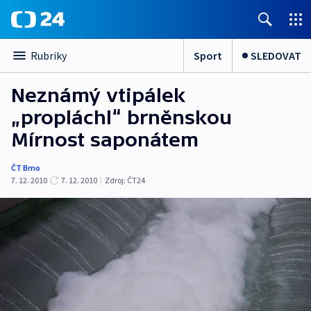
Sport
SLEDOVAT
Rubriky
Neznámý vtipálek
„propláchl“ brněnskou
Mírnost saponátem
ČT Brno
7. 12. 2010
7. 12. 2010
|
Zdroj:
ČT24