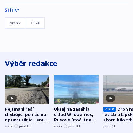
ŠTÍTKY
Archiv
ČT24
Výběr redakce
Hejtmani řeší
Ukrajina zasáhla
Dron n
VIDEO
chybějící peníze na
sklad Wildberries,
letišti u Lips
opravu silnic. Jsou
Rusové útočili na
skoro kilo trh
nenárokové, namítá
trh, hasiče či
indicie ukazuj
včera
před 8
h
včera
před 8
h
před 8
h
ministerstvo
stadion
Rusko