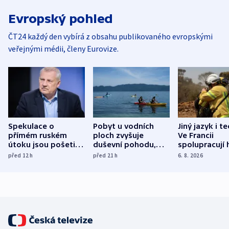
Evropský pohled
ČT24 každý den vybírá z obsahu publikovaného evropskými
veřejnými médii, členy Eurovize.
Spekulace o
Pobyt u vodních
Jiný jazyk i t
přímém ruském
ploch zvyšuje
Ve Francii
útoku jsou pošetilé,
duševní pohodu,
spolupracují h
míní estonský
ukázala
různých zemí
před 12
h
před 21
h
6. 8. 2026
bezpečnostní
mezinárodní studie
expert