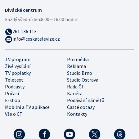
Divácké centrum
každý všední den:
8:00—16:00 hodin
261 136 113
info@ceskatelevize.cz
TV program
Pro média
Živé vysílání
Reklama
TV poplatky
Studio Brno
Teletext
Studio Ostrava
Podcasty
Rada ČT
Počasí
Kariéra
E-shop
Podávání námětů
Mobilní a TV aplikace
Časté dotazy
Vše o ČT
Kontakty