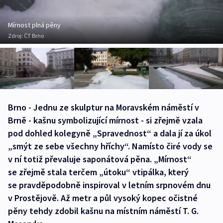
Mírnost plná pěny
Zdroj:
ČT Brno
Brno - Jednu ze skulptur na Moravském náměstí v
Brně - kašnu symbolizující mírnost - si zřejmě vzala
pod dohled kolegyně „Spravednost“ a dala jí za úkol
„smýt ze sebe všechny hříchy“. Namísto čiré vody se
v ní totiž převaluje saponátová pěna. „Mírnost“
se zřejmě stala terčem „útoku“ vtipálka, který
se pravděpodobně inspiroval v letním srpnovém dnu
v Prostějově. Až metr a půl vysoký kopec očistné
pěny tehdy zdobil kašnu na místním náměstí T. G.