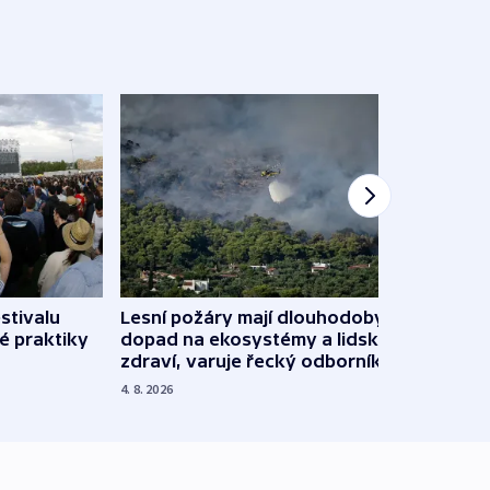
stivalu
Lesní požáry mají dlouhodobý
Ukraj
é praktiky
dopad na ekosystémy a lidské
Franc
zdraví, varuje řecký odborník
požá
4. 8. 2026
3. 8. 20