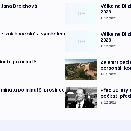
 Jana Brejchová
Válka na Blí
2023
1. 12. 2023
verzních výroků a symbolem
Válka na Blí
2023
1. 12. 2023
inutu po minutě
Za smrt paci
personál, kon
16. 1. 2020
 minutu po minutě: prosinec
Před 30 lety
počkat, před
9. 12. 2018