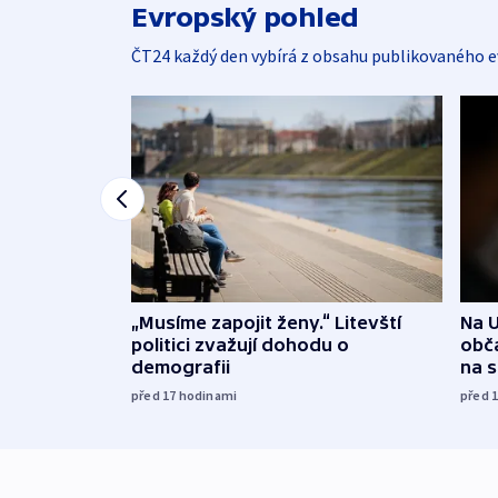
Evropský pohled
ČT24 každý den vybírá z obsahu publikovaného e
„Musíme zapojit ženy.“ Litevští
Na U
politici zvažují dohodu o
obča
demografii
na 
před 17
hodinami
před 