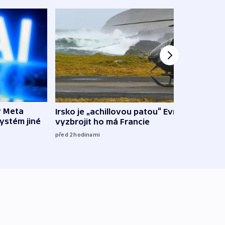
y Meta
Irsko je „achillovou patou“ Evropy,
VIDEO
systém jiné
vyzbrojit ho má Francie
pravi
před 2
hodinami
před 3