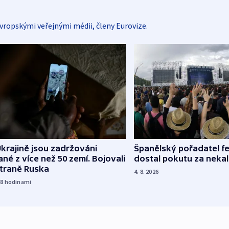
vropskými veřejnými médii, členy Eurovize.
Španělský pořadatel fe
krajině jsou zadržováni
dostal pokutu za nekal
né z více než 50 zemí. Bojovali
straně Ruska
4. 8. 2026
18
hodinami