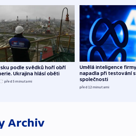
Umělá inteligence firm
sku podle svědků hoří obří
napadla při testování 
nerie. Ukrajina hlásí oběti
společnosti
před 5
minutami
před 12
minutami
ky
Archiv