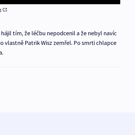
g
 hájil tím, že léčbu nepodcenil a že nebyl navíc
o vlastně Patrik Wisz zemřel. Po smrti chlapce
a.