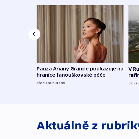
Pauza Ariany Grande poukazuje na
V Ru
hranice fanouškovské péče
rafi
před 4
minutami
08:52
Aktuálně z rubri