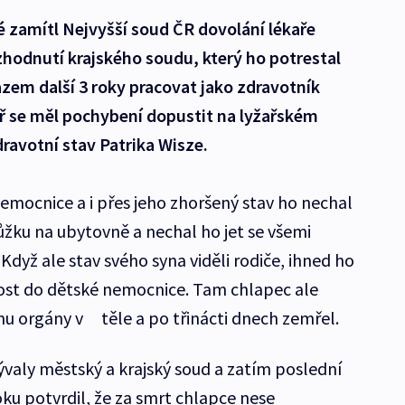
 zamítl Nejvyšší soud ČR dovolání lékaře
ozhodnutí krajského soudu, který ho potrestal
zem další 3 roky pracovat jako zdravotník
ař se měl pochybení dopustit na lyžařském
ravotní stav Patrika Wisze.
emocnice a i přes jeho zhoršený stav ho nechal
žku na ubytovně a nechal ho jet se všemi
yž ale stav svého syna viděli rodiče, ihned ho
ost do dětské nemocnice. Tam chlapec ale
 mu orgány v těle a po třinácti dnech zemřel.
valy městský a krajský soud a zatím poslední
ku potvrdil, že za smrt chlapce nese