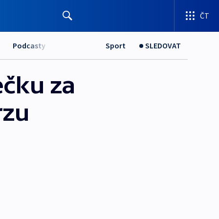
ČT
Podcasty
Sport
SLEDOVAT
ečku za
rzu