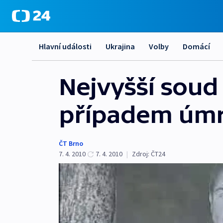
Hlavní události
Ukrajina
Volby
Domácí
Nejvyšší soud 
případem úmr
ČT Brno
7. 4. 2010
7. 4. 2010
|
Zdroj:
ČT24