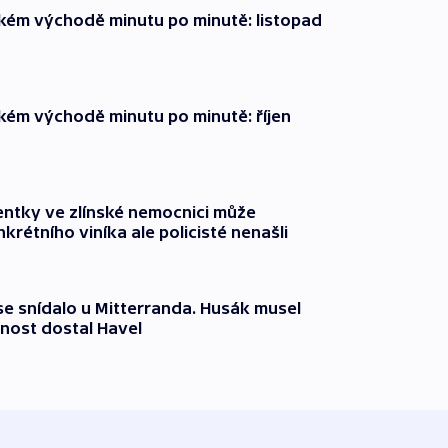
zkém východě minutu po minutě: listopad
zkém východě minutu po minutě: říjen
entky ve zlínské nemocnici může
krétního viníka ale policisté nenašli
 se snídalo u Mitterranda. Husák musel
nost dostal Havel