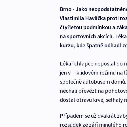
Brno - Jako neopodstatněné
Vlastimila Havlíčka proti r
čtyřletou podmínkou a záka
na sportovních akcích. Lék
kurzu, kde špatně odhadl zd
Lékař chlapce neposlal do n
jen v klidovém režimu na lů
společně autobusem domů. Kd
nechali převézt na pohotov
dostal otravu krve, selhaly
Případem se už dvakrát zabý
rozsudek ze září minulého ro