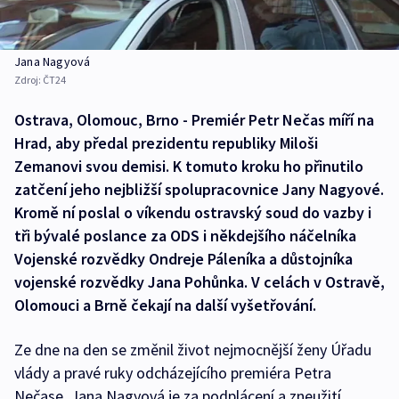
Jana Nagyová
Zdroj:
ČT24
Ostrava, Olomouc, Brno - Premiér Petr Nečas míří na
Hrad, aby předal prezidentu republiky Miloši
Zemanovi svou demisi. K tomuto kroku ho přinutilo
zatčení jeho nejbližší spolupracovnice Jany Nagyové.
Kromě ní poslal o víkendu ostravský soud do vazby i
tři bývalé poslance za ODS i někdejšího náčelníka
Vojenské rozvědky Ondreje Páleníka a důstojníka
vojenské rozvědky Jana Pohůnka. V celách v Ostravě,
Olomouci a Brně čekají na další vyšetřování.
Ze dne na den se změnil život nejmocnější ženy Úřadu
vlády a pravé ruky odcházejícího premiéra Petra
Nečase. Jana Nagyová je za podplácení a zneužití