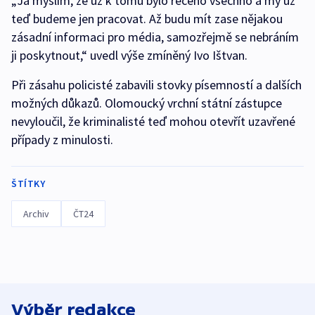
„Já myslím, že už k tomu bylo řečeno všechno a my už
teď budeme jen pracovat. Až budu mít zase nějakou
zásadní informaci pro média, samozřejmě se nebráním
ji poskytnout,“ uvedl výše zmíněný Ivo Ištvan.
Při zásahu policisté zabavili stovky písemností a dalších
možných důkazů. Olomoucký vrchní státní zástupce
nevyloučil, že kriminalisté teď mohou otevřít uzavřené
případy z minulosti.
ŠTÍTKY
Archiv
ČT24
Výběr redakce