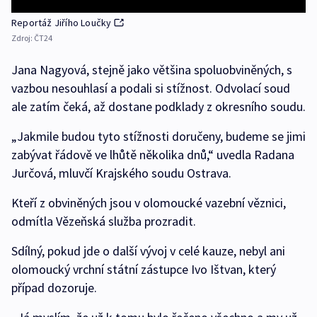
Reportáž Jiřího Loučky
Zdroj:
ČT24
Jana Nagyová, stejně jako většina spoluobviněných, s
vazbou nesouhlasí a podali si stížnost. Odvolací soud
ale zatím čeká, až dostane podklady z okresního soudu.
„Jakmile budou tyto stížnosti doručeny, budeme se jimi
zabývat řádově ve lhůtě několika dnů,“ uvedla Radana
Jurčová, mluvčí Krajského soudu Ostrava.
Kteří z obviněných jsou v olomoucké vazební věznici,
odmítla Vězeňská služba prozradit.
Sdílný, pokud jde o další vývoj v celé kauze, nebyl ani
olomoucký vrchní státní zástupce Ivo Ištvan, který
případ dozoruje.