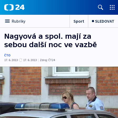
Sport
SLEDOVAT
Rubriky
Nagyová a spol. mají za
sebou další noc ve vazbě
ČTO
17. 6. 2013
17. 6. 2013
|
Zdroj:
ČT24