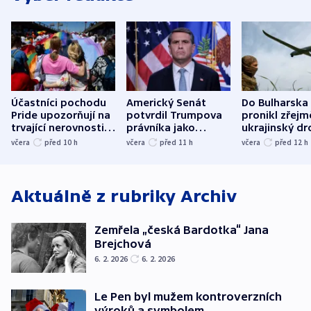
Účastníci pochodu
Americký Senát
Do Bulharska
Pride upozorňují na
potvrdil Trumpova
pronikl zřejm
trvající nerovnosti i
právníka jako
ukrajinský dr
společenskou
ministra
explodoval k
včera
před 10
h
včera
před 11
h
včera
před 12
h
atmosféru
spravedlnosti
od plynovod
Aktuálně z rubriky
Archiv
Zemřela „česká Bardotka“ Jana
Brejchová
6. 2. 2026
6. 2. 2026
Le Pen byl mužem kontroverzních
výroků a symbolem