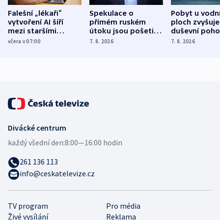
Falešní „lékaři“
Spekulace o
Pobyt u vodn
vytvoření AI šíří
přímém ruském
ploch zvyšuje
mezi staršími
útoku jsou pošetilé,
duševní poho
Poláky nebezpečné
míní estonský
ukázala
včera v 07:00
7. 8. 2026
7. 8. 2026
zdravotní rady
bezpečnostní
mezinárodní 
expert
Divácké centrum
každý všední den:
8:00—16:00 hodin
261 136 113
info@ceskatelevize.cz
TV program
Pro média
Živé vysílání
Reklama