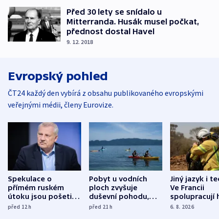
Před 30 lety se snídalo u
Mitterranda. Husák musel počkat,
přednost dostal Havel
9. 12. 2018
Evropský pohled
ČT24 každý den vybírá z obsahu publikovaného evropskými
veřejnými médii, členy Eurovize.
Spekulace o
Pobyt u vodních
Jiný jazyk i t
přímém ruském
ploch zvyšuje
Ve Francii
útoku jsou pošetilé,
duševní pohodu,
spolupracují h
míní estonský
ukázala
různých zemí
před 12
h
před 21
h
6. 8. 2026
bezpečnostní
mezinárodní studie