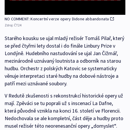
NO COMMENT: Koncertní verze opery Didone abbandonata
Zdroj:
ČT24
Starého kousku se ujal mladý režisér Tomáš Pilař, který
se před čtyřmi lety dostal i do finále Linbury Prize v
Londýně. Hudebního nastudování se ujal Jan Čižmář,
mezinárodně uznávaný loutnista a odborník na starou
hudbu. Orchestr z polských Katovic se systematicky
věnuje interpretaci staré hudby na dobové nástroje a
patří mezi uznávané soubory.
V Redutě zkušenosti s rekonstrukcí historické opery už
mají. Zpěváci se tu poprali už s inscenací La Dafne,
která původně vznikla na konci 16. století ve Florencii.
Nedochovala se ale kompletní, část děje a hudby proto
musel režisér této neorenesanční opery „domyslet“.