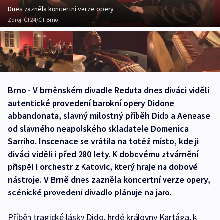
Dnes zazněla koncertní verze opery
Zdroj:
ČT24/ČT Brno
Brno - V brněnském divadle Reduta dnes diváci viděli
autentické provedení barokní opery Didone
abbandonata, slavný milostný příběh Dido a Aenease
od slavného neapolského skladatele Domenica
Sarriho. Inscenace se vrátila na totéž místo, kde ji
diváci viděli i před 280 lety. K dobovému ztvárnění
přispěl i orchestr z Katovic, který hraje na dobové
nástroje. V Brně dnes zazněla koncertní verze opery,
scénické provedení divadlo plánuje na jaro.
Příběh tragické lásky Dido, hrdé královny Kartága, k