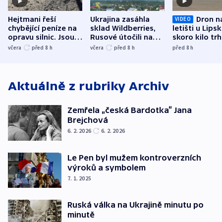
Hejtmani řeší
Ukrajina zasáhla
Dron n
VIDEO
chybějící peníze na
sklad Wildberries,
letišti u Lips
opravu silnic. Jsou
Rusové útočili na
skoro kilo trh
nenárokové, namítá
trh, hasiče či
indicie ukazuj
včera
před 8
h
včera
před 8
h
před 8
h
ministerstvo
stadion
Rusko
Aktuálně z rubriky
Archiv
Zemřela „česká Bardotka“ Jana
Brejchová
6. 2. 2026
6. 2. 2026
Le Pen byl mužem kontroverzních
výroků a symbolem
7. 1. 2025
Ruská válka na Ukrajině minutu po
minutě