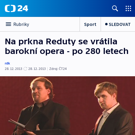
Sport
SLEDOVAT
Rubriky
Na prkna Reduty se vrátila
barokní opera - po 280 letech
rdk
28. 12. 2013
28. 12. 2013
|
Zdroj:
ČT24