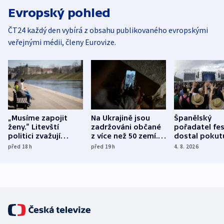
Evropský pohled
ČT24 každý den vybírá z obsahu publikovaného evropskými
veřejnými médii, členy Eurovize.
„Musíme zapojit
Na Ukrajině jsou
Španělský
ženy.“ Litevští
zadržováni občané
pořadatel fes
politici zvažují
z více než 50 zemí.
dostal pokut
dohodu o
Bojovali na straně
nekalé prakti
před 18
h
před 19
h
4. 8. 2026
demografii
Ruska