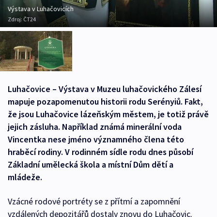
Výstava v Luhačovicích
Zdroj:
ČT24
Luhačovice – Výstava v Muzeu luhačovického Zálesí
mapuje pozapomenutou historii rodu Serényiů. Fakt,
že jsou Luhačovice lázeňským městem, je totiž právě
jejich zásluha. Například známá minerální voda
Vincentka nese jméno významného člena této
hraběcí rodiny. V rodinném sídle rodu dnes působí
Základní umělecká škola a místní Dům dětí a
mládeže.
Vzácné rodové portréty se z přítmí a zapomnění
vzdálených depozitářů dostaly znovu do Luhačovic.