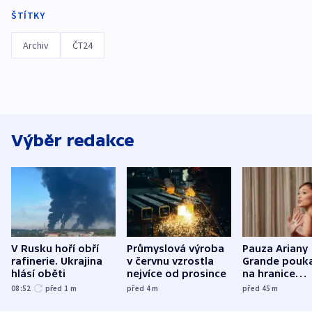
ŠTÍTKY
Archiv
ČT24
Výběr redakce
V Rusku hoří obří
Průmyslová výroba
Pauza Ariany
rafinerie. Ukrajina
v červnu vzrostla
Grande pouk
hlásí oběti
nejvíce od prosince
na hranice
fanouškovsk
08:52
před 1
m
před 4
m
před 45
m
zájmu