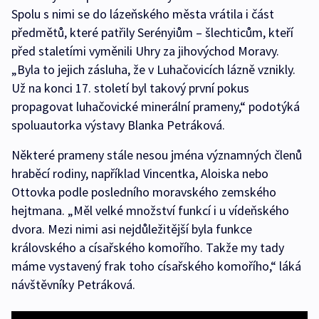
Spolu s nimi se do lázeňského města vrátila i část
předmětů, které patřily Serényiům – šlechticům, kteří
před staletími vyměnili Uhry za jihovýchod Moravy.
„Byla to jejich zásluha, že v Luhačovicích lázně vznikly.
Už na konci 17. století byl takový první pokus
propagovat luhačovické minerální prameny,“ podotýká
spoluautorka výstavy Blanka Petráková.
Některé prameny stále nesou jména významných členů
hraběcí rodiny, například Vincentka, Aloiska nebo
Ottovka podle posledního moravského zemského
hejtmana. „Měl velké množství funkcí i u vídeňského
dvora. Mezi nimi asi nejdůležitější byla funkce
královského a císařského komořího. Takže my tady
máme vystavený frak toho císařského komořího,“ láká
návštěvníky Petráková.