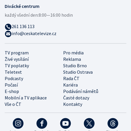
Divácké centrum
každý všední den:
8:00—16:00 hodin
261 136 113
info@ceskatelevize.cz
TV program
Pro média
Živé vysílání
Reklama
TV poplatky
Studio Brno
Teletext
Studio Ostrava
Podcasty
Rada ČT
Počasí
Kariéra
E-shop
Podávání námětů
Mobilní a TV aplikace
Časté dotazy
Vše o ČT
Kontakty