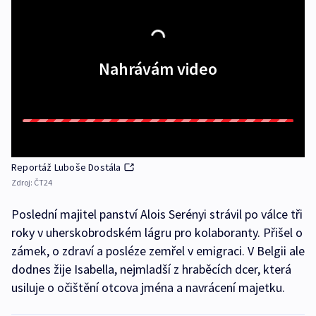
Nahrávám video
Reportáž Luboše Dostála
Zdroj:
ČT24
Poslední majitel panství Alois Serényi strávil po válce tři
roky v uherskobrodském lágru pro kolaboranty. Přišel o
zámek, o zdraví a posléze zemřel v emigraci. V Belgii ale
dodnes žije Isabella, nejmladší z hraběcích dcer, která
usiluje o očištění otcova jména a navrácení majetku.