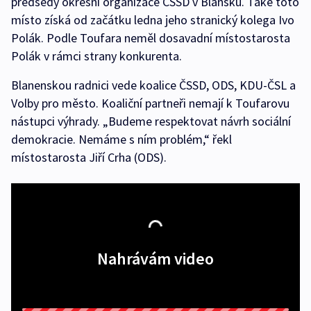
předsedy okresní organizace ČSSD v Blansku. Také toto
místo získá od začátku ledna jeho stranický kolega Ivo
Polák. Podle Toufara neměl dosavadní místostarosta
Polák v rámci strany konkurenta.
Blanenskou radnici vede koalice ČSSD, ODS, KDU-ČSL a
Volby pro město. Koaliční partneři nemají k Toufarovu
nástupci výhrady. „Budeme respektovat návrh sociální
demokracie. Nemáme s ním problém,“ řekl
místostarosta Jiří Crha (ODS).
Nahrávám video