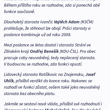
Během příštího roku se rozhodne, zda si ponechá obě
funkce současně.
Dlouholetý starosta Ivančic
Vojtěch Adam
(KSČM)
prohlašuje, že stihnout lze obojí. Práci starosty a
poslance kombinuje už od roku 2008.
Mezi poslance se letos dostal i starosta Strání ve
Zlínském kraji
Ondřej Benešík
(KDU-ČSL). Pro obec
pracuje coby neuvolněný, tedy neplacený starosta.
V budoucnu se rozhodne, zda funkci opustí.
Lidovecký starosta Ratíškovic na Znojemsku,
Josef
Uhlík
, přislíbil verdikt do konce roku. Nakonec se
rozhodl ve funkci zůstat, ovšem také jako neuvolněný
starosta bez obecního platu.
Jakmile se sestaví nová vláda, přislíbil své rozhodnutí i