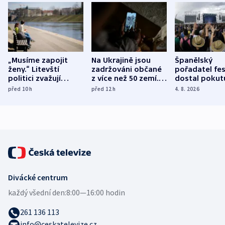
„Musíme zapojit
Na Ukrajině jsou
Španělský
ženy.“ Litevští
zadržováni občané
pořadatel fes
politici zvažují
z více než 50 zemí.
dostal pokut
dohodu o
Bojovali na straně
nekalé prakti
před 10
h
před 12
h
4. 8. 2026
demografii
Ruska
Divácké centrum
každý všední den:
8:00—16:00 hodin
261 136 113
info@ceskatelevize.cz