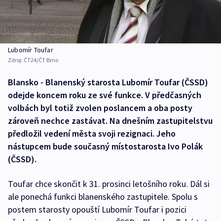
Lubomír Toufar
Zdroj:
ČT24/ČT Brno
Blansko - Blanenský starosta Lubomír Toufar (ČSSD)
odejde koncem roku ze své funkce. V předčasných
volbách byl totiž zvolen poslancem a oba posty
zároveň nechce zastávat. Na dnešním zastupitelstvu
předložil vedení města svoji rezignaci. Jeho
nástupcem bude současný místostarosta Ivo Polák
(ČSSD).
Toufar chce skončit k 31. prosinci letošního roku. Dál si
ale ponechá funkci blanenského zastupitele. Spolu s
postem starosty opouští Lubomír Toufar i pozici