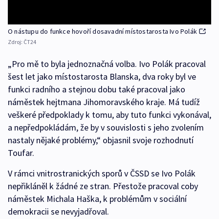
O nástupu do funkce hovoří dosavadní místostarosta Ivo Polák
Zdroj:
ČT24
„Pro mě to byla jednoznačná volba. Ivo Polák pracoval
šest let jako místostarosta Blanska, dva roky byl ve
funkci radního a stejnou dobu také pracoval jako
náměstek hejtmana Jihomoravského kraje. Má tudíž
veškeré předpoklady k tomu, aby tuto funkci vykonával,
a nepředpokládám, že by v souvislosti s jeho zvolením
nastaly nějaké problémy,“ objasnil svoje rozhodnutí
Toufar.
V rámci vnitrostranických sporů v ČSSD se Ivo Polák
nepřikláněl k žádné ze stran. Přestože pracoval coby
náměstek Michala Haška, k problémům v sociální
demokracii se nevyjadřoval.