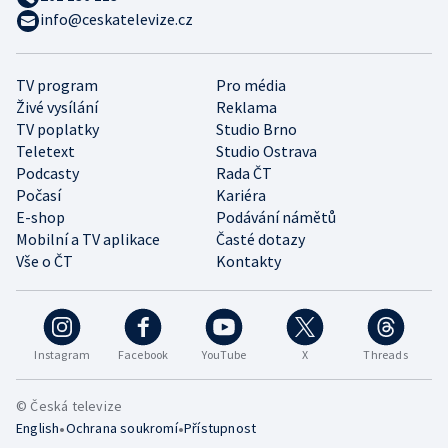
info@ceskatelevize.cz
TV program
Pro média
Živé vysílání
Reklama
TV poplatky
Studio Brno
Teletext
Studio Ostrava
Podcasty
Rada ČT
Počasí
Kariéra
E-shop
Podávání námětů
Mobilní a TV aplikace
Časté dotazy
Vše o ČT
Kontakty
Instagram
Facebook
YouTube
X
Threads
© Česká televize
•
•
English
Ochrana soukromí
Přístupnost