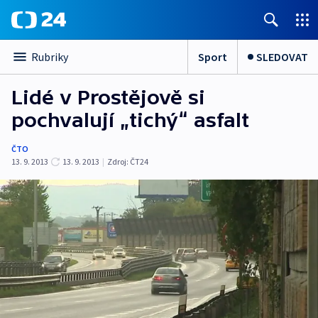
Sport
SLEDOVAT
Rubriky
Lidé v Prostějově si
pochvalují „tichý“ asfalt
ČTO
13. 9. 2013
13. 9. 2013
|
Zdroj:
ČT24