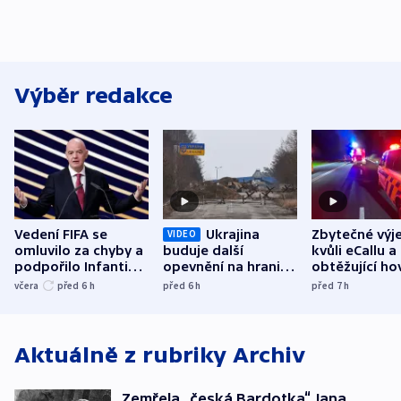
Výběr redakce
Vedení FIFA se
Ukrajina
Zbytečné výj
VIDEO
omluvilo za chyby a
buduje další
kvůli eCallu a
podpořilo Infantina.
opevnění na hranici
obtěžující ho
UEFA trvá na
s Běloruskem
zdržují záchr
včera
před 6
h
před 6
h
před 7
h
bojkotu
Aktuálně z rubriky
Archiv
Zemřela „česká Bardotka“ Jana