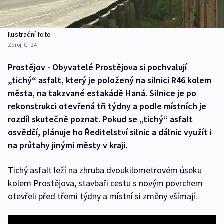
Ilustrační foto
Zdroj:
ČT24
Prostějov - Obyvatelé Prostějova si pochvalují
„tichý“ asfalt, který je položený na silnici R46 kolem
města, na takzvané estakádě Haná. Silnice je po
rekonstrukci otevřená tři týdny a podle místních je
rozdíl skutečně poznat. Pokud se „tichý“ asfalt
osvědčí, plánuje ho Ředitelství silnic a dálnic využít i
na průtahy jinými městy v kraji.
Tichý asfalt leží na zhruba dvoukilometrovém úseku
kolem Prostějova, stavbaři cestu s novým povrchem
otevřeli před třemi týdny a místní si změny všímají.