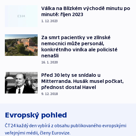
Válka na Blízkém východě minutu po
minutě: říjen 2023
1. 12. 2023
Za smrt pacientky ve zlínské
nemocnici může personál,
konkrétního viníka ale policisté
nenašli
16. 1. 2020
Před 30 lety se snídalo u
Mitterranda. Husák musel počkat,
přednost dostal Havel
9. 12. 2018
Evropský pohled
ČT24 každý den vybírá z obsahu publikovaného evropskými
veřejnými médii, členy Eurovize.