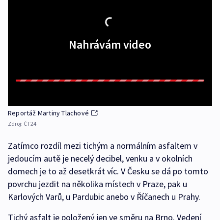
Nahrávám video
Reportáž Martiny Tlachové
Zdroj:
ČT24
Zatímco rozdíl mezi tichým a normálním asfaltem v
jedoucím autě je necelý decibel, venku a v okolních
domech je to až desetkrát víc. V Česku se dá po tomto
povrchu jezdit na několika místech v Praze, pak u
Karlových Varů, u Pardubic anebo v Říčanech u Prahy.
Tichý asfalt je položený jen ve směru na Brno. Vedení