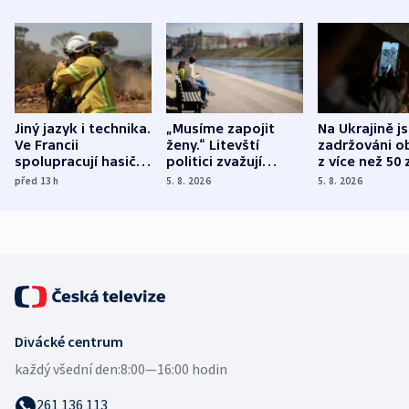
Jiný jazyk i technika.
„Musíme zapojit
Na Ukrajině j
Ve Francii
ženy.“ Litevští
zadržováni o
spolupracují hasiči z
politici zvažují
z více než 50 
různých zemí
dohodu o
Bojovali na s
před 13
h
5. 8. 2026
5. 8. 2026
demografii
Ruska
Divácké centrum
každý všední den:
8:00—16:00 hodin
261 136 113