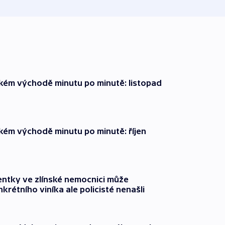
zkém východě minutu po minutě: listopad
zkém východě minutu po minutě: říjen
entky ve zlínské nemocnici může
krétního viníka ale policisté nenašli