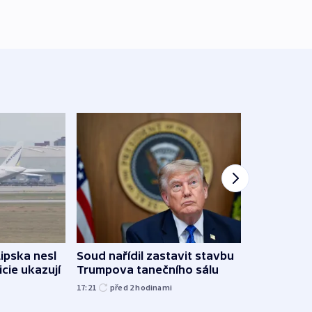
Lipska nesl
Soud nařídil zastavit stavbu
Žido
icie ukazují
Trumpova tanečního sálu
břehu
kriti
17:21
před 2
hodinami
před 2