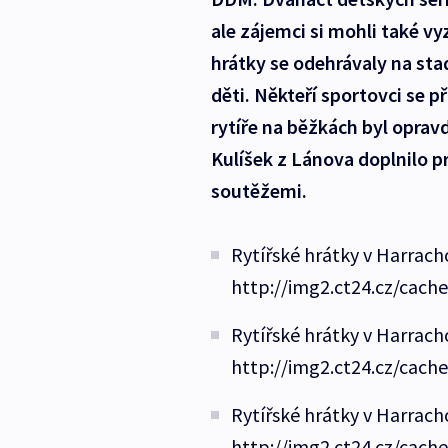
ale zájemci si mohli také v
hrátky se odehrávaly na sta
děti. Někteří sportovci se p
rytíře na běžkách byl opr
Kulíšek z Lánova doplnilo
soutěžemi.
Rytířské hrátky v Harrac
http://img2.ct24.cz/cach
Rytířské hrátky v Harrac
http://img2.ct24.cz/cach
Rytířské hrátky v Harrac
http://img2.ct24.cz/cach