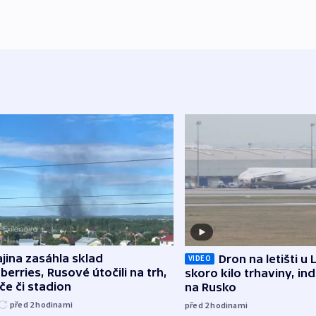
jina zasáhla sklad
Dron na letišti u 
VIDEO
berries, Rusové útočili na trh,
skoro kilo trhaviny, ind
če či stadion
na Rusko
před 2
hodinami
před 2
hodinami