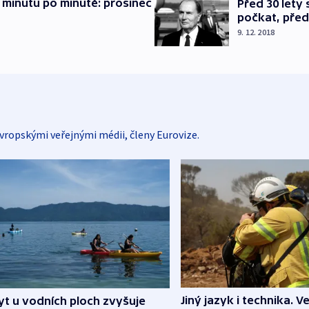
 minutu po minutě: prosinec
Před 30 lety
počkat, před
9. 12. 2018
vropskými veřejnými médii, členy Eurovize.
Jiný jazyk i technika. Ve
t u vodních ploch zvyšuje