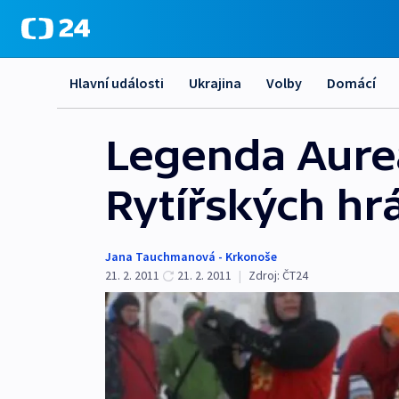
Hlavní události
Ukrajina
Volby
Domácí
Legenda Aurea
Rytířských hr
Jana Tauchmanová - Krkonoše
21. 2. 2011
21. 2. 2011
|
Zdroj:
ČT24