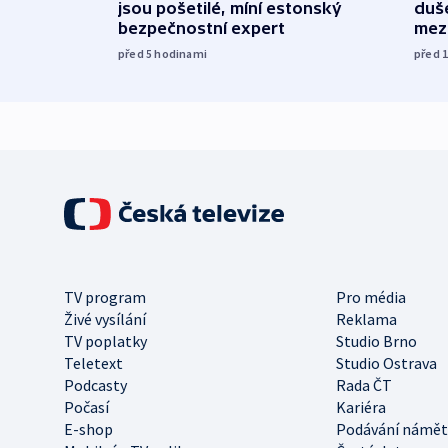
jsou pošetilé, míní estonský
duš
bezpečnostní expert
mez
před 5
hodinami
před 
TV program
Pro média
Živé vysílání
Reklama
TV poplatky
Studio Brno
Teletext
Studio Ostrava
Podcasty
Rada ČT
Počasí
Kariéra
E-shop
Podávání námět