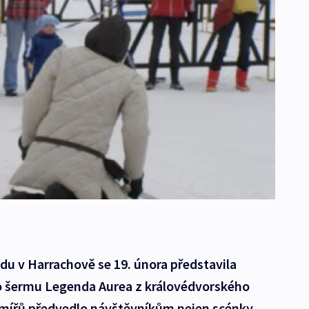
du v Harrachově se 19. února představila
o šermu Legenda Aurea z královédvorského
mířů předvedlo návštěvníkům nejen scénky,