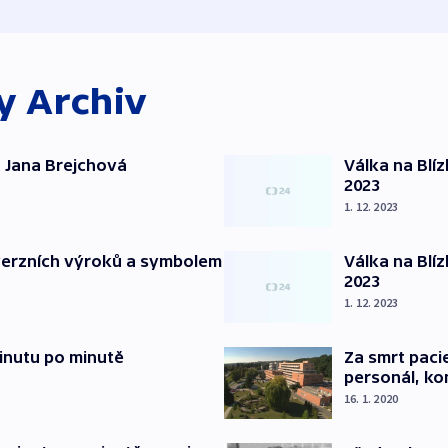
ky
Archiv
 Jana Brejchová
Válka na Blí
2023
1. 12. 2023
verzních výroků a symbolem
Válka na Blí
2023
1. 12. 2023
inutu po minutě
Za smrt paci
personál, kon
16. 1. 2020