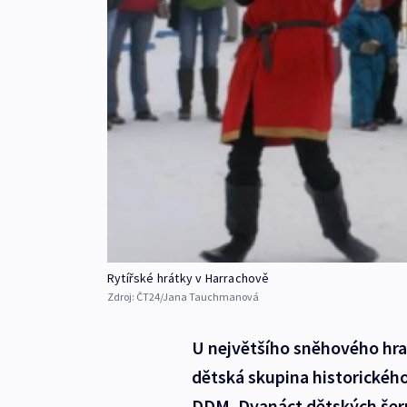
Rytířské hrátky v Harrachově
Zdroj:
ČT24/Jana Tauchmanová
U největšího sněhového hra
dětská skupina historickéh
DDM. Dvanáct dětských šer