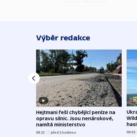
Výběr redakce
Ukra
Hejtmani řeší chybějící peníze na
Wild
opravu silnic. Jsou nenárokové,
hasi
namítá ministerstvo
09:02
09:15
před 1
hodinou