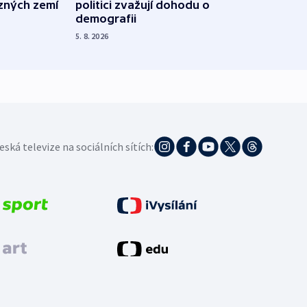
ůzných zemí
politici zvažují dohodu o
občan
demografii
na s
5. 8. 2026
5. 8. 20
eská televize na sociálních sítích: