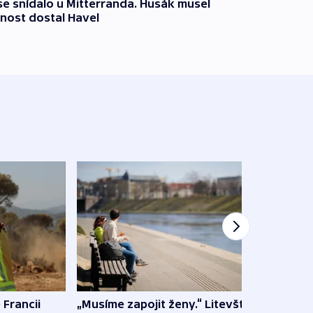
 se snídalo u Mitterranda. Husák musel
nost dostal Havel
 Francii
„Musíme zapojit ženy.“ Litevští
Na Uk