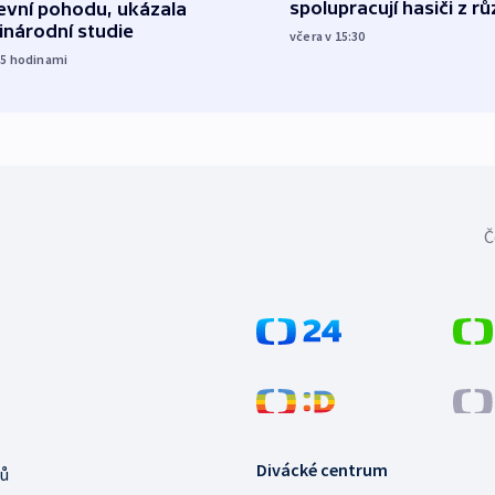
spolupracují hasiči z r
evní pohodu, ukázala
inárodní studie
včera v 15:30
15
hodinami
Č
Divácké centrum
ů