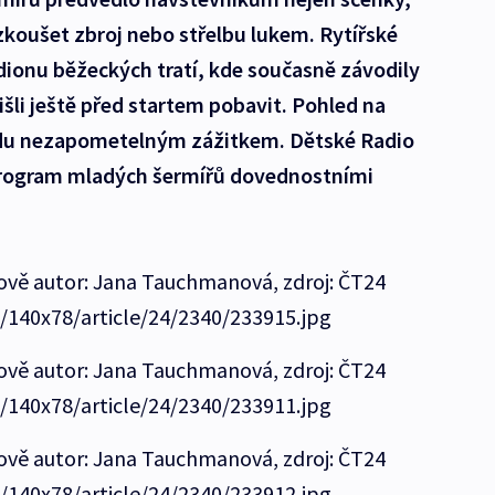
yzkoušet zbroj nebo střelbu lukem. Rytířské
dionu běžeckých tratí, kde současně závodily
řišli ještě před startem pobavit. Pohled na
avdu nezapometelným zážitkem. Dětské Radio
 program mladých šermířů dovednostními
hově autor: Jana Tauchmanová, zdroj: ČT24
e/140x78/article/24/2340/233915.jpg
hově autor: Jana Tauchmanová, zdroj: ČT24
e/140x78/article/24/2340/233911.jpg
hově autor: Jana Tauchmanová, zdroj: ČT24
e/140x78/article/24/2340/233912.jpg