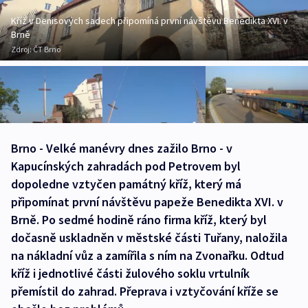
Kříž v Denisových sadech připomíná první návštěvu Benedikta XVI. v
Brně
Zdroj:
ČT Brno
Brno - Velké manévry dnes zažilo Brno - v
Kapucínských zahradách pod Petrovem byl
dopoledne vztyčen památný kříž, který má
připomínat první návštěvu papeže Benedikta XVI. v
Brně. Po sedmé hodině ráno firma kříž, který byl
dočasně uskladněn v městské části Tuřany, naložila
na nákladní vůz a zamířila s ním na Zvonařku. Odtud
kříž i jednotlivé části žulového soklu vrtulník
přemístil do zahrad. Přeprava i vztyčování kříže se