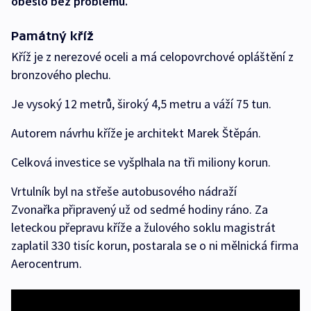
obešlo bez problémů.
Památný kříž
Kříž je z nerezové oceli a má celopovrchové opláštění z
bronzového plechu.
Je vysoký 12 metrů, široký 4,5 metru a váží 75 tun.
Autorem návrhu kříže je architekt Marek Štěpán.
Celková investice se vyšplhala na tři miliony korun.
Vrtulník byl na střeše autobusového nádraží
Zvonařka připravený už od sedmé hodiny ráno. Za
leteckou přepravu kříže a žulového soklu magistrát
zaplatil 330 tisíc korun, postarala se o ni mělnická firma
Aerocentrum.