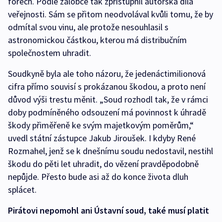
fórech. Podle žalobce tak zpřístupnil autorská díla
veřejnosti. Sám se přitom neodvolával kvůli tomu, že by
odmítal svou vinu, ale protože nesouhlasil s
astronomickou částkou, kterou má distribučním
společnostem uhradit.
Soudkyně byla ale toho názoru, že jedenáctimilionová
cifra přímo souvisí s prokázanou škodou, a proto není
důvod výši trestu měnit. „Soud rozhodl tak, že v rámci
doby podmíněného odsouzení má povinnost k úhradě
škody přiměřeně ke svým majetkovým poměrům,“
uvedl státní zástupce Jakub Jiroušek. I kdyby René
Rozmahel, jenž se k dnešnímu soudu nedostavil, nestihl
škodu do pěti let uhradit, do vězení pravděpodobně
nepůjde. Přesto bude asi až do konce života dluh
splácet.
Pirátovi nepomohl ani Ústavní soud, také musí platit