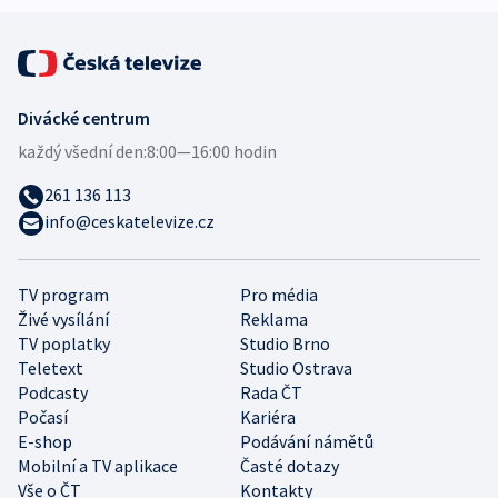
Divácké centrum
každý všední den:
8:00—16:00 hodin
261 136 113
info@ceskatelevize.cz
TV program
Pro média
Živé vysílání
Reklama
TV poplatky
Studio Brno
Teletext
Studio Ostrava
Podcasty
Rada ČT
Počasí
Kariéra
E-shop
Podávání námětů
Mobilní a TV aplikace
Časté dotazy
Vše o ČT
Kontakty