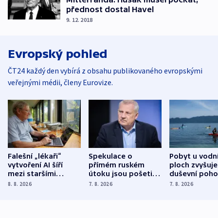
přednost dostal Havel
9. 12. 2018
Evropský pohled
ČT24 každý den vybírá z obsahu publikovaného evropskými
veřejnými médii, členy Eurovize.
Falešní „lékaři“
Spekulace o
Pobyt u vodn
vytvoření AI šíří
přímém ruském
ploch zvyšuje
mezi staršími
útoku jsou pošetilé,
duševní poho
Poláky nebezpečné
míní estonský
ukázala
8. 8. 2026
7. 8. 2026
7. 8. 2026
zdravotní rady
bezpečnostní
mezinárodní 
expert