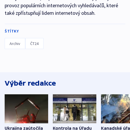
provoz populárních internetových vyhledávačů, které
také zpřístupňují lidem internetový obsah.
ŠTÍTKY
Archiv
ČT24
Výběr redakce
Ukrajina zaútočila
Kontrola na Úřadu
Kanadské úř