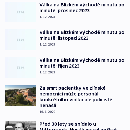
Válka na Blízkém východě minutu po
minutě: prosinec 2023
1. 12. 2023
Válka na Blízkém východě minutu po
minutě: listopad 2023
1. 12. 2023
Válka na Blízkém východě minutu po
minutě: říjen 2023
1. 12. 2023
Za smrt pacientky ve zlínské
nemocnici může personál,
konkrétního viníka ale policisté
nenašli
16. 1. 2020
Před 30 lety se snídalo u
Mitterranda. Husák musel počkat,