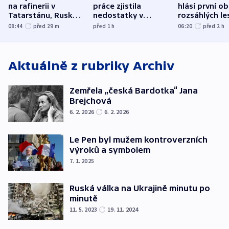
na rafinerii v
práce zjistila
hlásí první o
Tatarstánu, Rusko
nedostatky v
rozsáhlých le
udeřilo na Sumy a
účetnictví za 5,6
požárů
08:44
před 29
m
před 1
h
06:20
před 2
h
Oděsu
miliardy
Aktuálně z rubriky
Archiv
Zemřela „česká Bardotka“ Jana
Brejchová
6. 2. 2026
6. 2. 2026
Le Pen byl mužem kontroverzních
výroků a symbolem
7. 1. 2025
Ruská válka na Ukrajině minutu po
minutě
11. 5. 2023
19. 11. 2024