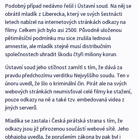
Podobný případ nedávno řešil i Ústavní soud. Na něj se
obrátil mladík z Liberecka, který ve svých šestnácti
letech nabízel na internetových stránkách odkazy na
filmy. Celkem jich bylo asi 2500. Původně uloženou
pětiměsíční podmínku mu sice zrušila lednová
amnestie, ale mladík stejně musí distribučním
společnostech uhradit škodu čtyři miliony korun.
Ústavní soud jeho stížnost zamítl s tím, že dává za
pravdu předchozímu verditku Nejvyššího soudu. Ten v
únoru uvedl, že šlo o kriminální čin. Pirát ale na svých
webových stránkách neumisťoval celé filmy ke stažení,
pouze odkazy na ně a také tzv. embedovaná videa z
jiných serverů.
Mladíka se zastala i Česká pirátská strana s tím, že
odkazy jsou již přirozenou součástí webové sítě. Jeho
obhajoba uvedla, že porušením zákona by pak byl i