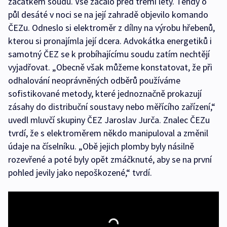
začátkem soudu. Vše začalo před třemi lety. Tehdy o
půl desáté v noci se na její zahradě objevilo komando
ČEZu. Odneslo si elektroměr z dílny na výrobu hřebenů,
kterou si pronajímla její dcera. Advokátka energetiků i
samotný ČEZ se k probíhajícímu soudu zatím nechtějí
vyjadřovat. „Obecně však můžeme konstatovat, že při
odhalování neoprávněných odběrů používáme
sofistikované metody, které jednoznačně prokazují
zásahy do distribuční soustavy nebo měřícího zařízení,“
uvedl mluvčí skupiny ČEZ Jaroslav Jurča. Znalec ČEZu
tvrdí, že s elektroměrem někdo manipuloval a změnil
údaje na číselníku. „Obě jejich plomby byly násilně
rozevřené a poté byly opět zmáčknuté, aby se na první
pohled jevily jako nepoškozené,“ tvrdí.