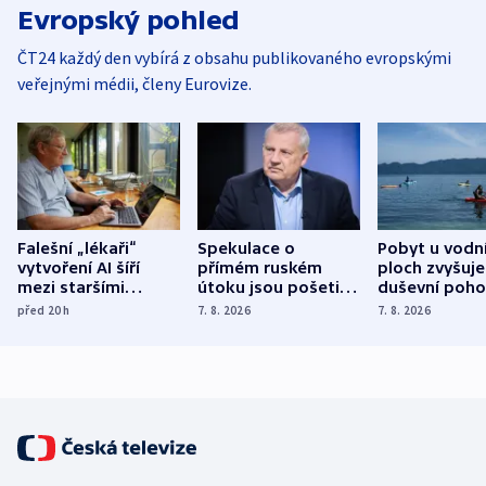
Evropský pohled
ČT24 každý den vybírá z obsahu publikovaného evropskými
veřejnými médii, členy Eurovize.
Falešní „lékaři“
Spekulace o
Pobyt u vodn
vytvoření AI šíří
přímém ruském
ploch zvyšuje
mezi staršími
útoku jsou pošetilé,
duševní poho
Poláky nebezpečné
míní estonský
ukázala
před 20
h
7. 8. 2026
7. 8. 2026
zdravotní rady
bezpečnostní
mezinárodní 
expert