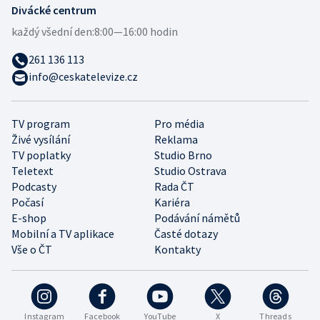
Divácké centrum
každý všední den:
8:00—16:00 hodin
261 136 113
info@ceskatelevize.cz
TV program
Pro média
Živé vysílání
Reklama
TV poplatky
Studio Brno
Teletext
Studio Ostrava
Podcasty
Rada ČT
Počasí
Kariéra
E-shop
Podávání námětů
Mobilní a TV aplikace
Časté dotazy
Vše o ČT
Kontakty
Instagram
Facebook
YouTube
X
Threads