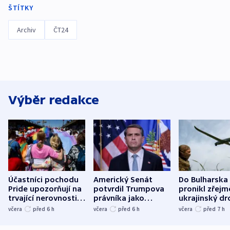
ŠTÍTKY
Archiv
ČT24
Výběr redakce
Účastníci pochodu
Americký Senát
Do Bulharska
Pride upozorňují na
potvrdil Trumpova
pronikl zřejm
trvající nerovnosti i
právníka jako
ukrajinský dr
společenskou
ministra
explodoval k
včera
před 6
h
včera
před 6
h
včera
před 7
h
atmosféru
spravedlnosti
od plynovod