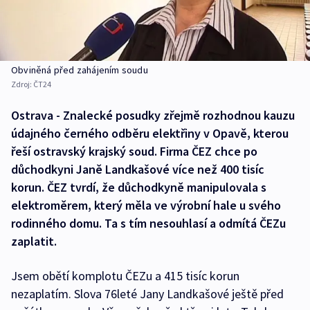
Obviněná před zahájením soudu
Zdroj:
ČT24
Ostrava - Znalecké posudky zřejmě rozhodnou kauzu
údajného černého odběru elektřiny v Opavě, kterou
řeší ostravský krajský soud. Firma ČEZ chce po
důchodkyni Janě Landkašové více než 400 tisíc
korun. ČEZ tvrdí, že důchodkyně manipulovala s
elektroměrem, který měla ve výrobní hale u svého
rodinného domu. Ta s tím nesouhlasí a odmítá ČEZu
zaplatit.
Jsem obětí komplotu ČEZu a 415 tisíc korun
nezaplatím. Slova 76leté Jany Landkašové ještě před