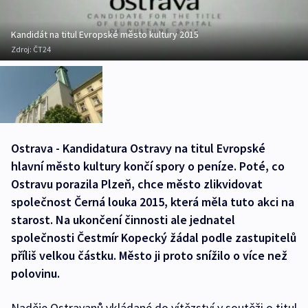
Kandidát na titul Evropské město kultury 2015
Zdroj:
ČT24
Ostrava - Kandidatura Ostravy na titul Evropské
hlavní město kultury končí spory o peníze. Poté, co
Ostravu porazila Plzeň, chce město zlikvidovat
společnost Černá louka 2015, která měla tuto akci na
starost. Na ukončení činnosti ale jednatel
společnosti Čestmír Kopecký žádal podle zastupitelů
příliš velkou částku. Město ji proto snížilo o více než
polovinu.
Naděje Ostravanů vkládané do vítězství v soutěži o titul