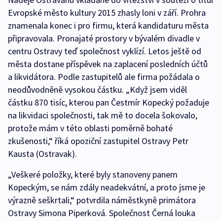
Evropské město kultury 2015 zhasly loni v září. Prohra
znamenala konec i pro firmu, která kandidaturu města
připravovala. Pronajaté prostory v bývalém divadle v
centru Ostravy teď společnost vyklízí. Letos ještě od
města dostane příspěvek na zaplacení posledních účtů
a likvidátora. Podle zastupitelů ale firma požádala o
neodůvodněně vysokou částku. „Když jsem viděl
částku 870 tisíc, kterou pan Čestmír Kopecký požaduje
na likvidaci společnosti, tak mě to docela šokovalo,
protože mám v této oblasti poměrně bohaté
zkušenosti,“ říká opoziční zastupitel Ostravy Petr
Kausta (Ostravak).
„Veškeré položky, které byly stanoveny panem
Kopeckým, se nám zdály neadekvátní, a proto jsme je
výrazně seškrtali,“ potvrdila náměstkyně primátora
Ostravy Simona Piperková. Společnost Černá louka