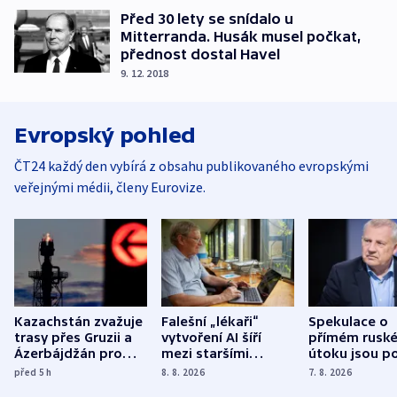
Před 30 lety se snídalo u
Mitterranda. Husák musel počkat,
přednost dostal Havel
9. 12. 2018
Evropský pohled
ČT24 každý den vybírá z obsahu publikovaného evropskými
veřejnými médii, členy Eurovize.
Kazachstán zvažuje
Falešní „lékaři“
Spekulace o
trasy přes Gruzii a
vytvoření AI šíří
přímém rusk
Ázerbájdžán pro
mezi staršími
útoku jsou po
vývoz ropy do
Poláky nebezpečné
míní estonsk
před 5
h
8. 8. 2026
7. 8. 2026
Evropy
zdravotní rady
bezpečnostn