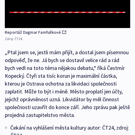
Reportáž Dagmar Famfulíkové
Zdroj:
ČT24
„Ptal jsem se, jestli mám přijít, a dostal jsem písemnou
odpověď, že ne. Já bych se dostavil velice rád a rád
bych vedl na toto téma nějakou debatu,“ říká Čestmír
Kopecký. Čtyři sta tisíc korun je maximální částka,
kterou je Ostrava ochotna za likvidaci společnosti
zaplatit. Může to být i méně. Město proplatí jen účty,
jejichž oprávněnost uzná. Likvidátor by měl činnost
společnosti uzavřít do konce září. Jeho zprávu pak ještě
projedná zastupitelstvo města.
Čekání na vyhlášení města kultury autor: ČT24, zdroj: