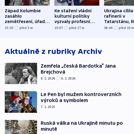
Západ Kolumbie
Ke stažení vládní
Ukrajina cílila
zasáhlo
kulturní politiky
rafinerii v
zemětřesení, úřady
vyzvaly profesní
Tatarstánu, 
hlásí přes sto obětí
organizace, spolky i
útočilo na mě
15:30
před 3
m
10:07
před 17
m
08:44
před 20
odbory
benzinky či s
WHO
Aktuálně z rubriky
Archiv
Zemřela „česká Bardotka“ Jana
Brejchová
6. 2. 2026
6. 2. 2026
Le Pen byl mužem kontroverzních
výroků a symbolem
7. 1. 2025
Ruská válka na Ukrajině minutu po
minutě