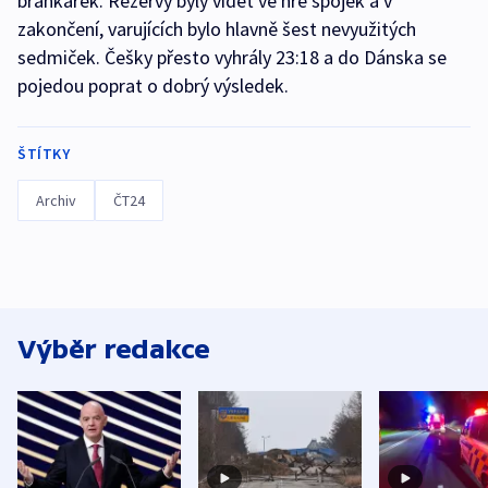
brankářek. Rezervy byly vidět ve hře spojek a v
zakončení, varujících bylo hlavně šest nevyužitých
sedmiček. Češky přesto vyhrály 23:18 a do Dánska se
pojedou poprat o dobrý výsledek.
ŠTÍTKY
Archiv
ČT24
Výběr redakce