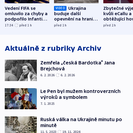
Vedení FIFA se
Ukrajina
Zbytečné výj
VIDEO
omluvilo za chyby a
buduje další
kvůli eCallu a
podpořilo Infantina.
opevnění na hranici
obtěžující ho
UEFA trvá na
s Běloruskem
zdržují záchr
17:34
před 1
h
před 1
h
před 2
h
bojkotu
Aktuálně z rubriky
Archiv
Zemřela „česká Bardotka“ Jana
Brejchová
6. 2. 2026
6. 2. 2026
Le Pen byl mužem kontroverzních
výroků a symbolem
7. 1. 2025
Ruská válka na Ukrajině minutu po
minutě
11. 5. 2023
19. 11. 2024