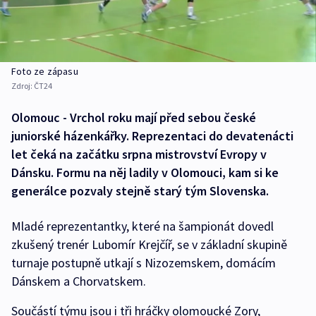
Foto ze zápasu
Zdroj:
ČT24
Olomouc - Vrchol roku mají před sebou české
juniorské házenkářky. Reprezentaci do devatenácti
let čeká na začátku srpna mistrovství Evropy v
Dánsku. Formu na něj ladily v Olomouci, kam si ke
generálce pozvaly stejně starý tým Slovenska.
Mladé reprezentantky, které na šampionát dovedl
zkušený trenér Lubomír Krejčíř, se v základní skupině
turnaje postupně utkají s Nizozemskem, domácím
Dánskem a Chorvatskem.
Součástí týmu jsou i tři hráčky olomoucké Zory,