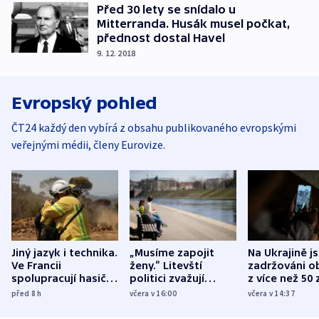
Před 30 lety se snídalo u
Mitterranda. Husák musel počkat,
přednost dostal Havel
9. 12. 2018
Evropský pohled
ČT24 každý den vybírá z obsahu publikovaného evropskými
veřejnými médii, členy Eurovize.
Jiný jazyk i technika.
„Musíme zapojit
Na Ukrajině j
Ve Francii
ženy.“ Litevští
zadržováni o
spolupracují hasiči z
politici zvažují
z více než 50 
různých zemí
dohodu o
Bojovali na s
před 8
h
včera v 16:00
včera v 14:37
demografii
Ruska