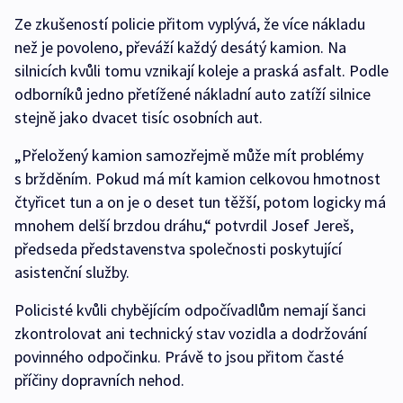
Ze zkušeností policie přitom vyplývá, že více nákladu
než je povoleno, převáží každý desátý kamion. Na
silnicích kvůli tomu vznikají koleje a praská asfalt. Podle
odborníků jedno přetížené nákladní auto zatíží silnice
stejně jako dvacet tisíc osobních aut.
„Přeložený kamion samozřejmě může mít problémy
s bržděním. Pokud má mít kamion celkovou hmotnost
čtyřicet tun a on je o deset tun těžší, potom logicky má
mnohem delší brzdou dráhu,“ potvrdil Josef Jereš,
předseda představenstva společnosti poskytující
asistenční služby.
Policisté kvůli chybějícím odpočívadlům nemají šanci
zkontrolovat ani technický stav vozidla a dodržování
povinného odpočinku. Právě to jsou přitom časté
příčiny dopravních nehod.