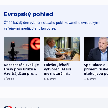
Evropský pohled
ČT24 každý den vybírá z obsahu publikovaného evropskými
veřejnými médii, členy Eurovize.
Kazachstán zvažuje
Falešní „lékaři“
Spekulace o
trasy přes Gruzii a
vytvoření AI šíří
přímém rusk
Ázerbájdžán pro
mezi staršími
útoku jsou po
vývoz ropy do
Poláky nebezpečné
míní estonsk
před 6
h
8. 8. 2026
7. 8. 2026
Evropy
zdravotní rady
bezpečnostn
expert