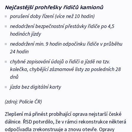
Nejčastější prohřešky řidičů kamionů
porušení doby řízení (více než 10 hodin)
nedodržení bezpečnostní přestávky řidiče po 4,5
hodinách jízdy
nedodržení min. 9 hodin odpočinku řidiče v průběhu
24 hodin
chybné zapisování údajů o řidiči a jízdě na tzv.
kolečka, chybějící záznamové listy za posledních 28
dnů
jízda bez digitální karty
(zdroj: Policie ČR)
Zlepšení má přinést probíhající oprava nejstarší české
dálnice. ŘSD potvrdilo, že v rámci rekonstrukce některá
odpočívadla zrekonstruuje a znovu otevře. Opravy