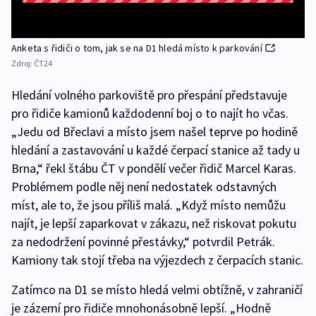
Anketa s řidiči o tom, jak se na D1 hledá místo k parkování
Zdroj:
ČT24
Hledání volného parkoviště pro přespání představuje
pro řidiče kamionů každodenní boj o to najít ho včas.
„Jedu od Břeclavi a místo jsem našel teprve po hodině
hledání a zastavování u každé čerpací stanice až tady u
Brna,“ řekl štábu ČT v pondělí večer řidič Marcel Karas.
Problémem podle něj není nedostatek odstavných
míst, ale to, že jsou příliš malá. „Když místo nemůžu
najít, je lepší zaparkovat v zákazu, než riskovat pokutu
za nedodržení povinné přestávky,“ potvrdil Petrák.
Kamiony tak stojí třeba na výjezdech z čerpacích stanic.
Zatímco na D1 se místo hledá velmi obtížně, v zahraničí
je zázemí pro řidiče mnohonásobně lepší. „Hodně