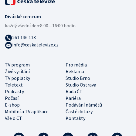
Divácké centrum
každý všední den:
8:00—16:00 hodin
261 136 113
info@ceskatelevize.cz
TV program
Pro média
Živé vysílání
Reklama
TV poplatky
Studio Brno
Teletext
Studio Ostrava
Podcasty
Rada ČT
Počasí
Kariéra
E-shop
Podávání námětů
Mobilní a TV aplikace
Časté dotazy
Vše o ČT
Kontakty