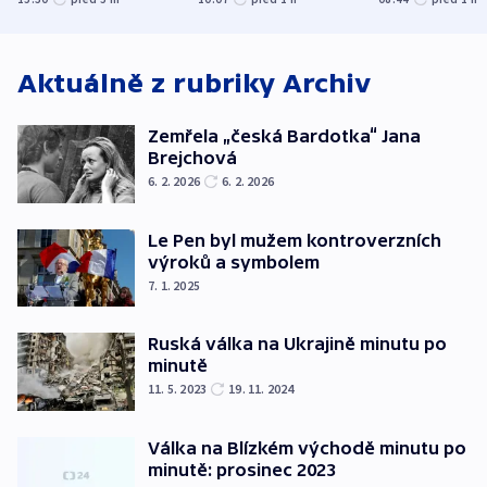
odbory
benzinky či s
WHO
Aktuálně z rubriky
Archiv
Zemřela „česká Bardotka“ Jana
Brejchová
6. 2. 2026
6. 2. 2026
Le Pen byl mužem kontroverzních
výroků a symbolem
7. 1. 2025
Ruská válka na Ukrajině minutu po
minutě
11. 5. 2023
19. 11. 2024
Válka na Blízkém východě minutu po
minutě: prosinec 2023