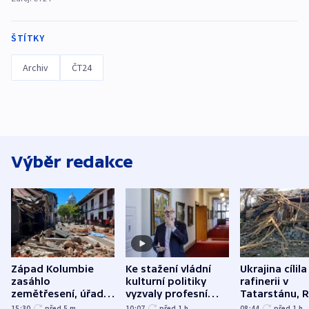
ŠTÍTKY
Archiv
ČT24
Výběr redakce
Západ Kolumbie
Ke stažení vládní
Ukrajina cílila
zasáhlo
kulturní politiky
rafinerii v
zemětřesení, úřady
vyzvaly profesní
Tatarstánu, 
hlásí přes sto obětí
organizace, spolky i
útočilo na mě
15:30
před 5
m
10:07
před 1
h
08:44
před 1
h