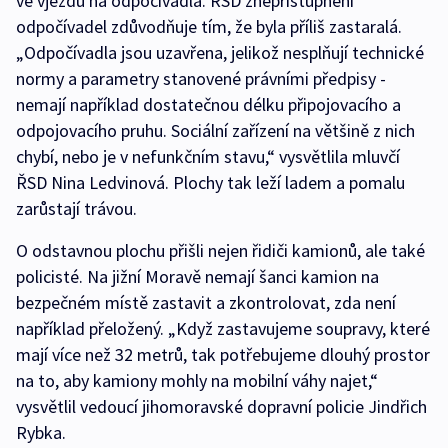
ve vjezdu na odpočívadla. ŘSD znepřístupnění
odpočívadel zdůvodňuje tím, že byla příliš zastaralá.
„Odpočívadla jsou uzavřena, jelikož nesplňují technické
normy a parametry stanovené právními předpisy -
nemají například dostatečnou délku připojovacího a
odpojovacího pruhu. Sociální zařízení na většině z nich
chybí, nebo je v nefunkčním stavu,“ vysvětlila mluvčí
ŘSD Nina Ledvinová. Plochy tak leží ladem a pomalu
zarůstají trávou.
O odstavnou plochu přišli nejen řidiči kamionů, ale také
policisté. Na jižní Moravě nemají šanci kamion na
bezpečném místě zastavit a zkontrolovat, zda není
například přeložený. „Když zastavujeme soupravy, které
mají více než 32 metrů, tak potřebujeme dlouhý prostor
na to, aby kamiony mohly na mobilní váhy najet,“
vysvětlil vedoucí jihomoravské dopravní policie Jindřich
Rybka.