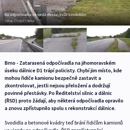
Na odpočívadla se nedá dostat kvůli svodidlům
Zdroj:
ČT24/ČT Brno
Brno - Zatarasená odpočívadla na jihomoravském
úseku dálnice D1 trápí policisty. Chybí jim místo, kde
mohou řidiče kamionu bezpečně zastavit a
zkontrolovat, jestli nejsou přeložení a dodržují
povinné přestávky. Po Ředitelství silnic a dálnic
(ŘSD) proto žádají, aby některá odpočívadla opravilo
a znovu zpřístupnilo spolu s rekonstrukcí dálnice.
Svodidla a betonové kvádry teď brání řidičům kamionů