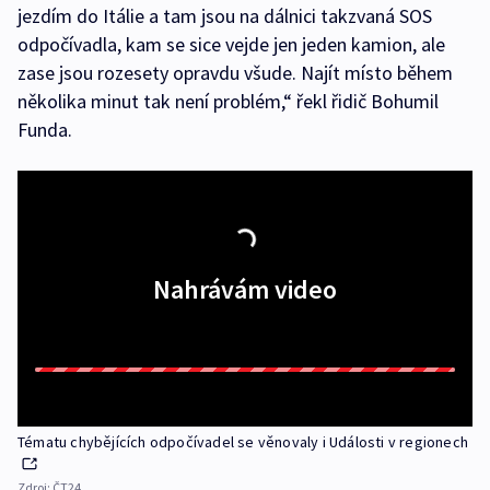
jezdím do Itálie a tam jsou na dálnici takzvaná SOS
odpočívadla, kam se sice vejde jen jeden kamion, ale
zase jsou rozesety opravdu všude. Najít místo během
několika minut tak není problém,“ řekl řidič Bohumil
Funda.
Nahrávám video
Tématu chybějících odpočívadel se věnovaly i Události v regionech
Zdroj:
ČT24