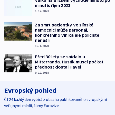
Válka na Blízkém východě minutu po
minutě: říjen 2023
1. 12. 2023
Za smrt pacientky ve zlínské
nemocnici může personál,
konkrétního viníka ale policisté
nenašli
16. 1. 2020
Před 30 lety se snídalo u
Mitterranda. Husák musel počkat,
přednost dostal Havel
9. 12. 2018
Evropský pohled
ČT24 každý den vybírá z obsahu publikovaného evropskými
veřejnými médii, členy Eurovize.