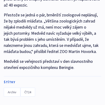
až 40 expozic.
Přestože se jedná o pár, brněnští zoologové neplánují,
že by zplodili mláďata. „Většina zoologických zahrad
nějaké medvědy už má, není moc velký zájem o
jejich potomky. Medvěd navíc vyžaduje velký výběh, a
tak bývá problém s jeho umístěním. V případě, že
nalezneme jinou zahradu, která se medvíďat ujme, tak
mláďata budou,“ přislíbil ředitel ZOO Martin Hovorka.
Medvědi se veřejnosti představí v den slavnostního
otevření expozičního komplexu Beringie.
ŠTÍTKY
Archiv
ČT24