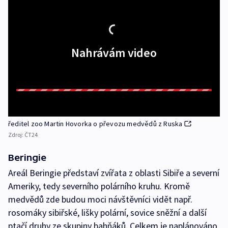
Nahrávám video
ředitel zoo Martin Hovorka o převozu medvědů z Ruska
Zdroj:
ČT24
Beringie
Areál Beringie představí zvířata z oblasti Sibiře a severní
Ameriky, tedy severního polárního kruhu. Kromě
medvědů zde budou moci návštěvníci vidět např.
rosomáky sibiřské, lišky polární, sovice sněžní a další
ptačí druhy ze skupiny bahňáků. Celkem je naplánováno