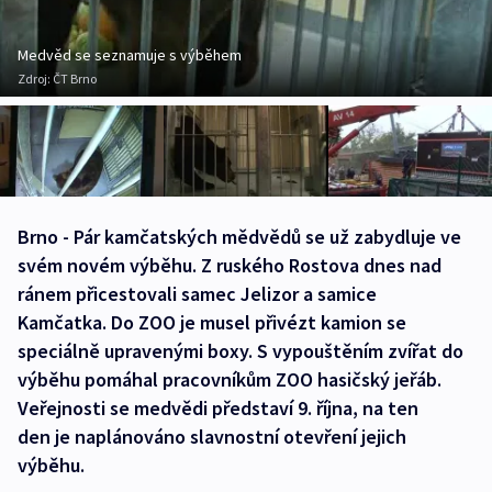
Medvěd se seznamuje s výběhem
Zdroj:
ČT Brno
Brno - Pár kamčatských mědvědů se už zabydluje ve
svém novém výběhu. Z ruského Rostova dnes nad
ránem přicestovali samec Jelizor a samice
Kamčatka. Do ZOO je musel přivézt kamion se
speciálně upravenými boxy. S vypouštěním zvířat do
výběhu pomáhal pracovníkům ZOO hasičský jeřáb.
Veřejnosti se medvědi představí 9. října, na ten
den je naplánováno slavnostní otevření jejich
výběhu.