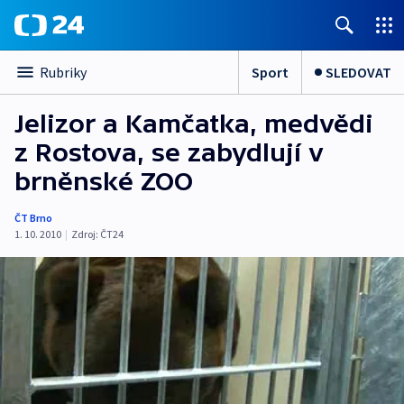
Sport
SLEDOVAT
Rubriky
Jelizor a Kamčatka, medvědi
z Rostova, se zabydlují v
brněnské ZOO
ČT Brno
1. 10. 2010
|
Zdroj:
ČT24