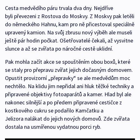
Cesta medvědího páru trvala dva dny. Nejdříve
byli převezeni z Rostova do Moskvy. Z Moskvy pak letěli
do německého Hahnu, kam pro ně přicestoval speciálně
upravený kamion. Na svůj zbrusu nový výběh ale museli
ještě pár hodin počkat. Ošetřovatelé čekali, až vysvitne
slunce a až se zvířata po náročné cestě uklidní.
Pak mohla začít akce se spouštěním obou boxů, které
se staly pro přepravu zvířat jejich dočasným domovem.
Opustit provizorní „přepravky“ se ale medvědům moc
nechtělo. Na klidu jim nepřidal ani hluk těžké techniky a
připravené objektivy fotoaparátů a kamer. Hlad byl ale
nakonec silnější a po předem připravené cestičce z
kostkového cukru se podařilo Kamčatku a
Jelizora nalákat do jejich nových domovů. Zde zvířata
dostala na usmířenou vydatnou porci ryb.