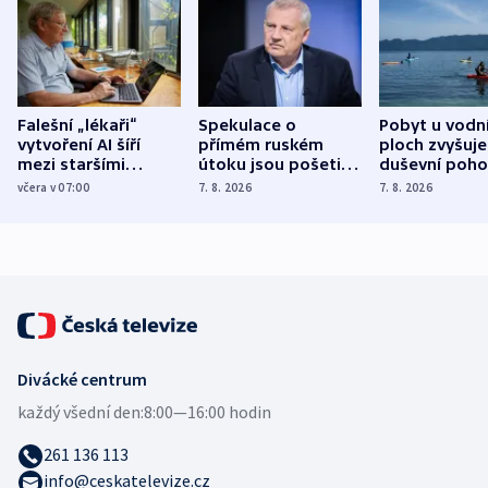
Falešní „lékaři“
Spekulace o
Pobyt u vodn
vytvoření AI šíří
přímém ruském
ploch zvyšuje
mezi staršími
útoku jsou pošetilé,
duševní poho
Poláky nebezpečné
míní estonský
ukázala
včera v 07:00
7. 8. 2026
7. 8. 2026
zdravotní rady
bezpečnostní
mezinárodní 
expert
Divácké centrum
každý všední den:
8:00—16:00 hodin
261 136 113
info@ceskatelevize.cz