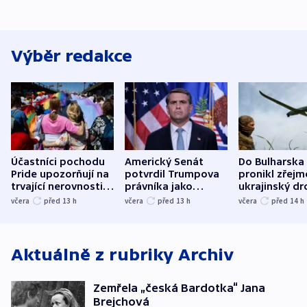
Výběr redakce
Účastníci pochodu
Americký Senát
Do Bulharska
Pride upozorňují na
potvrdil Trumpova
pronikl zřejm
trvající nerovnosti i
právníka jako
ukrajinský dr
společenskou
ministra
explodoval k
včera
před 13
h
včera
před 13
h
včera
před 14
h
atmosféru
spravedlnosti
od plynovod
Aktuálně z rubriky
Archiv
Zemřela „česká Bardotka“ Jana
Brejchová