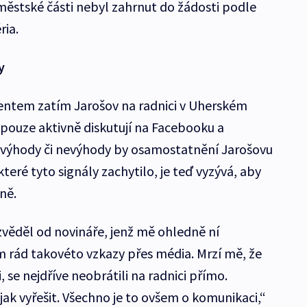
i městské části nebyl zahrnut do žádosti podle
ria.
y
ntem zatím Jarošov na radnici v Uherském
 pouze aktivně diskutují na Facebooku a
jaké výhody či nevýhody by osamostatnění Jarošovu
teré tyto signály zachytilo, je teď vyzývá, aby
ně.
ozvěděl od novináře, jenž mě ohledně ní
rád takovéto vzkazy přes média. Mrzí mě, že
i, se nejdříve neobrátili na radnici přímo.
ak vyřešit. Všechno je to ovšem o komunikaci,“