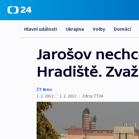
Hlavní události
Ukrajina
Volby
Domácí
Jarošov nechc
Hradiště. Zvaž
ČT Brno
1. 2. 2012
1. 2. 2012
|
Zdroj:
ČT24