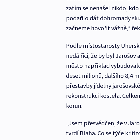
zatím se nenašel nikdo, kdo 
podařilo dát dohromady skup
začneme hovořit vážně,“ řekl
Podle místostarosty Uherské
nedá říci, že by byl Jarošov 
město například vybudovalo
deset milionů, dalšího 8,4 m
přestavby jídelny jarošovské 
rekonstrukci kostela. Celke
korun.
„Jsem přesvědčen, že v Jaro
tvrdí Blaha. Co se týče krit