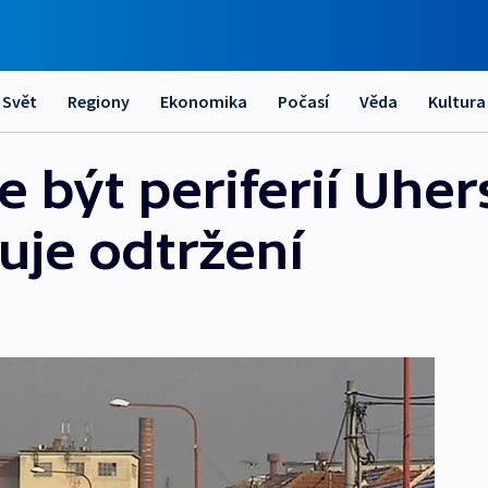
Svět
Regiony
Ekonomika
Počasí
Věda
Kultura
e být periferií Uhe
uje odtržení