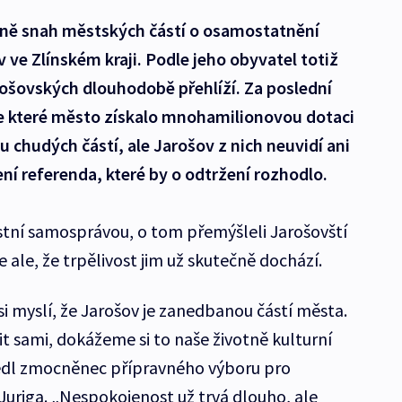
 vlně snah městských částí o osamostatnění
 ve Zlínském kraji. Podle jeho obyvatel totiž
ošovských dlouhodobě přehlíží. Za poslední
le které město získalo mnohamilionovou dotaci
 chudých částí, ale Jarošov z nich neuvidí ani
ení referenda, které by o odtržení rozhodlo.
astní samosprávou, o tom přemýšleli Jarošovští
e ale, že trpělivost jim už skutečně dochází.
i myslí, že Jarošov je zanedbanou částí města.
 sami, dokážeme si to naše životně kulturní
uvedl zmocněnec přípravného výboru pro
Juriga. „Nespokojenost už trvá dlouho, ale