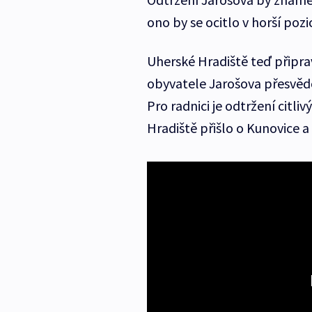
ono by se ocitlo v horší pozi
Uherské Hradiště teď připra
obyvatele Jarošova přesvědč
Pro radnici je odtržení citl
Hradiště přišlo o Kunovice a