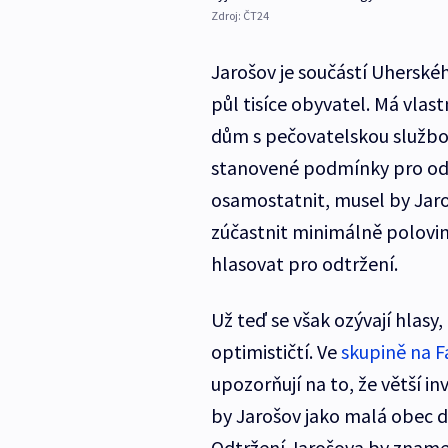
Zdroj:
ČT24
Jarošov je součástí Uherského
půl tisíce obyvatel. Má vlas
dům s pečovatelskou službo
stanovené podmínky pro odt
osamostatnit, musel by Jar
zúčastnit minimálně polovin
hlasovat pro odtržení.
Už teď se však ozývají hlasy,
optimističtí. Ve
skupině na 
upozorňují na to, že větší in
by Jarošov jako malá obec d
Odtržení Jarošova by zname