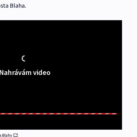
sta Blaha.
Nahrávám video
a Blahy