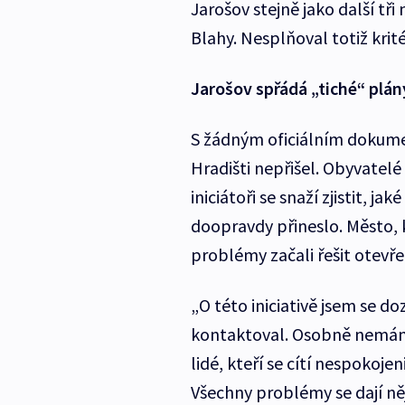
Jarošov stejně jako další tř
Blahy. Nesplňoval totiž krité
Jarošov spřádá „tiché“ plán
S žádným oficiálním dokume
Hradišti nepřišel. Obyvatelé
iniciátoři se snaží zjistit, 
doopravdy přineslo. Město, k
problémy začali řešit otevře
„O této iniciativě jsem se d
kontaktoval. Osobně nemám 
lidé, kteří se cítí nespokojen
Všechny problémy se dají něj