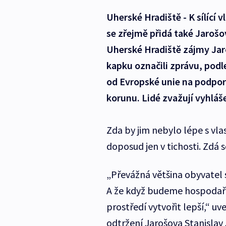
Uherské Hradiště - K sílící
se zřejmě přidá také Jarošov
Uherské Hradiště zájmy Jar
kapku označili zprávu, pod
od Evropské unie na podporu
korunu. Lidé zvažují vyhláš
Zda by jim nebylo lépe s vl
doposud jen v tichosti. Zdá s
„Převážná většina obyvatel s
A že když budeme hospodařit
prostředí vytvořit lepší,“ 
odtržení Jarošova Stanislav 