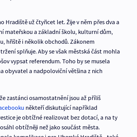
 Hradiště už čtyřicet let. Žije v něm přes dva a
tní mateřskou a základní školu, kulturní dům,
u, hřiště i několik obchodů. Zákonem
ržení splňuje. Aby se však městská část mohla
ošov vypsat referendum. Toho by se musela
a obyvatel a nadpoloviční většina z nich
 že zastánci osamostatnění jsou až příliš
Facebooku
někteří diskutující například
vestice je obtížné realizovat bez dotací, a na ty
osáhl obtížněji než jako součást města.
nalo komplikace i pro Uherské Hradiště - také