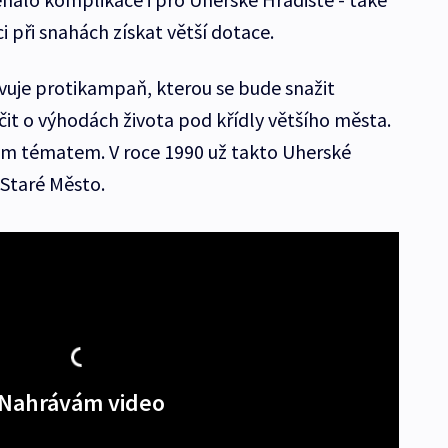
ci při snahách získat větší dotace.
vuje protikampaň, kterou se bude snažit
it o výhodách života pod křídly většího města.
ivým tématem. V roce 1990 už takto Uherské
 Staré Město.
Nahrávám video