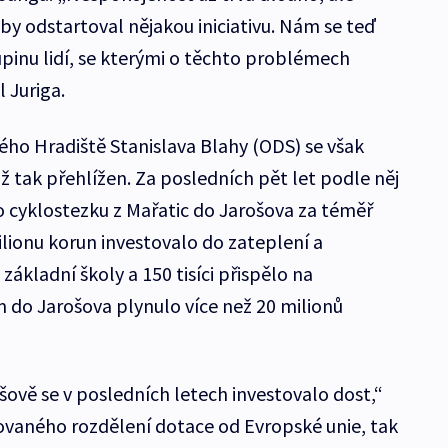
by odstartoval nějakou iniciativu. Nám se teď
inu lidí, se kterými o těchto problémech
 Juriga.
ho Hradiště Stanislava Blahy (ODS) se však
až tak přehlížen. Za posledních pět let podle něj
 cyklostezku z Mařatic do Jarošova za téměř
ilionu korun investovalo do zateplení a
základní školy a 150 tisíci přispělo na
m do Jarošova plynulo více než 20 milionů
šově se v posledních letech investovalo dost,“
izovaného rozdělení dotace od Evropské unie, tak