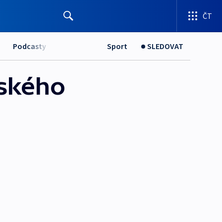
ČT
Podcasty
Sport
SLEDOVAT
rského