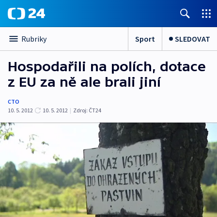
Sport
SLEDOVAT
Rubriky
Hospodařili na polích, dotace
z EU za ně ale brali jiní
CTO
10. 5. 2012
10. 5. 2012
|
Zdroj:
ČT24