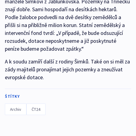
manželé Šimkovi z Jablunkovska. Pozemky na Třinecku
znají dobře. Sami hospodaří na desítkách hektarů.
Podle žalobce podvedli na dvě desítky zemědělců a
přišli si na přibližně milion korun. Statní zemědělský a
intervenční fond tvrdí: „V případě, že bude odsuzující
rozsudek, dotace neposkytneme a již poskytnuté
peníze budeme požadovat zpátky.“
A k soudu zamíří další z rodiny Šimků. Také on si měl za
zády majitelů pronajímat jejich pozemky a zneužívat
evropské dotace.
ŠTÍTKY
Archiv
ČT24