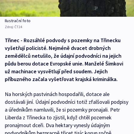
Ilustrační foto
Zdroj:
ČT24
Třinec - Rozsáhlé podvody s pozemky na Třinecku
vyšetřují policisté. Nejméně dvacet drobných
zemědělců netušilo, že údajní podvodníci na jejich
půdu berou dotace Evropské unie. Manželé Šimkovi
už machinace vysvětlují před soudem. Jejich
příbuzného začala vyšetřovat krajská kriminálka.
Na horských pastvinách hospodařili, dotace ale
dostávali jiní. Údajní podvodníci totiž zfalšovali podpisy
a úředníkům namluvili, že si pozemky pronajali. Petr
Liberda z Třinecka to zjistil, když chtěl pozemek
pronajmout dceři. Dva hektary vynesly údajným
podvodníkům bezpracně třicet tisíc korun ročně.