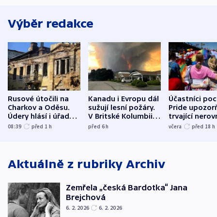
Výběr redakce
Rusové útočili na
Kanadu i Evropu dál
Účastníci po
Charkov a Oděsu.
sužují lesní požáry.
Pride upozorň
Údery hlásí i úřady v
V Britské Kolumbii
trvající nerov
Bělgorodu
evakuovali tisíce lidí
společensko
08:39
před 1
h
před 6
h
včera
před 18
h
atmosféru
Aktuálně z rubriky
Archiv
Zemřela „česká Bardotka“ Jana
Brejchová
6. 2. 2026
6. 2. 2026