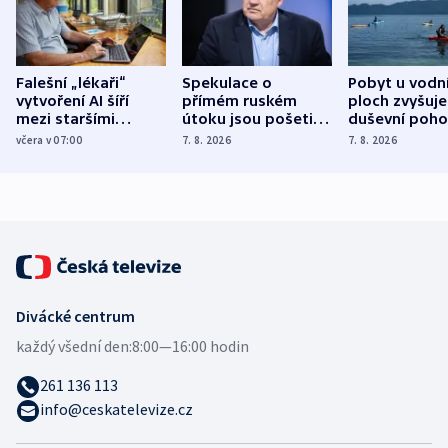
Falešní „lékaři“
Spekulace o
Pobyt u vodn
vytvoření AI šíří
přímém ruském
ploch zvyšuje
mezi staršími
útoku jsou pošetilé,
duševní poho
Poláky nebezpečné
míní estonský
ukázala
včera v 07:00
7. 8. 2026
7. 8. 2026
zdravotní rady
bezpečnostní
mezinárodní 
expert
Divácké centrum
každý všední den:
8:00—16:00 hodin
261 136 113
info@ceskatelevize.cz