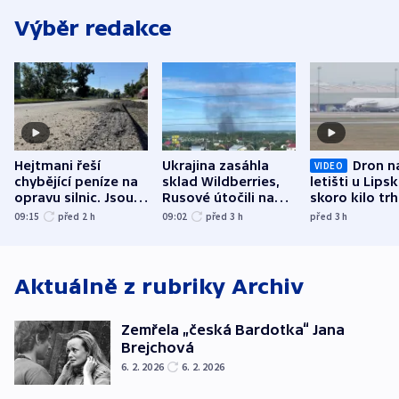
Výběr redakce
Hejtmani řeší
Ukrajina zasáhla
Dron n
VIDEO
chybějící peníze na
sklad Wildberries,
letišti u Lips
opravu silnic. Jsou
Rusové útočili na
skoro kilo trh
nenárokové, namítá
trh, hasiče či
indicie ukazuj
09:15
před 2
h
09:02
před 3
h
před 3
h
ministerstvo
stadion
Rusko
Aktuálně z rubriky
Archiv
Zemřela „česká Bardotka“ Jana
Brejchová
6. 2. 2026
6. 2. 2026