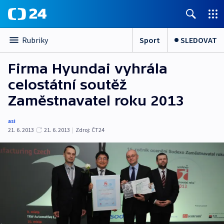
Sport
SLEDOVAT
Rubriky
Firma Hyundai vyhrála
celostátní soutěž
Zaměstnavatel roku 2013
asi
21. 6. 2013
21. 6. 2013
|
Zdroj:
ČT24