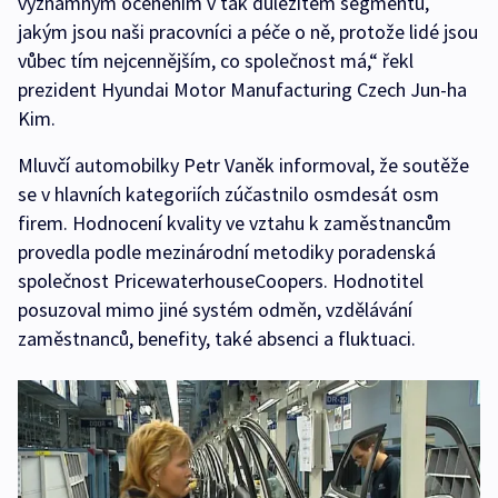
významným oceněním v tak důležitém segmentu,
jakým jsou naši pracovníci a péče o ně, protože lidé jsou
vůbec tím nejcennějším, co společnost má,“ řekl
prezident Hyundai Motor Manufacturing Czech Jun-ha
Kim.
Mluvčí automobilky Petr Vaněk informoval, že soutěže
se v hlavních kategoriích zúčastnilo osmdesát osm
firem. Hodnocení kvality ve vztahu k zaměstnancům
provedla podle mezinárodní metodiky poradenská
společnost PricewaterhouseCoopers. Hodnotitel
posuzoval mimo jiné systém odměn, vzdělávání
zaměstnanců, benefity, také absenci a fluktuaci.