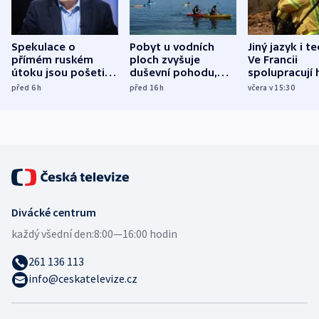
Spekulace o
Pobyt u vodních
Jiný jazyk i t
přímém ruském
ploch zvyšuje
Ve Francii
útoku jsou pošetilé,
duševní pohodu,
spolupracují h
míní estonský
ukázala
různých zemí
před 6
h
před 16
h
včera v 15:30
bezpečnostní
mezinárodní studie
expert
Divácké centrum
každý všední den:
8:00—16:00 hodin
261 136 113
info@ceskatelevize.cz